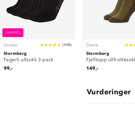
LAVPRIS
Unisex
Dame
(
190
)
Stormberg
Stormberg
Fagerli ullsokk 3-pack
Fjelltopp ullfrottésok
99,-
149,-
Vurderinger
4.5