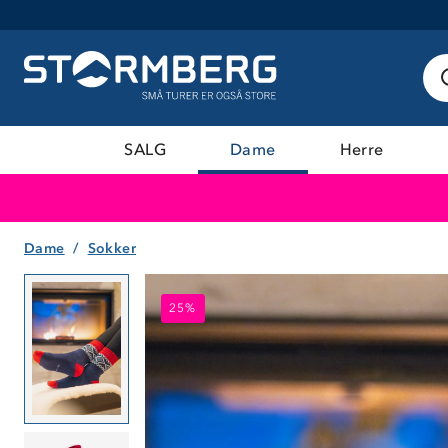
SALG
Dame
Herre
Dame
Sokker
25%
25%