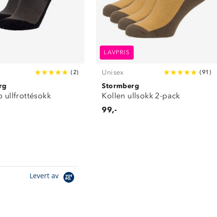
LAVPRIS
Unisex
(
2
)
(
91
)
rg
Stormberg
p ullfrottésokk
Kollen ullsokk 2-pack
99,-
Levert av