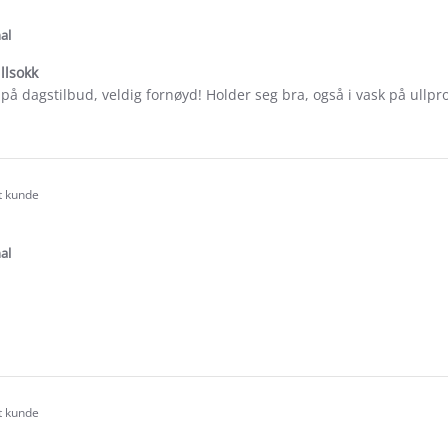
tar
ating
al
llsokk
r på dagstilbud, veldig fornøyd! Holder seg bra, også i vask på ullp
e
ew
ese
rt kunde
.0
tar
ating
al
e
ew
rt kunde
.0