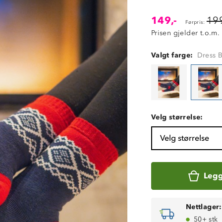
149,-
199
Førpris:
Prisen gjelder t.o.m.
Valgt farge:
Dress B
Velg størrelse:
Velg størrelse
Legg
Nettlager:
50+ stk