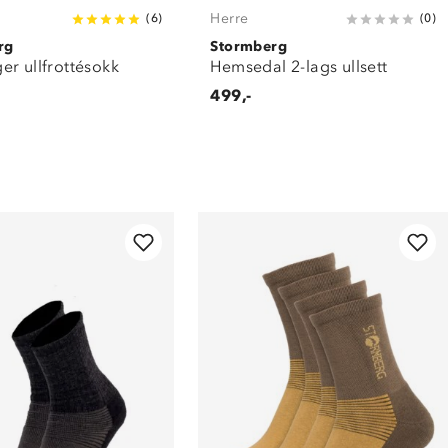
Herre
(
6
)
(
0
)
rg
Stormberg
er ullfrottésokk
Hemsedal 2-lags ullsett
499,-