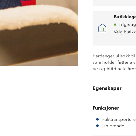
Butikklage
Tilgjeng
Velg butikk
Hardanger ullsokk ti
som holder føttene va
tur og fritid hele år
Isolerende
60% ull 38% nyl
Fukttransporter
Egenskaper
Frotte på innsi
Funksjoner
Fukttransporter
Isolerende