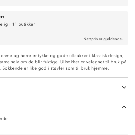
r:
elig i 11 butikker
Nettpris er gjeldende.
l dame og herre er tykke og gode ullsokker i klassisk design,
rme selv om de blir fuktige. Ullsokker er velegnet til bruk på
et. Sokkende er like god i støvler som til bruk hjemme.
on 2% elastan
ende
den
ende