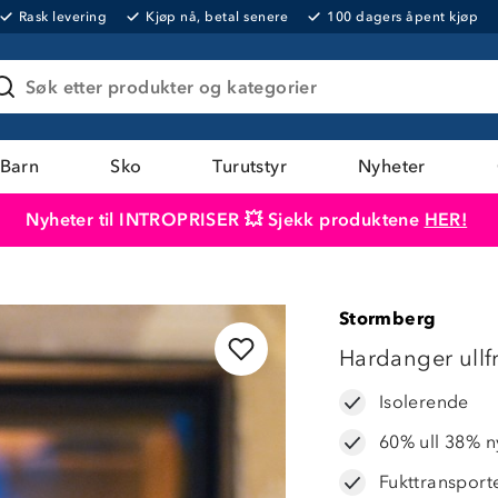
Rask levering
Kjøp nå, betal senere
100 dagers åpent kjøp
Søk etter produkter og kategorier
Barn
Sko
Turutstyr
Nyheter
Nyheter til INTROPRISER 💥 Sjekk produktene
HER!
Produktet er lagt i handlekurven
Til kassen
Stormberg
25%
Hardanger ullf
Isolerende
60% ull 38% n
Fukttransport