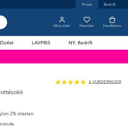
Privat
Bedrift
Mine sider
Favoritter
Handlekurv
Outlet
LAVPRIS
NY: Bedrift
6 VURDERINGER
25%
rottésokk
ylon 2% elastan
erende