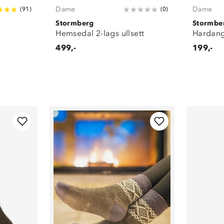
Dame
Dame
(
91
)
(
0
)
Stormberg
Stormbe
Hemsedal 2-lags ullsett
Hardang
499,-
199,-