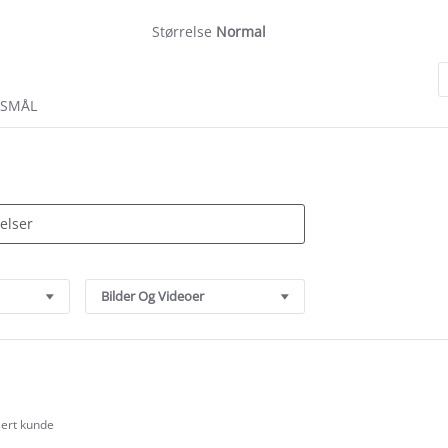
Størrelse
Normal
RSMÅL
Bilder Og Videoer
sert kunde
.0