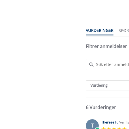
star
rating
VURDERINGER
SPØ
Filtrer anmeldelser
Search
Reviews
Vurdering
6 Vurderinger
Therese F.
Verifi
T
5