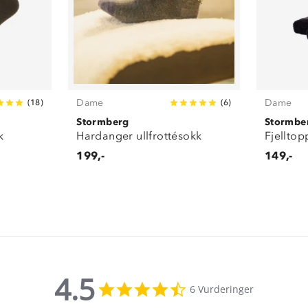
Dame
Dame
(
18
)
(
6
)
Stormberg
Stormbe
k
Hardanger ullfrottésokk
Fjelltop
199,-
149,-
4.5
4.5
6 Vurderinger
star
rating