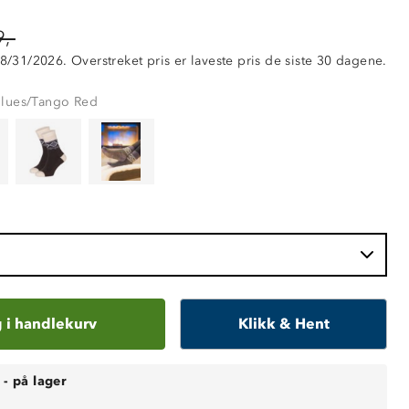
,-
 8/31/2026. Overstreket pris er laveste pris de siste 30 dagene.
Blues/Tango Red
 i handlekurv
Klikk & Hent
-
på lager