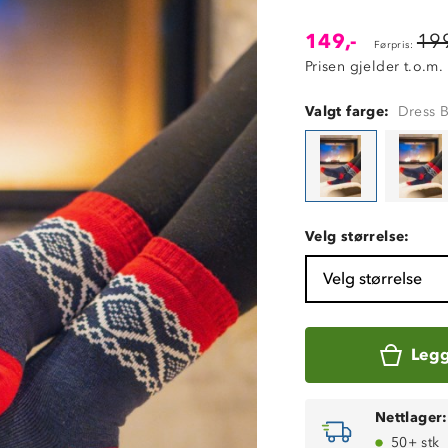
149,-
199
Førpris:
Prisen gjelder t.o.m.
Valgt farge:
Dress 
Velg størrelse:
Velg størrelse
Legg
Nettlager:
50+ stk