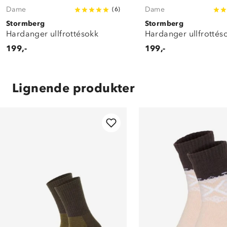
Dame
Dame
(
6
)
Stormberg
Stormberg
Hardanger ullfrottésokk
Hardanger ullfrottés
199,-
199,-
Lignende produkter