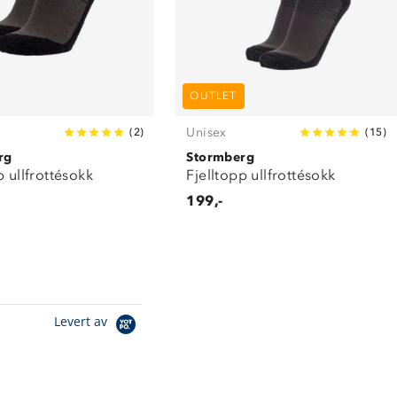
OUTLET
Unisex
(
2
)
(
15
)
rg
Stormberg
p ullfrottésokk
Fjelltopp ullfrottésokk
199,-
Levert av