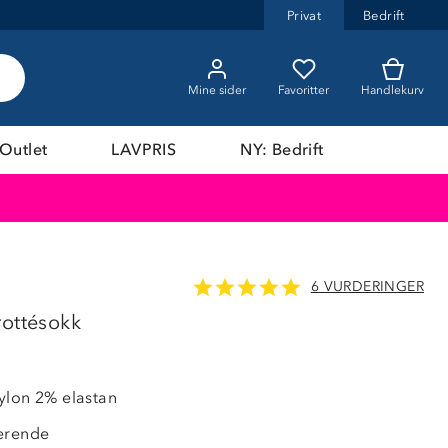
Privat
Bedrift
Mine sider
Favoritter
Handlekurv
Outlet
LAVPRIS
NY: Bedrift
6 VURDERINGER
25%
rottésokk
ylon 2% elastan
erende