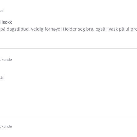
tar
ating
al
llsokk
r på dagstilbud, veldig fornøyd! Holder seg bra, også i vask på ullp
e
ew
ese
rt kunde
.0
tar
ating
al
e
ew
rt kunde
.0