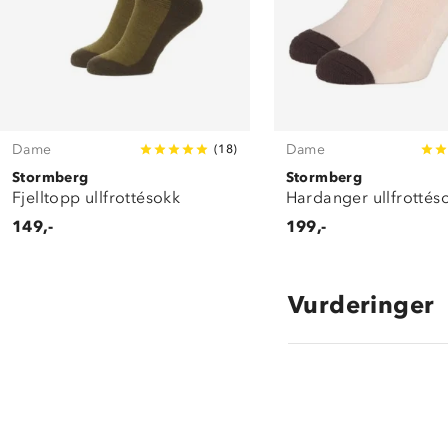
Dame
Dame
(
18
)
Stormberg
Stormberg
Fjelltopp ullfrottésokk
Hardanger ullfrottés
149,-
199,-
Vurderinger
4.5