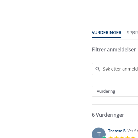
star
rating
VURDERINGER
SPØ
Filtrer anmeldelser
Search
Reviews
Vurdering
6 Vurderinger
Therese F.
Verifi
T
5