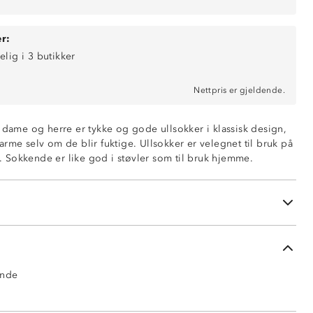
r:
elig i 3 butikker
Nettpris er gjeldende.
l dame og herre er tykke og gode ullsokker i klassisk design,
rme selv om de blir fuktige. Ullsokker er velegnet til bruk på
et. Sokkende er like god i støvler som til bruk hjemme.
on 2% elastan
ende
den
ende