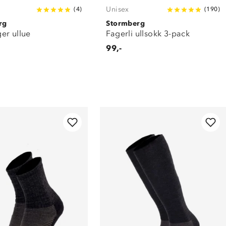
Unisex
(
4
)
(
190
)
rg
Stormberg
er ullue
Fagerli ullsokk 3-pack
99,-