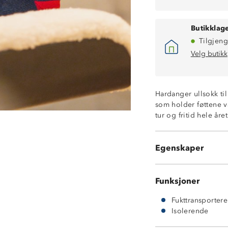
Butikklage
Tilgjeng
Velg butikk
Hardanger ullsokk ti
som holder føttene va
tur og fritid hele år
Isolerende
60% ull 38% nyl
Fukttransporter
Egenskaper
Frotte på innsi
Funksjoner
Fukttransporter
Isolerende