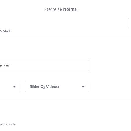
Størrelse
Normal
RSMÅL
Bilder Og Videoer
sert kunde
.0