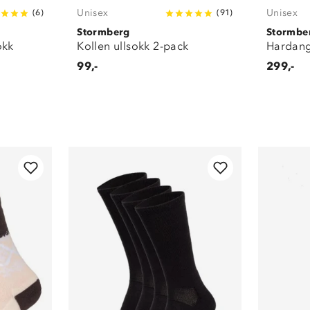
Unisex
Unisex
(
6
)
(
91
)
Stormberg
Stormbe
okk
Kollen ullsokk 2-pack
Hardang
99,-
299,-