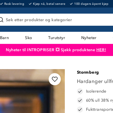
Rask levering
Kjøp nå, betal senere
100 dagers åpent kjøp
Søk etter produkter og kategorier
Barn
Sko
Turutstyr
Nyheter
Nyheter til INTROPRISER 💥 Sjekk produktene
HER!
Produktet er lagt i handlekurven
Til kassen
Stormberg
25%
Hardanger ullf
Isolerende
60% ull 38% n
Fukttransport