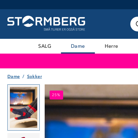
SALG
Dame
Herre
Dame
Sokker
25%
25%