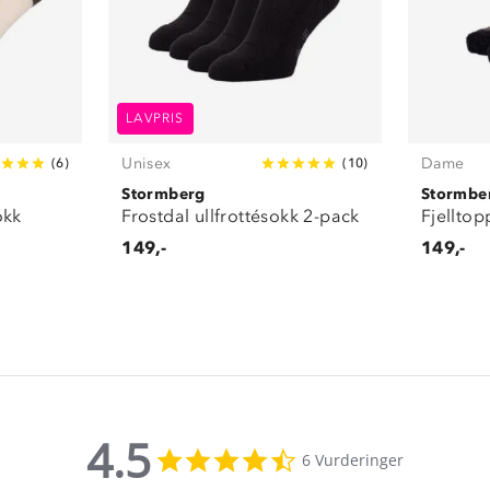
LAVPRIS
Unisex
Dame
(
6
)
(
10
)
Stormberg
Stormbe
okk
Frostdal ullfrottésokk 2-pack
Fjelltop
149,-
149,-
4.5
4.5
6 Vurderinger
star
rating