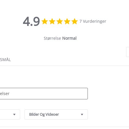
4.9
4.9
7 Vurderinger
star
rating
Størrelse
Normal
RSMÅL
Bilder Og Videoer