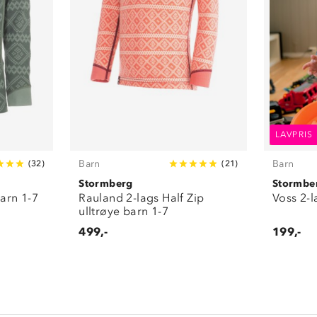
LAVPRIS
Barn
Barn
(
32
)
(
21
)
Stormberg
Stormbe
barn 1-7
Rauland 2-lags Half Zip
Voss 2-l
ulltrøye barn 1-7
499,-
199,-