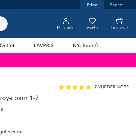
Privat
Bedrift
Mine sider
Favoritter
Handlekurv
Outlet
LAVPRIS
NY: Bedrift
7 VURDERINGER
40%
trøye barn 1-7
ll
gulerende