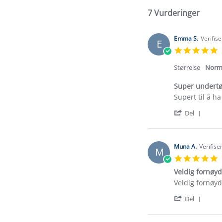
7 Vurderinger
Emma S.
Verifis
E
5
s
r
Størrelse
Norm
Super undert
Review
review
Supert til å h
by
stating
'
Emma
Super
Del
Shar
S.
undertøy
Revi
on
by
19
Emm
Jul
Muna A.
Verifise
M
S.
2024
5
on
s
19
Veldig fornøyd
r
Jul
Review
review
Veldig fornøyd
2024
by
stating
'
Muna
Veldig
Del
Shar
A.
fornøyd
Revi
on