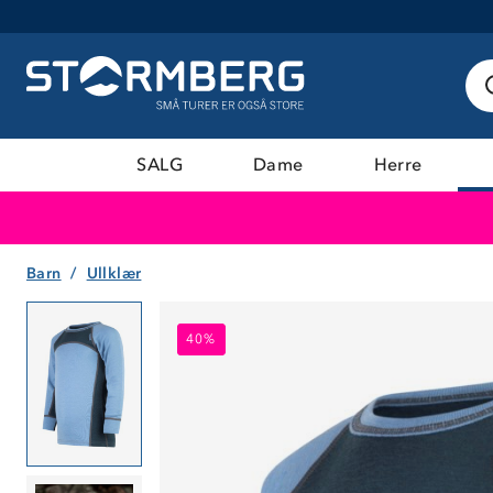
SALG
Dame
Herre
Barn
Ullklær
40%
40%