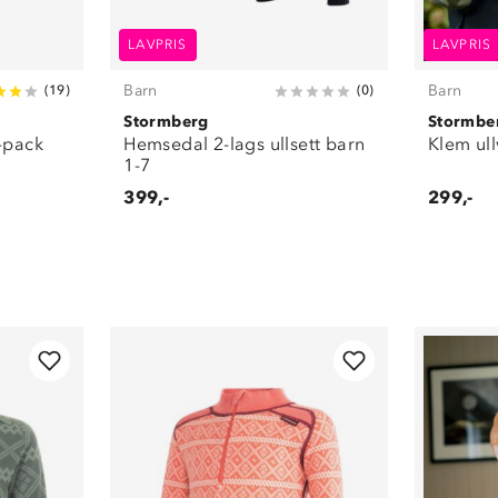
LAVPRIS
LAVPRIS
Barn
Barn
(
19
)
(
0
)
Stormberg
Stormbe
2-pack
Hemsedal 2-lags ullsett barn
Klem ull
1-7
399,-
299,-