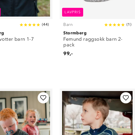
LAVPRIS
Barn
(
44
)
(
1
)
rg
Stormberg
votter barn 1-7
Femund raggsokk barn 2-
pack
99,-