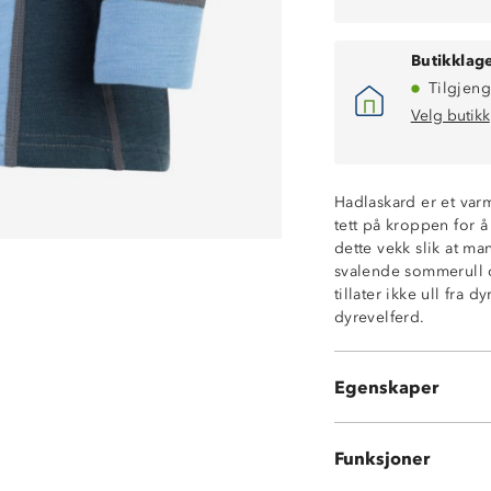
Butikklage
Tilgjeng
Velg butikk
Hadlaskard er et varm
tett på kroppen for å
dette vekk slik at m
100% merinoull
svalende sommerull 
Isolerende
tillater ikke ull fra 
Temperaturregu
dyrevelferd.
4-veisstretch
220-grams ullkva
ØkoTex®-sertifis
Egenskaper
100% merinoull
Funksjoner