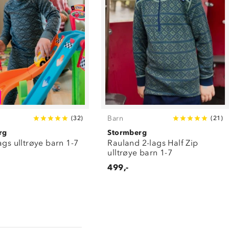
Barn
(
32
)
(
21
)
rg
Stormberg
ags ulltrøye barn 1-7
Rauland 2-lags Half Zip
ulltrøye barn 1-7
499,-