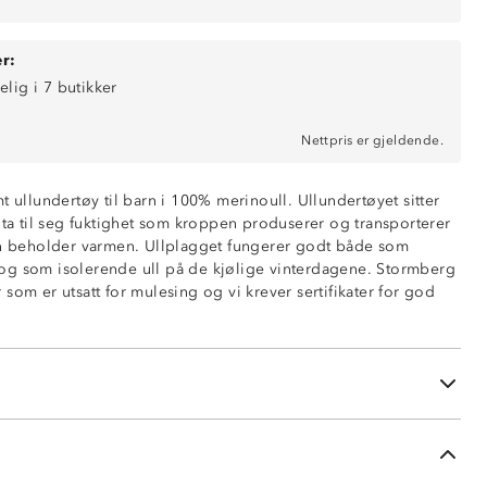
r:
elig i 7 butikker
Nettpris er gjeldende.
t ullundertøy til barn i 100% merinoull. Ullundertøyet sitter
 ta til seg fuktighet som kroppen produserer og transporterer
an beholder varmen. Ullplagget fungerer godt både som
og som isolerende ull på de kjølige vinterdagene. Stormberg
dyr som er utsatt for mulesing og vi krever sertifikater for god
lerende
litet
ert