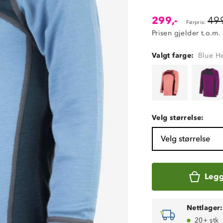
299,-
499
Førpris:
Prisen gjelder t.o.m.
Valgt farge:
Blue He
Velg størrelse:
Velg størrelse
Legg
Nettlager:
20+ stk