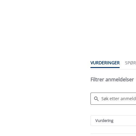
4.9
star
rating
VURDERINGER
SPØ
Filtrer anmeldelser
Search
Reviews
Vurdering