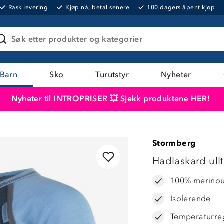
Rask levering
Kjøp nå, betal senere
100 dagers åpent kjøp
Søk etter produkter og kategorier
Barn
Sko
Turutstyr
Nyheter
Nyheter til INTROPRISER 💥 Sjekk produktene
HER!
Produktet er lagt i handlekurven
Til kassen
Stormberg
40%
Hadlaskard ull
100% merinou
Isolerende
Temperaturre