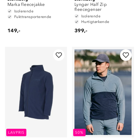
Marka fleecejakke
Lyngør Half Zip
fleecegenser
Isolerende
Isolerende
Fukttransporterende
Hurtigtørkende
149,-
399,-
LAVPRIS
50%