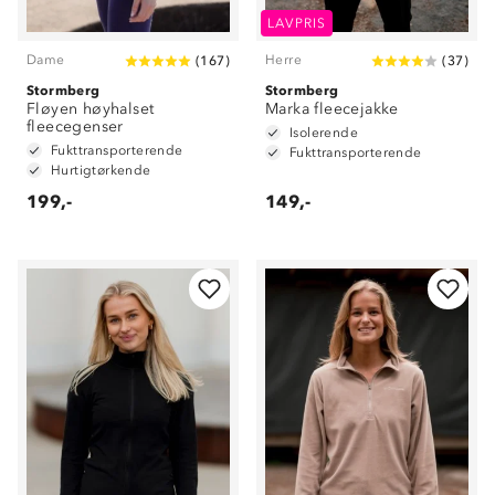
LAVPRIS
Dame
Herre
(
167
)
(
37
)
Stormberg
Stormberg
Fløyen høyhalset
Marka fleecejakke
fleecegenser
Isolerende
Fukttransporterende
Fukttransporterende
Hurtigtørkende
199,-
149,-