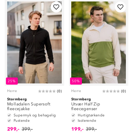
25%
50%
Herre
Herre
(
0
)
(
0
)
Stormberg
Stormberg
Molladalen Supersoft
Utvær Half Zip
fleecejakke
fleecegenser
Supermyk og behagelig
Hurtigtørkende
Pustende
Isolerende
299,-
399,-
199,-
399,-