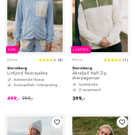
50%
LAVPRIS
Dame
Herre
(
4
)
(
1
)
Stormberg
Stormberg
Linfjord fleecejakke
Åkrafjell Half Zip
sherpagenser
Isolerende fleece
Isolerende
Kontrastfelt i linblanding på albuene
2-veisstretch
499,-
999,-
399,-