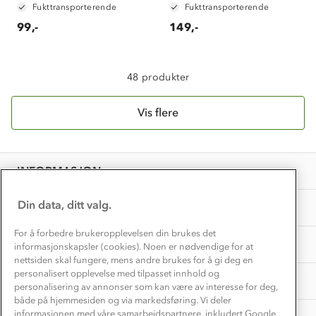
Alt du trenger til Norgesferien
Fukttransporterende
Fukttransporterende
Kontakt oss
Dyreetikk
99,-
149,-
Dette trenger du til barnehagen
Konkurransevinnere
1% til samfunnet
Gravidklær
Kundeklubb
48 produkter
Inkludering
Hvordan velge riktig turtøy?
Norgesferie 🇳🇴
Våre butikker
Materialer
Vis flere
Vask og vedlikehold
Få turinspirasjon og tips her⛰
Bedrift, barnehage og SFO
Personvern
EL-retur
Overnatte utendørs⛺
Presse
Samarbeide med oss?
INFORMASJON
Store størrelser
Storms turtips🐿️
Jobbe hos oss?
Turmat oppskrifter
Din data, ditt valg.
OM OSS
Leirskole 🥾
Beredskap
For å forbedre brukeropplevelsen din brukes det
Barnehageansatt
TIPS OG RÅD
informasjonskapsler (cookies). Noen er nødvendige for at
nettsiden skal fungere, mens andre brukes for å gi deg en
Tips til hyttetur
personalisert opplevelse med tilpasset innhold og
AKTIVITETER
personalisering av annonser som kan være av interesse for deg,
både på hjemmesiden og via markedsføring. Vi deler
informasjonen med våre samarbeidspartnere, inkludert Google.