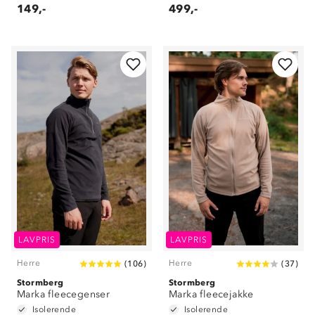
149,-
499,-
Om Stormberg
LAVPRIS
LAVPRIS
Verdigrunnlag
Herre
Herre
(
106
)
(
37
)
Stormberg
Klima og miljø
Stormberg
Trelagsprinsippet barn
Marka fleecegenser
Marka fleecejakke
Kundeservice
Isolerende
Isolerende
Etisk handel