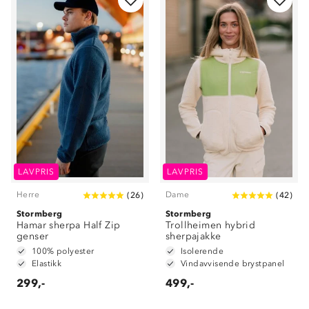
LAVPRIS
LAVPRIS
Herre
Dame
(
26
)
(
42
)
Stormberg
Stormberg
Hamar sherpa Half Zip
Trollheimen hybrid
genser
sherpajakke
100% polyester
Isolerende
Elastikk
Vindavvisende brystpanel
299,-
499,-