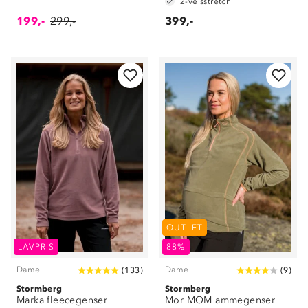
2-veisstretch
199,-
299,-
399,-
OUTLET
LAVPRIS
88%
Dame
Dame
(
133
)
(
9
)
Stormberg
Stormberg
Marka fleecegenser
Mor MOM ammegenser