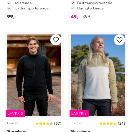
Isolerende
Fukttransporterende
Fukttransporterende
Hurtigtørkende
99,-
49,-
399,-
LAVPRIS
LAVPRIS
Herre
Dame
(
37
)
(
24
)
Stormberg
Stormberg