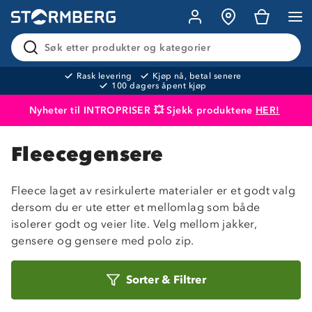
Søk etter produkter og kategorier
Rask levering
Kjøp nå, betal senere
100 dagers åpent kjøp
Nyheter til INTROPRISER 💥 Sjekk produktene
HER!
Produktet er lagt i handlekurven
Til kassen
Fleecegensere
Fleece laget av resirkulerte materialer er et godt valg
dersom du er ute etter et mellomlag som både
isolerer godt og veier lite. Velg mellom jakker,
gensere og gensere med polo zip.
Sorter
Sorter
&
Filtrer
etter