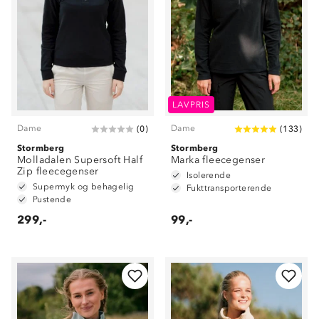
LAVPRIS
Dame
Dame
(
0
)
(
133
)
Stormberg
Stormberg
Molladalen Supersoft Half
Marka fleecegenser
Zip fleecegenser
Isolerende
Supermyk og behagelig
Fukttransporterende
Pustende
299,-
99,-