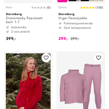
Barn
Dame
(
0
)
(
100
)
Stormberg
Stormberg
Drømmesky fleecesett
Vigør fleecejakke
barn 1-7
Fukttransporterende
Isolerende
God isolasjonsevne
2-veis stretch
399,-
299,-
399,-