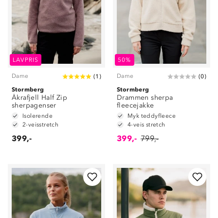
LAVPRIS
50%
Dame
Dame
(
1
)
(
0
)
Stormberg
Stormberg
Åkrafjell Half Zip
Drammen sherpa
sherpagenser
fleecejakke
Isolerende
Myk teddyfleece
2-veisstretch
4-veis stretch
399,-
399,-
799,-