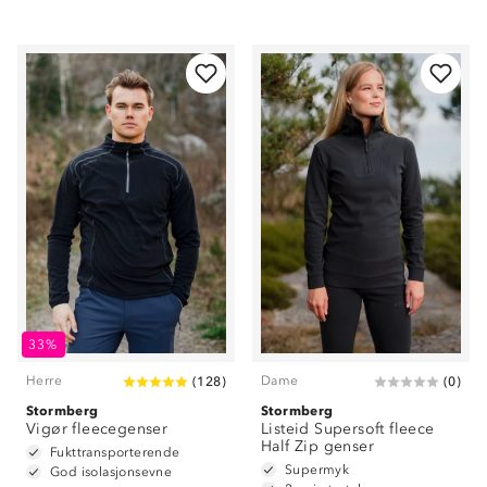
33%
Herre
Dame
(
128
)
(
0
)
Stormberg
Stormberg
Vigør fleecegenser
Listeid Supersoft fleece
Half Zip genser
Fukttransporterende
Supermyk
God isolasjonsevne