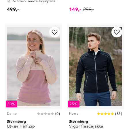
Vindavvisende brystpanel
499,-
149,-
299,-
50%
25%
Dame
Herre
(
0
)
(
83
)
Stormberg
Stormberg
Utvær Half Zip
Vigør fleecejakke