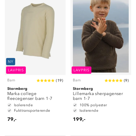
NY
LAVPRIS
LAVPRIS
Barn
Barn
(
19
)
(
9
)
Stormberg
Stormberg
Marka college
Lillemarka sherpagenser
fleecegenser barn 1-7
barn 1-7
Isolerende
100% polyester
Fukttransporterende
Isolerende
79,-
199,-