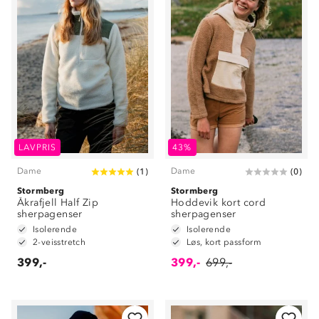
LAVPRIS
43%
Dame
Dame
(
1
)
(
0
)
Stormberg
Stormberg
Åkrafjell Half Zip
Hoddevik kort cord
sherpagenser
sherpagenser
Isolerende
Isolerende
2-veisstretch
Løs, kort passform
399,-
399,-
699,-