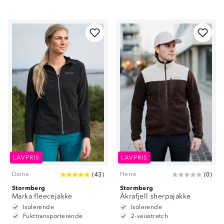
LAVPRIS
LAVPRIS
Dame
Herre
(
43
)
(
0
)
Stormberg
Stormberg
Marka fleecejakke
Åkrafjell sherpajakke
Isolerende
Isolerende
Fukttransporterende
2-veisstretch