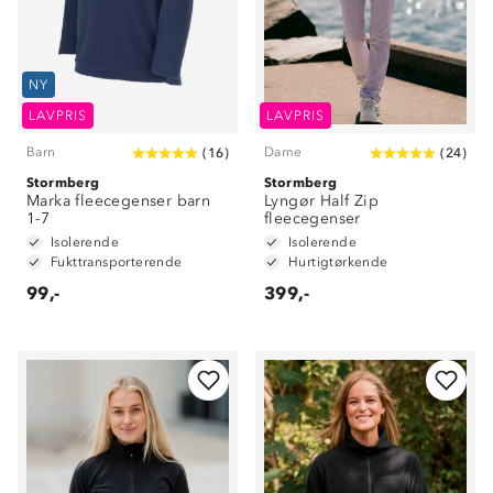
NY
LAVPRIS
LAVPRIS
Barn
Dame
(
16
)
(
24
)
Stormberg
Stormberg
Marka fleecegenser barn
Lyngør Half Zip
1-7
fleecegenser
Isolerende
Isolerende
Fukttransporterende
Hurtigtørkende
99,-
399,-