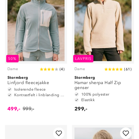
50%
LAVPRIS
Dame
Dame
(
4
)
(
61
)
Stormberg
Stormberg
Linfjord fleecejakke
Hamar sherpa Half Zip
genser
Isolerende fleece
100% polyester
Kontrastfelt i linblanding på albuene
Elastikk
499,-
999,-
299,-