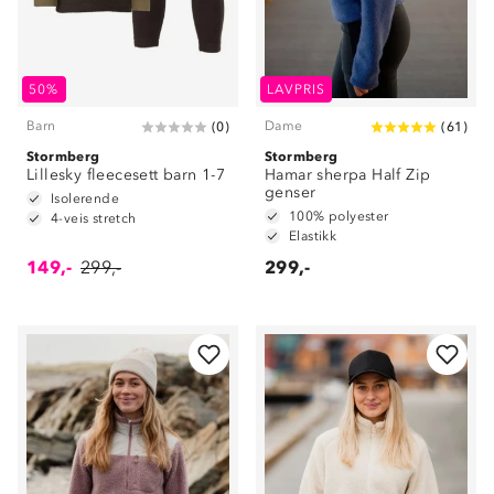
50%
LAVPRIS
Barn
Dame
(
0
)
(
61
)
Stormberg
Stormberg
Lillesky fleecesett barn 1-7
Hamar sherpa Half Zip
genser
Isolerende
100% polyester
4-veis stretch
Elastikk
149,-
299,-
299,-