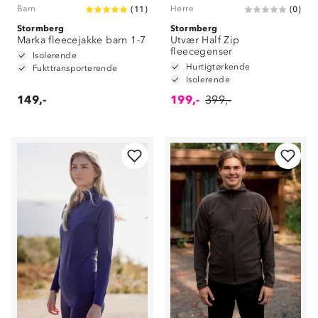
Barn
Herre
(
11
)
(
0
)
Stormberg
Stormberg
Marka fleecejakke barn 1-7
Utvær Half Zip
fleecegenser
Isolerende
Hurtigtørkende
Fukttransporterende
Isolerende
149,-
199,-
399,-