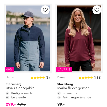
40%
LAVPRIS
Herre
Dame
(
3
)
(
133
)
Stormberg
Stormberg
Utvær fleecejakke
Marka fleecegenser
Hurtigtørkende
Isolerende
Isolerende
Fukttransporterende
299,-
499,-
99,-