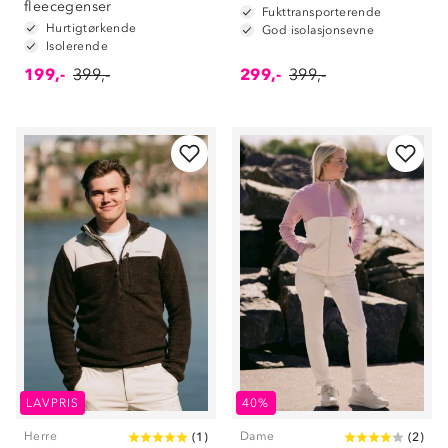
fleecegenser
Fukttransporterende
Hurtigtørkende
God isolasjonsevne
Isolerende
199,-
399,-
299,-
399,-
LAVPRIS
40%
Herre
Dame
(
1
)
(
2
)