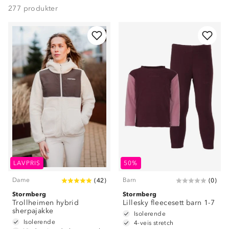
277
produkter
LAVPRIS
50%
Dame
Barn
(
42
)
(
0
)
Stormberg
Stormberg
Trollheimen hybrid
Lillesky fleecesett barn 1-7
sherpajakke
Isolerende
Isolerende
4-veis stretch