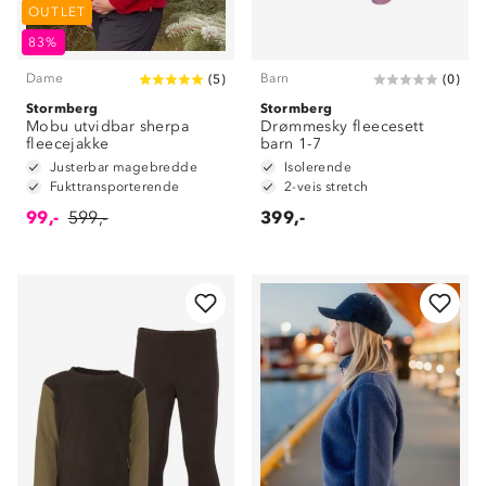
OUTLET
83%
Dame
Barn
(
5
)
(
0
)
Stormberg
Stormberg
Mobu utvidbar sherpa
Drømmesky fleecesett
fleecejakke
barn 1-7
Justerbar magebredde
Isolerende
Fukttransporterende
2-veis stretch
99,-
599,-
399,-