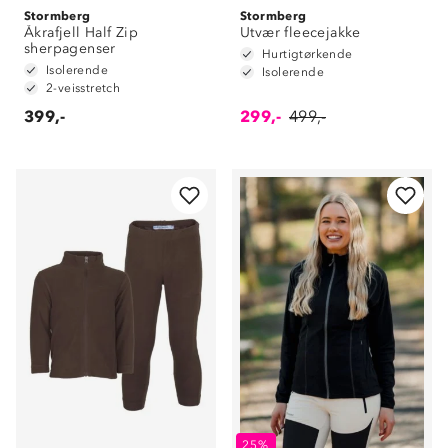
Stormberg
Stormberg
Åkrafjell Half Zip
Utvær fleecejakke
sherpagenser
Hurtigtørkende
Isolerende
Isolerende
2-veisstretch
399,-
299,-
499,-
25%