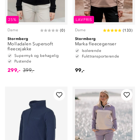
25%
LAVPRIS
Dame
Dame
(
0
)
(
133
)
Stormberg
Stormberg
Molladalen Supersoft
Marka fleecegenser
fleecejakke
Isolerende
Supermyk og behagelig
Fukttransporterende
Pustende
299,-
399,-
99,-