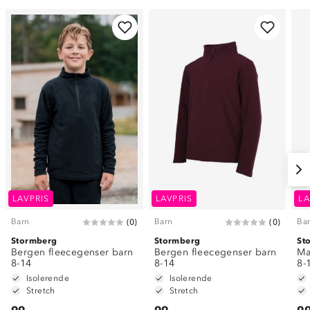
LAVPRIS
LAVPRIS
LA
Barn
Barn
Ba
(
0
)
(
0
)
Stormberg
Stormberg
St
Bergen fleecegenser barn
Bergen fleecegenser barn
Ma
8-14
8-14
8-
Isolerende
Isolerende
Stretch
Stretch