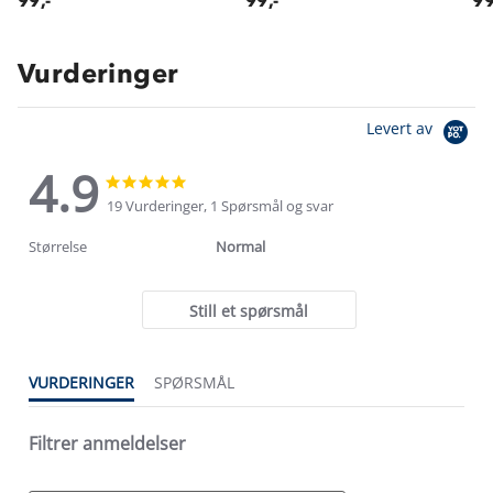
99,-
99,-
99
Vurderinger
Levert av
4.9
4.9
4.9
star
star
19 Vurderinger, 1 Spørsmål og svar
rating
rating
Størrelse
Normal
Still et spørsmål
VURDERINGER
SPØRSMÅL
Filtrer anmeldelser