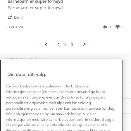
Barnebarn er super fornøyd
Dette trenger du til barnehagen
Review
review
Barnebarn er super fornøyd
Konkurransevinnere
1% til samfunnet
by
stating
Gravidklær
'
Gry
Barnebarn
Del
Kundeklubb
Share
S.
er
Inkludering
Review
Hvordan velge riktig turtøy?
06/01/24
0
0
on
super
Norgesferie 🇳🇴
Våre butikker
by
6
fornøyd
Materialer
Gry
Jan
Vask og vedlikehold
S.
Få turinspirasjon og tips her⛰
2024
Bedrift, barnehage og SFO
1
2
3
on
Personvern
EL-retur
6
Overnatte utendørs⛺
Presse
Jan
Samarbeide med oss?
INFORMASJON
2024
Store størrelser
Storms turtips🐿️
Jobbe hos oss?
Turmat oppskrifter
Din data, ditt valg.
OM OSS
Leirskole 🥾
Beredskap
For å forbedre brukeropplevelsen din brukes det
Barnehageansatt
TIPS OG RÅD
informasjonskapsler (cookies). Noen er nødvendige for at
nettsiden skal fungere, mens andre brukes for å gi deg en
Tips til hyttetur
personalisert opplevelse med tilpasset innhold og
AKTIVITETER
personalisering av annonser som kan være av interesse for deg,
både på hjemmesiden og via markedsføring. Vi deler
informasjonen med våre samarbeidspartnere, inkludert Google.
Du velger selv om du vil godta alle informasjonskapsler eller
tilpasse innstillingene. Les mer i vår personvernerklæring om