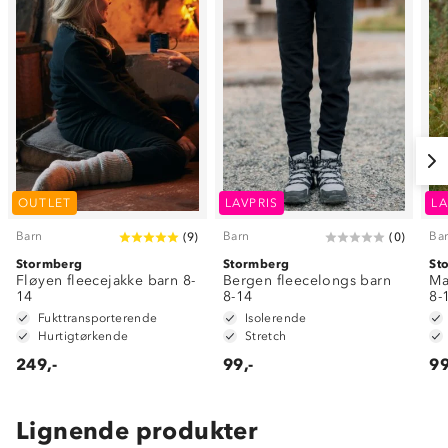
OUTLET
LAVPRIS
LA
Barn
Barn
Ba
(
9
)
(
0
)
Stormberg
Stormberg
St
Fløyen fleecejakke barn 8-
Bergen fleecelongs barn
Ma
14
8-14
8-
Fukttransporterende
Isolerende
Hurtigtørkende
Stretch
249,-
99,-
99
Lignende produkter