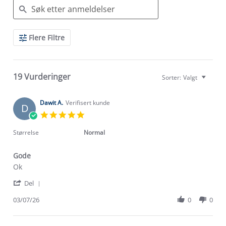
Search
Flere Filtre
Reviews
19 Vurderinger
Sorter:
Valgt
Dawit A.
Verifisert kunde
D
5.0
star
rating
Størrelse
Normal
Gode
Review
review
Ok
by
stating
'
Dawit
Gode
Del
Share
A.
Review
03/07/26
0
0
on
by
3
Dawit
Jul
A.