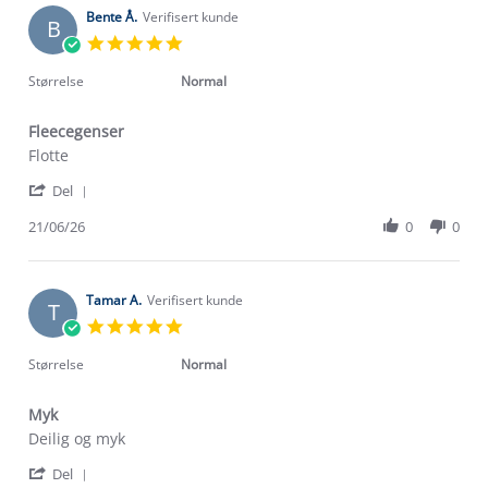
2026
on
Bente Å.
Verifisert kunde
B
3
5.0
Jul
star
2026
rating
Størrelse
Normal
Fleecegenser
Review
review
Flotte
by
stating
'
Bente
Fleecegenser
Del
Share
Å.
Review
21/06/26
0
0
on
by
21
Bente
Jun
Å.
2026
on
Tamar A.
Verifisert kunde
T
21
5.0
Jun
star
2026
rating
Størrelse
Normal
Myk
Review
review
Deilig og myk
by
stating
'
Tamar
Myk
Del