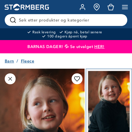
Søk etter produkter og kategorier
Rask levering
Kjøp nå, betal senere
100 dagers åpent kjøp
BARNAS DAGER! 💦 Se utvalget
HER!
Barn
Fleece
Produktet er lagt i handlekurven
Til kassen