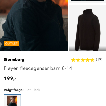
OUTLET
OUTLET
OUTLET
Stormberg
(19)
Fløyen fleecegenser barn 8-14
199,-
Valgt farge:
Jet Black