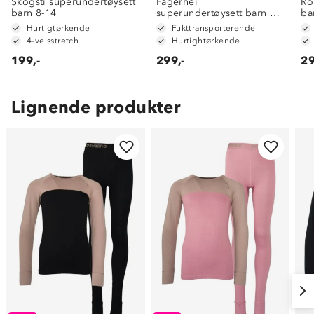
Skogsti superundertøysett
Fagerhei
Ro
barn 8-14
superundertøysett barn 8-
ba
14
Hurtigtørkende
Fukttransporterende
4-veisstretch
Hurtightørkende
199,-
299,-
29
Lignende produkter