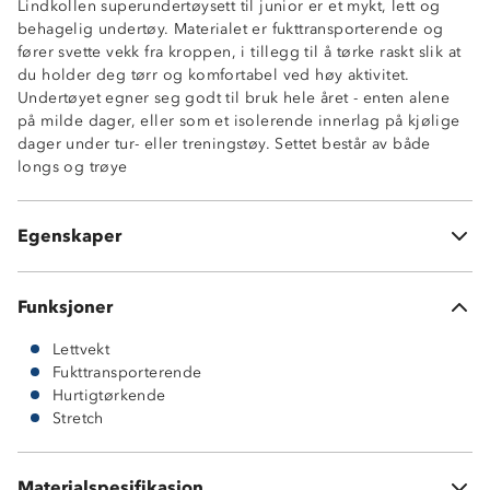
Lindkollen superundertøysett til junior er et mykt, lett og
behagelig undertøy. Materialet er fukttransporterende og
fører svette vekk fra kroppen, i tillegg til å tørke raskt slik at
du holder deg tørr og komfortabel ved høy aktivitet.
Undertøyet egner seg godt til bruk hele året - enten alene
Ventilerende
på milde dager, eller som et isolerende innerlag på kjølige
Lettvekt
dager under tur- eller treningstøy. Settet består av både
Fukttransporterende
longs og trøye
Hurtigtørkende
2-veisstretch
Kroppsnær fasong
Egenskaper
Longs og trøye
Funksjoner
Lettvekt
Fukttransporterende
Hurtigtørkende
Stretch
Materialspesifikasjon
100 % polyester