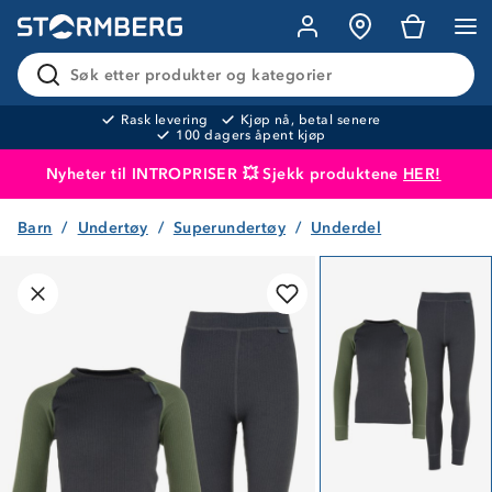
Søk etter produkter og kategorier
Rask levering
Kjøp nå, betal senere
100 dagers åpent kjøp
Nyheter til INTROPRISER 💥 Sjekk produktene
HER!
Barn
Undertøy
Superundertøy
Underdel
Produktet er lagt i handlekurven
Til kassen