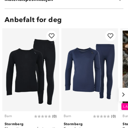
Anbefalt for deg
LA
Barn
Barn
Ba
(
0
)
(
0
)
Stormberg
Stormberg
St