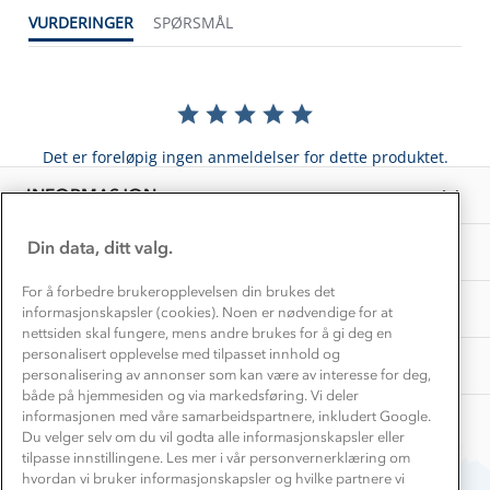
1% til samfunnet
VURDERINGER
SPØRSMÅL
Gravidklær
Kundeklubb
Inkludering
Hvordan velge riktig turtøy?
Norgesferie 🇳🇴
Våre butikker
Materialer
Vask og vedlikehold
Få turinspirasjon og tips her⛰
Bedrift, barnehage og SFO
Personvern
Det er foreløpig ingen anmeldelser for dette produktet.
EL-retur
Overnatte utendørs⛺
Presse
Samarbeide med oss?
INFORMASJON
Store størrelser
Storms turtips🐿️
Jobbe hos oss?
Turmat oppskrifter
Din data, ditt valg.
OM OSS
Leirskole 🥾
Beredskap
For å forbedre brukeropplevelsen din brukes det
Barnehageansatt
TIPS OG RÅD
informasjonskapsler (cookies). Noen er nødvendige for at
nettsiden skal fungere, mens andre brukes for å gi deg en
Tips til hyttetur
personalisert opplevelse med tilpasset innhold og
AKTIVITETER
personalisering av annonser som kan være av interesse for deg,
både på hjemmesiden og via markedsføring. Vi deler
informasjonen med våre samarbeidspartnere, inkludert Google.
Du velger selv om du vil godta alle informasjonskapsler eller
tilpasse innstillingene. Les mer i vår personvernerklæring om
hvordan vi bruker informasjonskapsler og hvilke partnere vi