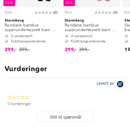
25%
25%
Barn
Barn
Ba
(
0
)
(
0
)
Stormberg
Stormberg
St
Rondane bambus
Rondane bambus
Sk
superundertøysett barn 8-
superundertøysett barn 8-
ba
14
14
2-veisstretch
2-veisstretch
Fukttransporterende
Fukttransporterende
299,-
399,-
299,-
399,-
19
Vurderinger
Om Stormberg
Levert av
Verdigrunnlag
0.0
Klima og miljø
Trelagsprinsippet barn
star
0 Vurderinger
Kundeservice
rating
Etisk handel
Alt du trenger til Norgesferien
Still et spørsmål
Kontakt oss
Dyreetikk
Dette trenger du til barnehagen
Konkurransevinnere