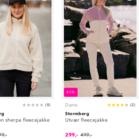
40%
Dame
(
0
)
(
2
)
rg
Stormberg
 sherpa fleecejakke
Utvær fleecejakke
99,-
299,-
499,-