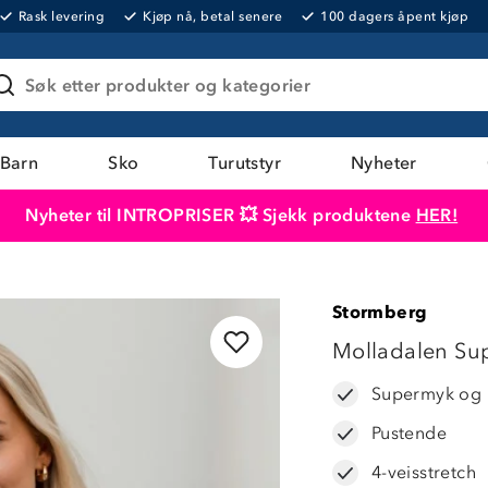
Rask levering
Kjøp nå, betal senere
100 dagers åpent kjøp
Søk etter produkter og kategorier
Barn
Sko
Turutstyr
Nyheter
Nyheter til INTROPRISER 💥 Sjekk produktene
HER!
Produktet er lagt i handlekurven
Til kassen
Stormberg
25%
Molladalen Sup
Supermyk og 
Pustende
4-veisstretch