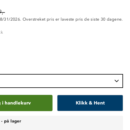
,-
 8/31/2026. Overstreket pris er laveste pris de siste 30 dagene.
ck
 i handlekurv
Klikk & Hent
-
på lager