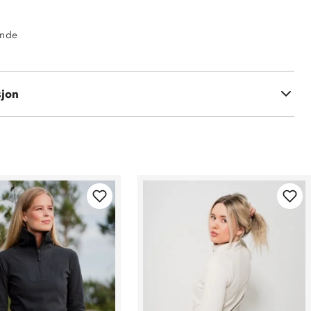
ende
 245 GSM
sjon