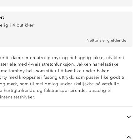
r:
elig i 4 butikker
Nettpris er gjeldende.
e til dame er en utrolig myk og behagelig jakke, utviklet i
ateriale med 4-veis stretchfunksjon. Jakken har elastiske
hagelig
mellomhøy hals som sitter litt løst like under haken.
orty med kroppsnær fasong uttrykk, som passer like godt til
g og mark, som til mellomlag under skalljakke på værfulle
ende
e hurtigtørkende og fukttransporterende, passelig til
intensitetsnivåer.
hals
ninger
ng