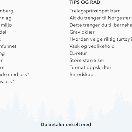
TIPS OG RÅD
mberg
Trelagsprinsippet barn
nnlag
Alt du trenger til Norgesfer
 miljø
Dette trenger du til barneh
del
Gravidklær
k
Hvordan velge riktig turtøy
amfunnet
Vask og vedlikehold
ing
EL-retur
er
Store størrelser
rn
Turmat oppskrifter
ide med oss?
Beredskap
s oss?
Du betaler enkelt med