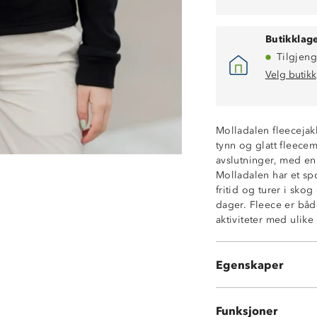
Butikklage
Tilgjeng
Velg butikk
Molladalen fleecejakk
tynn og glatt fleecem
Supermyk og be
avslutninger, med en 
Pustende
Molladalen har et sp
4-veisstretch
fritid og turer i sko
Fukttransporter
dager. Fleece er båd
Hurtigtørkende
aktiviteter med ulike 
Hakebeskytter
Løs, mellomhøy 
Elastiske avslut
Egenskaper
Kroppsnær faso
Funksjoner