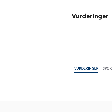
Vurderinger
VURDERINGER
SPØ