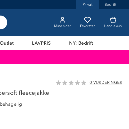
Privat
Bedrift
Mine sider
Favoritter
Handlekurv
Outlet
LAVPRIS
NY: Bedrift
0 VURDERINGER
25%
ersoft fleecejakke
behagelig