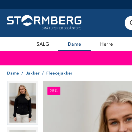
SALG
Dame
Herre
Dame
Jakker
Fleecejakker
25%
25%