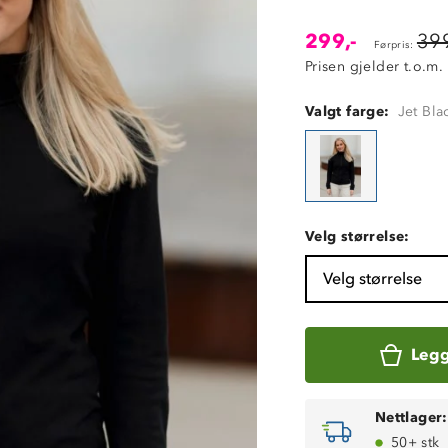
299,-
399
Førpris:
Prisen gjelder t.o.m.
Valgt farge:
Jet Bla
Velg størrelse:
Velg størrelse
Legg
Nettlager:
50+ stk