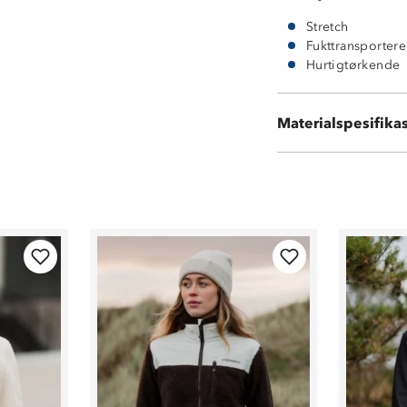
Stretch
Fukttransporter
Hurtigtørkende
90 % polyester
Materialspesifika
10 % spandex