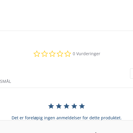
0.0
0 Vurderinger
star
rating
RSMÅL
Det er foreløpig ingen anmeldelser for dette produktet.