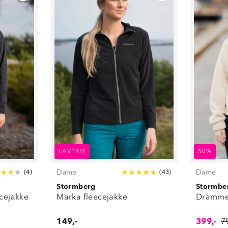
LAVPRIS
50%
Dame
Dame
(
4
)
(
43
)
Stormberg
Stormbe
ecejakke
Marka fleecejakke
Drammen
149,-
399,-
7