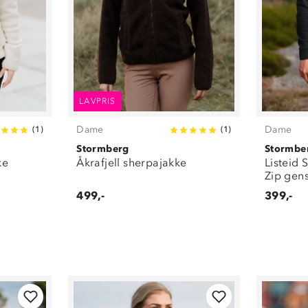
LAVPRIS
Dame
Dame
(
1
)
(
1
)
Stormberg
Stormbe
ke
Åkrafjell sherpajakke
Listeid 
Zip gen
499,-
399,-