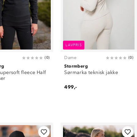
LAVPRIS
Dame
(
0
)
(
0
)
rg
Stormberg
Supersoft fleece Half
Sørmarka teknisk jakke
ser
499,-