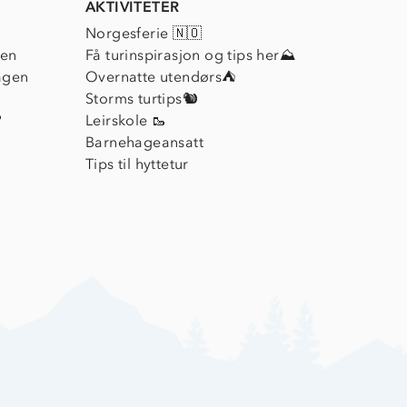
AKTIVITETER
Norgesferie 🇳🇴
ien
Få turinspirasjon og tips her⛰
agen
Overnatte utendørs⛺
Storms turtips🐿️
?
Leirskole 🥾
Barnehageansatt
Tips til hyttetur