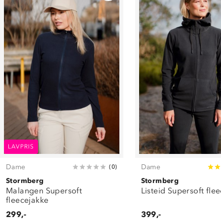
LAVPRIS
Dame
Dame
(
0
)
Stormberg
Stormberg
Malangen Supersoft
Listeid Supersoft fle
fleecejakke
299,-
399,-