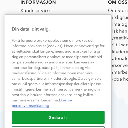
INFORMASJON
OM OSS
Kundeservice
Om Stor
Kontakt oss
Verdigru
Konkurransevinnere
Klima og
Din data, ditt valg.
Kundeklubb
Etisk han
Våre butikker
Dyreetik
For å forbedre brukeropplevelsen din brukes det
Bedrift, barnehage og SFO
1% til s
informasjonskapsler (cookies). Noen er nødvendige for
Presse
Inkluder
at nettsiden skal fungere, mens andre brukes for å gi
deg en personalisert opplevelse med tilpasset innhold
Material
og personalisering av annonser som kan være av
Personve
interesse for deg, både på hjemmesiden og via
Samarbe
markedsføring. Vi deler informasjonen med våre
Jobbe ho
samarbeidspartnere, inkludert Google. Du velger selv
om du vil godta alle informasjonskapsler eller tilpasse
innstillingene. Les mer i vår personvernerklæring om
hvordan vi bruker informasjonskapsler og hvilke
partnere vi samarbeider med.
Les vår
personvernserklæring
Godta alle