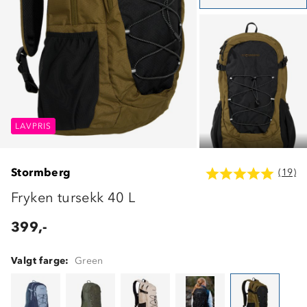
LAVPRIS
LAVPRIS
LAVPRIS
Stormberg
(19)
Fryken tursekk 40 L
399,-
Valgt farge:
Green