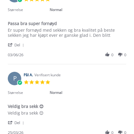
star
rating
Størrelse
Normal
Passa bra super fornøyd
Review
review
Er super fornøyd med sekken og bra kvalitet på beste
by
stating
sekken jeg har kjøpt ever er ganske glad i. Den blitt
Mia
Passa
'
F.
bra
Del
Share
on
super
Review
03/06/26
0
0
3
fornøyd
by
Jun
Mia
2026
F.
on
Pål A.
Verifisert kunde
P
3
5.0
Jun
star
2026
rating
Størrelse
Normal
Veldig bra sekk 😊
Review
review
Veldig bra sekk 😊
by
stating
'
Pål
Veldig
Del
Share
A.
bra
Review
25/03/26
0
0
on
sekk