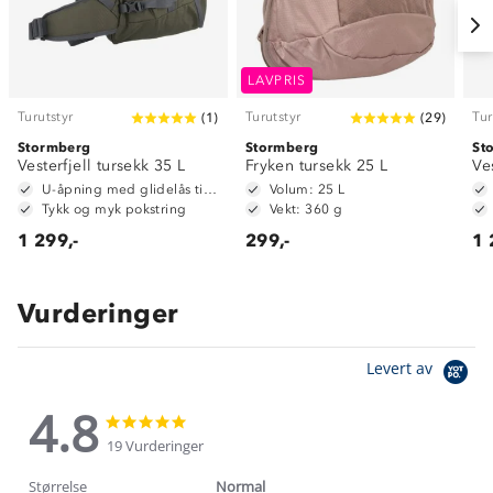
LAVPRIS
Turutstyr
Turutstyr
Tur
(
1
)
(
29
)
Stormberg
Stormberg
St
Vesterfjell tursekk 35 L
Fryken tursekk 25 L
Ve
U-åpning med glidelås til hovedrom
Volum: 25 L
Tykk og myk pokstring
Vekt: 360 g
1 299,-
299,-
1 
Vurderinger
Levert av
4.8
4.8
4.8
star
star
19 Vurderinger
rating
rating
Størrelse
Normal