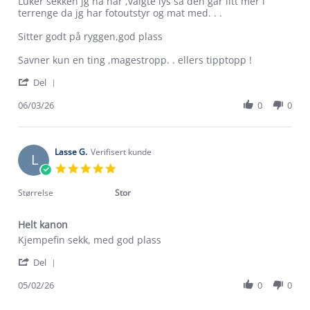
Review
review
Luker sekken jg nå har ,valgte lys så den går litt mer i
by
stating
terrenge da jg har fotoutstyr og mat med. . .
Jannika
Flott
V.
tursekk
Sitter godt på ryggen,god plass
on
6
Savner kun en ting ,magestropp. . ellers tipptopp !
Mar
'
2026
Del
Share
Review
06/03/26
0
0
Om Stormberg
by
Jannika
Verdigrunnlag
V.
on
Lasse G.
Verifisert kunde
L
6
Klima og miljø
5.0
Trelagsprinsippet barn
Mar
star
Kundeservice
2026
rating
Størrelse
Stor
Etisk handel
Alt du trenger til Norgesferien
Kontakt oss
Dyreetikk
Helt kanon
Dette trenger du til barnehagen
Review
review
Kjempefin sekk, med god plass
Konkurransevinnere
1% til samfunnet
by
stating
Gravidklær
'
Lasse
Helt
Del
Kundeklubb
Share
G.
kanon
Inkludering
Review
Hvordan velge riktig turtøy?
05/02/26
0
0
on
Norgesferie 🇳🇴
Våre butikker
by
5
Materialer
Lasse
Feb