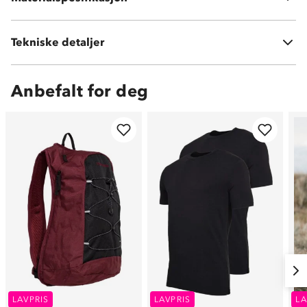
Vekt:
590 gram
Tekniske detaljer
Volum:
40 L
Anbefalt for deg
LAVPRIS
LAVPRIS
LA