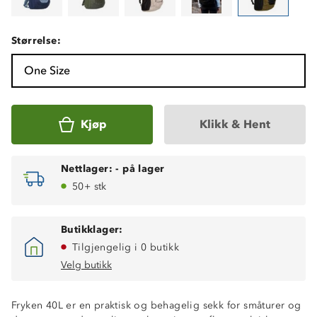
Størrelse:
One Size
Kjøp
Klikk & Hent
Nettlager:
-
på lager
50+ stk
Butikklager:
Tilgjengelig i 0 butikk
Velg butikk
Volum: 40 L
Fryken 40L er en praktisk og behagelig sekk for småturer og
Mål: 52 cm høy