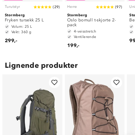
Turutstyr
Herre
Un
(
29
)
(
97
)
Stormberg
Stormberg
St
Fryken tursekk 25 L
Oslo bomull t-skjorte 2-
Be
pack
Volum: 25 L
4-veisstretch
Vekt: 360 g
Ventilerende
299,-
99
199,-
Lignende produkter