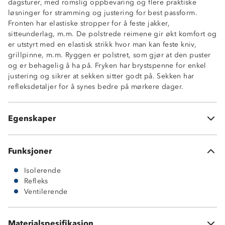
dagsturer, med romslig oppbevaring og flere praktiske
Vektkapasitet: 13 - 15 kg
løsninger for stramming og justering for best passform.
Myk og ventilerende polstring
Fronten har elastiske stropper for å feste jakker,
Justerbar brystspenne
sitteunderlag, m.m. De polstrede reimene gir økt komfort og
Justerbare skulderstropper
er utstyrt med en elastisk strikk hvor man kan feste kniv,
2 flaskelommer
grillpinne, m.m. Ryggen er polstret, som gjør at den puster
Hovedrom med åpen lomme i ryggen
og er behagelig å ha på. Fryken har brystspenne for enkel
1 romslig ytterlomme med glidelås og ekstra åpen
justering og sikrer at sekken sitter godt på. Sekken har
lomme
refleksdetaljer for å synes bedre på mørkere dager.
Strikkfester i front
Komprimeringsstropper i hver side
Knagghempe
Egenskaper
Refleksdetaljer
Funksjoner
Isolerende
Refleks
Ventilerende
Materialspesifikasjon
100 % polyester