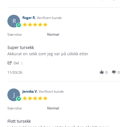
by
25
😊
Pål
Mar
A.
2026
on
Roger R.
Verifisert kunde
R
25
5.0
Mar
star
2026
rating
Størrelse
Normal
Super tursekk
Review
review
Akkurat en sekk som jeg var på utkikk etter
by
stating
'
Roger
Super
Del
Share
R.
tursekk
Review
11/03/26
0
0
on
by
11
Roger
Mar
R.
2026
on
Jannika V.
Verifisert kunde
J
11
5.0
Mar
star
2026
rating
Størrelse
Normal
Flott tursekk