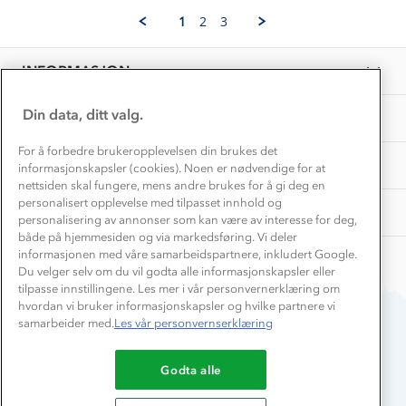
Vask og vedlikehold
G.
Få turinspirasjon og tips her⛰
2026
Bedrift, barnehage og SFO
1
2
3
on
Personvern
EL-retur
5
Overnatte utendørs⛺
Presse
Feb
Samarbeide med oss?
INFORMASJON
2026
Store størrelser
Storms turtips🐿️
Jobbe hos oss?
Turmat oppskrifter
Din data, ditt valg.
OM OSS
Leirskole 🥾
Beredskap
For å forbedre brukeropplevelsen din brukes det
Barnehageansatt
TIPS OG RÅD
informasjonskapsler (cookies). Noen er nødvendige for at
nettsiden skal fungere, mens andre brukes for å gi deg en
Tips til hyttetur
personalisert opplevelse med tilpasset innhold og
AKTIVITETER
personalisering av annonser som kan være av interesse for deg,
både på hjemmesiden og via markedsføring. Vi deler
informasjonen med våre samarbeidspartnere, inkludert Google.
Du velger selv om du vil godta alle informasjonskapsler eller
tilpasse innstillingene. Les mer i vår personvernerklæring om
hvordan vi bruker informasjonskapsler og hvilke partnere vi
samarbeider med.
Les vår personvernserklæring
Du betaler enkelt med
Godta alle