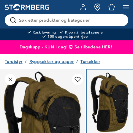
Søk etter produkter og kategorier
Rask levering
Kjøp nå, betal senere
100 dagers åpent kjøp
Dagskupp - KUN i dag! ⏰
Se tilbudene HER!
Turutstyr
Ryggsekker og bager
Tursekker
Produktet er lagt i handlekurven
Til kassen