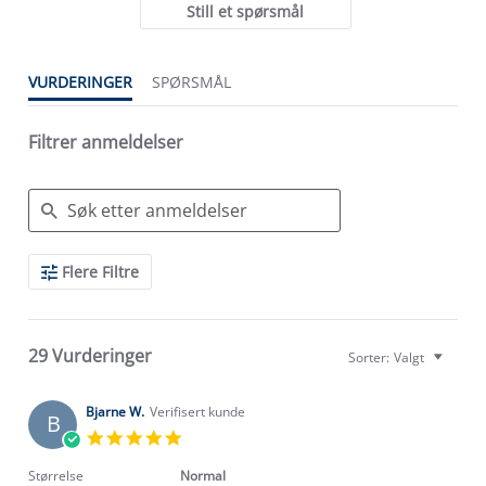
Still et spørsmål
VURDERINGER
SPØRSMÅL
Filtrer anmeldelser
Search
Flere Filtre
Reviews
29 Vurderinger
Sorter:
Valgt
Bjarne W.
Verifisert kunde
B
5.0
star
rating
Størrelse
Normal