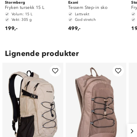
Stormberg
Exani
St
Fryken tursekk 15 L
Tessem Step-in sko
Fr
Volum: 15 L
Lettvekt
Vekt: 305 g
God stretch
199,-
499,-
19
Lignende produkter