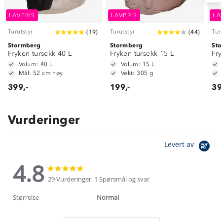
LAVPRIS
LAVPRIS
LA
Turutstyr
Turutstyr
Tur
(
19
)
(
44
)
Stormberg
Stormberg
St
Fryken tursekk 40 L
Fryken tursekk 15 L
Fr
Volum: 40 L
Volum: 15 L
Mål: 52 cm høy
Vekt: 305 g
399,-
199,-
39
Vurderinger
Levert av
4.8
4.8
4.8
star
star
29 Vurderinger, 1 Spørsmål og svar
rating
rating
Størrelse
Normal