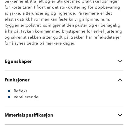
Sekken er ekstra lett og er utviklet med praktiske løsninger
Vekt: 360 g
for korte turer. I front er det strikkjustering for oppbevaring
Mål: 48 cm høy
av jakke, sitterunderlag og lignende. På reimene er det
Vektkapasitet: 9-10 kg
elastisk strikk hvor man kan feste kniv, grillpinne, m.m.
Hovedrom med åpen lomme i ryggen
Ryggen er polstret, som gjør at den puster og er behagelig
Topplomme med glidelås
å ha på. Fryken kommer med brystspenne for enkel justering
Strikkfester i front
og sikrer at sekken sitter godt på. Sekken har refleksdetaljer
Meshlomme på siden
for å synes bedre på mørkere dager.
Knagghempe
Brystklips
Justerbare armreimer
Egenskaper
Refleks
Funksjoner
Refleks
Ventilerende
Materialspesifikasjon
100 % polyester