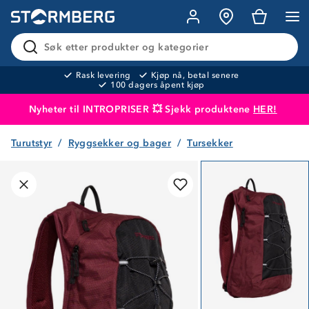
Søk etter produkter og kategorier
Rask levering
Kjøp nå, betal senere
100 dagers åpent kjøp
Nyheter til INTROPRISER 💥 Sjekk produktene
HER!
Turutstyr
Ryggsekker og bager
Tursekker
Produktet er lagt i handlekurven
Til kassen