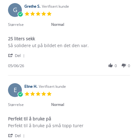
B.
2026
on
Grethe S.
Verifisert kunde
G
8
5.0
Jun
star
2026
rating
Størrelse
Normal
25 liters sekk
Review
review
Så solidere ut på bildet en det den var.
by
stating
'
Grethe
25
Del
Share
S.
liters
Review
05/06/26
0
0
on
sekk
by
5
Grethe
Jun
S.
2026
on
Eline H.
Verifisert kunde
E
5
5.0
Jun
star
2026
rating
Størrelse
Normal
Perfekt til å bruke på
Review
review
Perfekt til å bruke på små topp turer
by
stating
'
Eline
Perfekt
Del