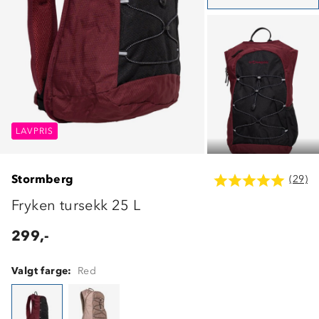
LAVPRIS
LAVPRIS
LAVPRIS
Stormberg
(29)
Fryken tursekk 25 L
299,-
Valgt farge:
Red