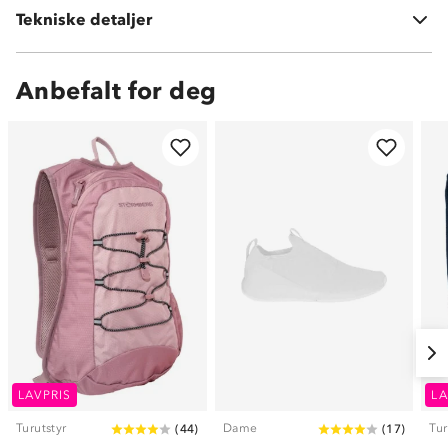
Tekniske detaljer
Volum:
25 L
Anbefalt for deg
LAVPRIS
LA
Turutstyr
Dame
Tur
(
44
)
(
17
)