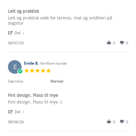
Lett og praktisk
Review
review
Lett og praktisk sekk for termos, mat og småtteri på
by
stating
dagstur
Bjarne
Lett
'
W.
og
Del
Share
on
praktisk
Review
08/07/26
0
0
8
by
Jul
Bjarne
2026
W.
on
Emilie B.
Verifisert kunde
E
8
5.0
Jul
star
2026
rating
Størrelse
Normal
Fint design. Plass til mye
Review
review
Fint design. Plass til mye :)
by
stating
'
Emilie
Fint
Del
Share
B.
design.
Review
08/06/26
0
0
on
Plass
by
8
til
Emilie
Jun
mye