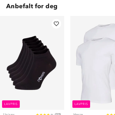
Anbefalt for deg
LAVPRIS
LAVPRIS
Unisex
Herre
(
22
)