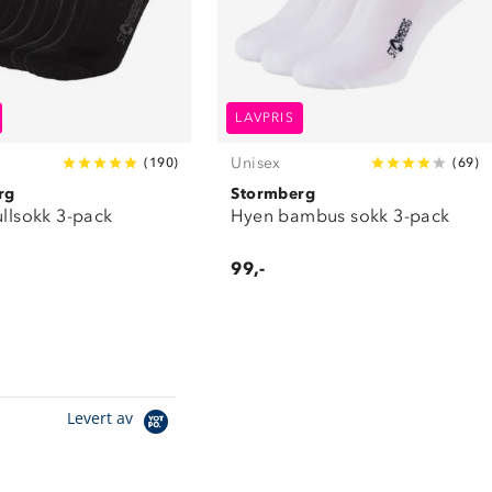
LAVPRIS
Unisex
(
190
)
(
69
)
rg
Stormberg
ullsokk 3-pack
Hyen bambus sokk 3-pack
99,-
Levert av