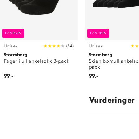
LAVPRIS
LAVPRIS
Unisex
Unisex
(
54
)
Stormberg
Stormberg
Fagerli ull ankelsokk 3-pack
Skien bomull ankelso
pack
99,-
99,-
Vurderinger