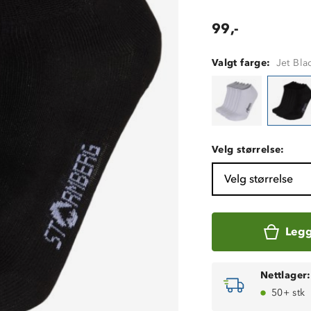
99,-
Valgt farge:
Jet Bla
Velg størrelse:
Velg størrelse
Legg
Nettlager:
50+ stk