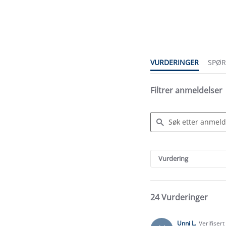
4.7
star
rating
VURDERINGER
SPØ
Filtrer anmeldelser
Search
Reviews
Vurdering
24 Vurderinger
Unni L.
Verifiser