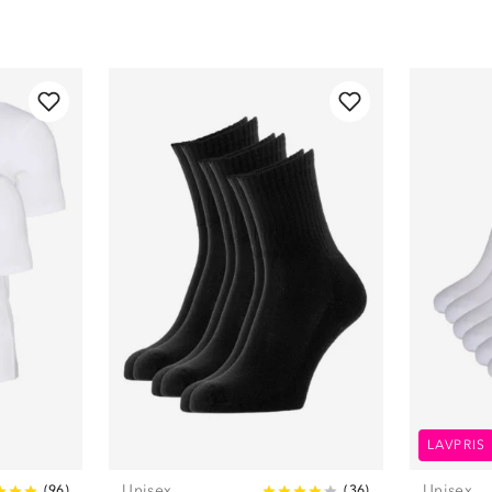
LAVPRIS
Unisex
Unisex
(
96
)
(
36
)