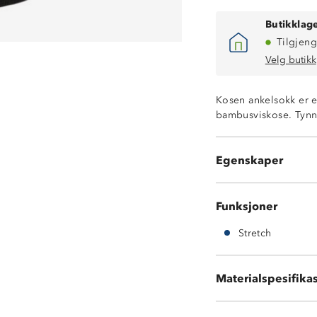
Butikklage
Tilgjeng
Velg butikk
Supermyke
Kosen ankelsokk er e
God passform
bambusviskose. Tynn 
4-veis stretch
Antistatiske
Et kløfritt alterna
Egenskaper
3 par sokker
Funksjoner
Stretch
Materialspesifika
73 % bambusvisk