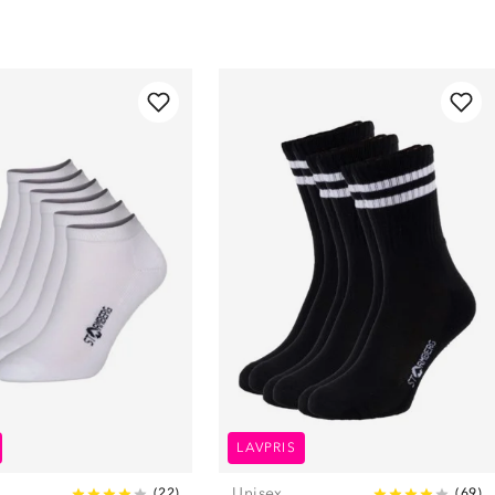
LAVPRIS
Unisex
(
22
)
(
69
)