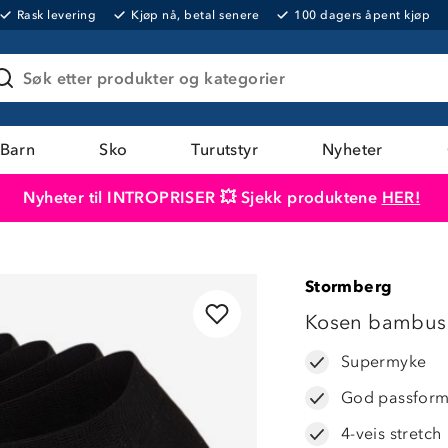
Rask levering
Kjøp nå, betal senere
100 dagers åpent kjøp
Søk etter produkter og kategorier
Barn
Sko
Turutstyr
Nyheter
Nyheter til INTROPRISER 💥 Sjekk produktene
HER!
Produktet er lagt i handlekurven
Til kassen
Stormberg
Kosen bambus 
Supermyke
God passfor
4-veis stretch