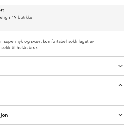
r:
elig i 19 butikker
n supermyk og svært komfortabel sokk laget av
sokk til helårsbruk.
tiv til ull
sjon
ose, 25 % nylon, 2 % elastan