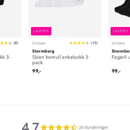
LAVPRIS
LAVPRIS
Unisex
Unisex
(
8
)
(
15
)
Stormberg
Stormbe
kk 3-
Skien bomull ankelsokk 3-
Fagerli 
pack
99,-
99,-
4.7
4.7
24 Vurderinger
star