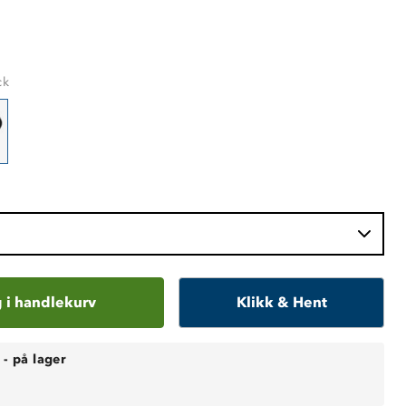
ck
 i handlekurv
Klikk & Hent
-
på lager