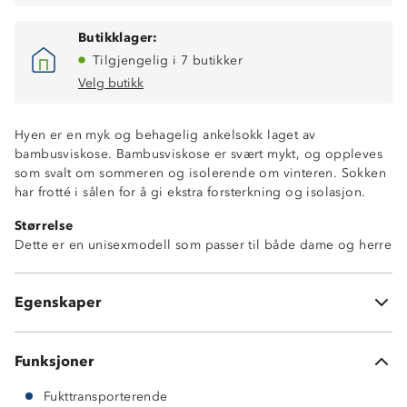
Butikklager:
Tilgjengelig i 7 butikker
Velg butikk
Hyen er en myk og behagelig ankelsokk laget av
bambusviskose. Bambusviskose er svært mykt, og oppleves
som svalt om sommeren og isolerende om vinteren. Sokken
har frotté i sålen for å gi ekstra forsterkning og isolasjon.
Fukttransporterende
Størrelse
Hurtigtørkende
Dette er en unisexmodell som passer til både dame og herre
Antistatisk
Et kløfritt alternativ til ull
3 par sokker
Egenskaper
70 % bambusviskose, 27 % nylon, 3 % elastan
Funksjoner
Fukttransporterende