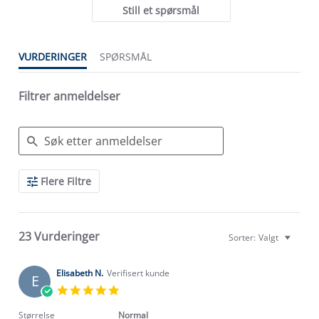
Still et spørsmål
VURDERINGER
SPØRSMÅL
Filtrer anmeldelser
Search
Flere Filtre
Reviews
23 Vurderinger
Sorter:
Valgt
Elisabeth N.
Verifisert kunde
E
5.0
star
rating
Størrelse
Normal