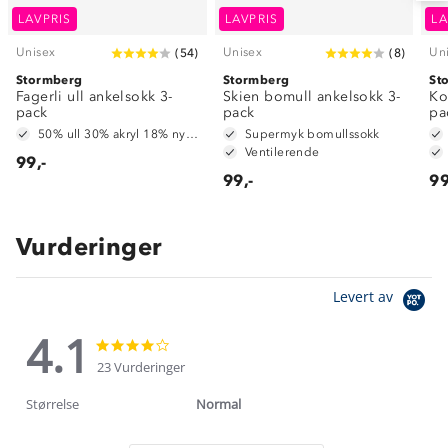
LAVPRIS
LAVPRIS
LA
Unisex
Unisex
Un
(
54
)
(
8
)
Stormberg
Stormberg
St
Fagerli ull ankelsokk 3-
Skien bomull ankelsokk 3-
Ko
pack
pack
pa
50% ull 30% akryl 18% nylon 2% spandex
Supermyk bomullssokk
Ventilerende
99,-
99,-
99
Vurderinger
Levert av
4.1
4.1
4.1
star
star
23 Vurderinger
rating
rating
Størrelse
Normal