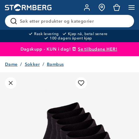
Søk etter produkter og kategorier
Rask levering
Kjøp nå, betal senere
100 dagers åpent kjøp
Dagskupp - KUN i dag! ⏰
Se tilbudene HER!
Dame
Sokker
Bambus
Produktet er lagt i handlekurven
Til kassen