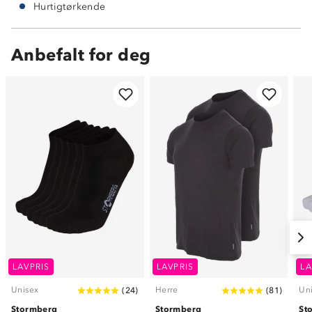
Hurtigtørkende
Anbefalt for deg
LAVPRIS
LAVPRIS
LA
Unisex
Herre
Un
(
24
)
(
81
)
Stormberg
Stormberg
St