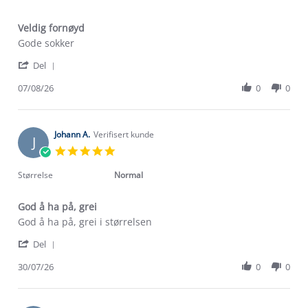
Veldig fornøyd
Review
review
Gode sokker
by
stating
'
Elisabeth
Veldig
Del
Share
N.
fornøyd
Review
07/08/26
0
0
on
by
7
Elisabeth
Aug
N.
2026
on
Johann A.
Verifisert kunde
J
7
5.0
Aug
star
2026
rating
Størrelse
Normal
God å ha på, grei
Review
review
God å ha på, grei i størrelsen
by
stating
'
Johann
God
Del
Share
A.
å
Review
30/07/26
0
0
on
ha
by
30
på,
Johann
Jul
grei
A.
2026