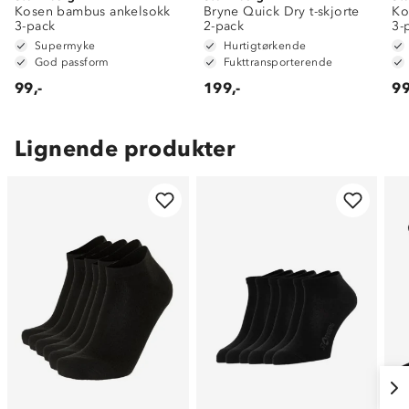
Kosen bambus ankelsokk
Bryne Quick Dry t-skjorte
Ko
3-pack
2-pack
3-
Supermyke
Hurtigtørkende
God passform
Fukttransporterende
99,-
199,-
99
Lignende produkter