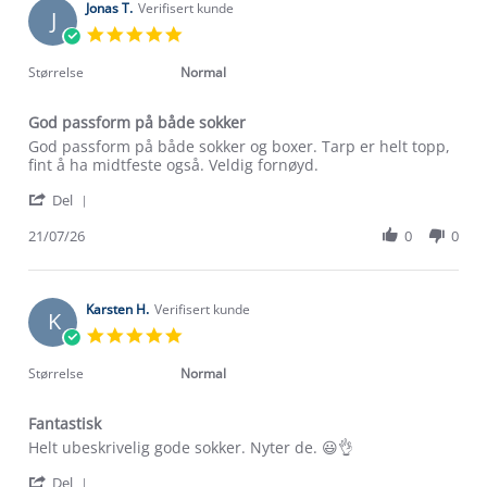
on
Jonas T.
Verifisert kunde
J
30
5.0
Jul
star
2026
rating
Størrelse
Normal
God passform på både sokker
Review
review
God passform på både sokker og boxer. Tarp er helt topp,
by
stating
fint å ha midtfeste også. Veldig fornøyd.
Jonas
God
'
T.
passform
Del
Share
on
på
Review
21/07/26
0
0
21
både
by
Jul
sokker
Jonas
2026
T.
on
Karsten H.
Verifisert kunde
K
21
5.0
Jul
star
2026
rating
Størrelse
Normal
Fantastisk
Review
review
Helt ubeskrivelig gode sokker. Nyter de. 😃👌
by
stating
'
Karsten
Fantastisk
Del