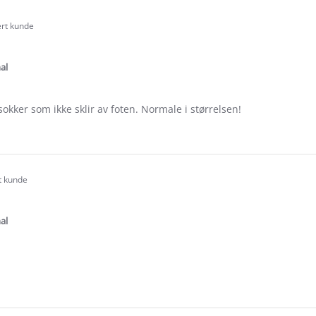
ert kunde
.0
tar
ating
al
ker som ikke sklir av foten. Normale i størrelsen!
e
ew
a
rt kunde
.0
tar
ating
al
e
ew