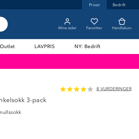
Privat
Bedrift
Mine sider
Favoritter
Handlekurv
Outlet
LAVPRIS
NY: Bedrift
8 VURDERINGER
nkelsokk 3-pack
ullssokk