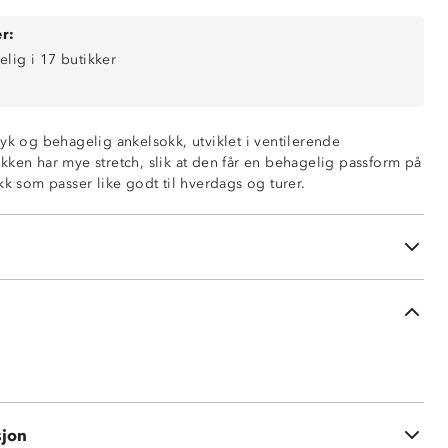
r:
elig i 17 butikker
yk og behagelig ankelsokk, utviklet i ventilerende
kken har mye stretch, slik at den får en behagelig passform på
lssokk
kk som passer like godt til hverdags og turer.
akken
rd 100
sjon