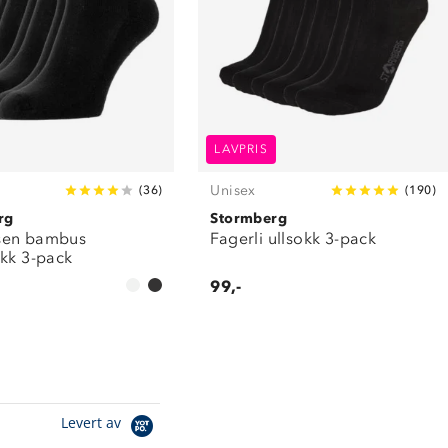
LAVPRIS
Unisex
(
36
)
(
190
)
rg
Stormberg
sen bambus
Fagerli ullsokk 3-pack
okk 3-pack
99,-
Levert av