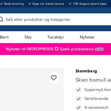
Rask levering
Kjøp nå, betal senere
100 dagers åpent kjøp
Søk etter produkter og kategorier
Barn
Sko
Turutstyr
Nyheter
Nyheter til INTROPRISER 💥 Sjekk produktene
HER!
Produktet er lagt i handlekurven
Til kassen
Stormberg
LAVPRIS
Skien bomull a
Supermyk bom
Ventilerende
4-veisstretch