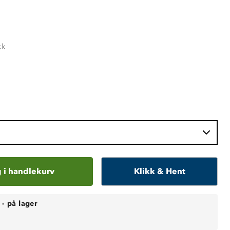
ck
 i handlekurv
Klikk & Hent
-
på lager