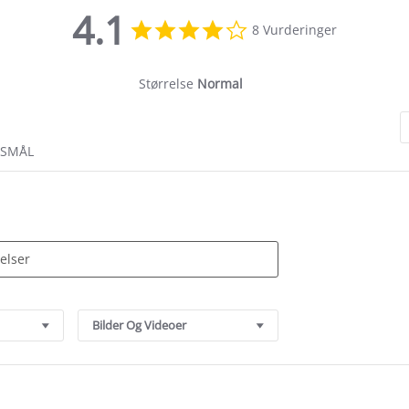
4.1
4.1
8 Vurderinger
star
rating
Størrelse
Normal
RSMÅL
Bilder Og Videoer