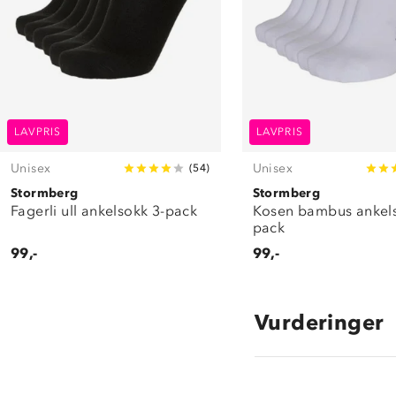
LAVPRIS
LAVPRIS
Unisex
Unisex
(
54
)
Stormberg
Stormberg
Fagerli ull ankelsokk 3-pack
Kosen bambus ankels
pack
99,-
99,-
Vurderinger