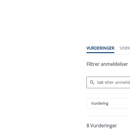
4.1
star
rating
VURDERINGER
SPØ
Filtrer anmeldelser
Search
Reviews
Vurdering
8 Vurderinger