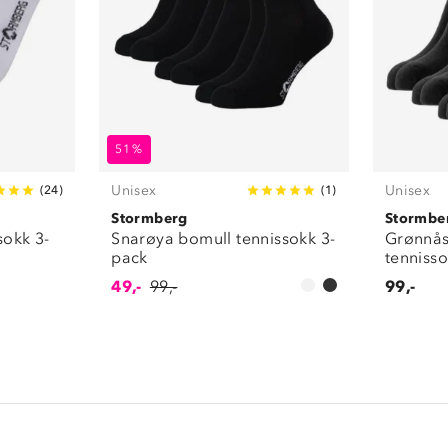
51%
Unisex
Unisex
(
24
)
(
1
)
Stormberg
Stormbe
okk 3-
Snarøya bomull tennissokk 3-
Grønnå
pack
tenniss
49,-
99,-
99,-