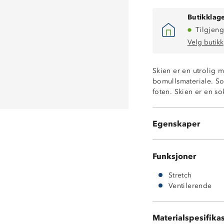
Butikklage
Tilgjeng
Velg butikk
Skien er en utrolig m
bomullsmateriale. So
Supermyk bomul
foten. Skien er en so
Ventilerende
4-veisstretch
3 par sokker i p
Egenskaper
OekoTex Standa
Funksjoner
Stretch
Ventilerende
70 % bomull
28 % polyamid
Materialspesifika
2 % elastan