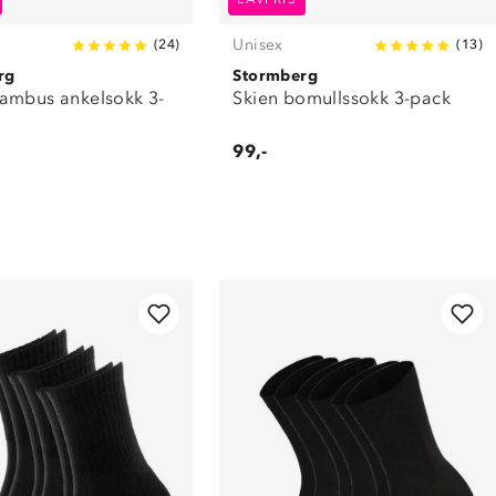
Unisex
(
24
)
(
13
)
rg
Stormberg
ambus ankelsokk 3-
Skien bomullssokk 3-pack
99,-