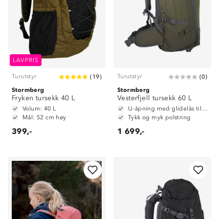
LAVPRIS
Turutstyr
Turutstyr
(
19
)
(
0
)
Stormberg
Stormberg
Fryken tursekk 40 L
Vesterfjell tursekk 60 L
Volum: 40 L
U-åpning med glidelås til hovedrom
Mål: 52 cm høy
Tykk og myk polstring
399,-
1 699,-