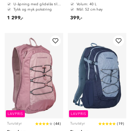
U-åpning med glidelås til hovedrom
Volum: 40 L
Tykk og myk pokstring
Mål: 52 cm høy
1 299,-
399,-
LAVPRIS
LAVPRIS
Turutstyr
Turutstyr
(
44
)
(
19
)