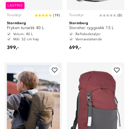
LAVPRIS
Turutstyr
Turutstyr
(
19
)
(
0
)
Stormberg
Stormberg
Fryken tursekk 40 L
Storehei ryggsekk 15 L
Volum: 40 L
Refleksdetaljer
Mål: 52 cm høy
Vannavstøtende
399,-
699,-