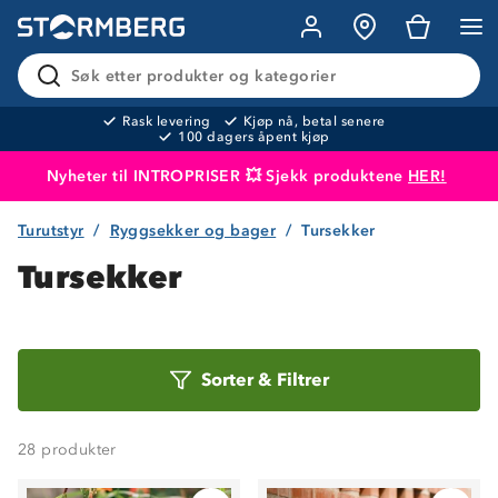
Søk etter produkter og kategorier
Rask levering
Kjøp nå, betal senere
100 dagers åpent kjøp
Nyheter til INTROPRISER 💥 Sjekk produktene
HER!
Turutstyr
Ryggsekker og bager
Tursekker
Produktet er lagt i handlekurven
Til kassen
Tursekker
Sorter
Sorter
&
Filtrer
etter
28
produkter