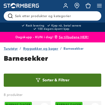
Søk etter produkter og kategorier
Rask levering
Kjøp nå, betal senere
100 dagers åpent kjøp
Dagskupp - KUN i dag! ⏰
Se tilbudene HER!
Turutstyr
Ryggsekker og bager
Barnesekker
Produktet er lagt i handlekurven
Til kassen
Barnesekker
Sorter
Sorter
&
Filtrer
etter
8
produkter
BARNAS DAGER
BARNAS DAGER