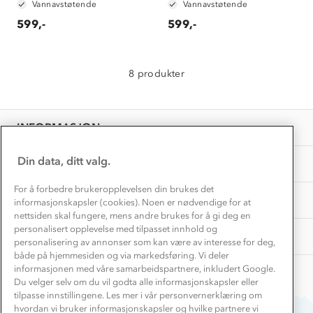
Konkurransevinnere
Vannavstøtende
Vannavstøtende
1% til samfunnet
Gravidklær
599,-
599,-
Kundeklubb
Inkludering
Hvordan velge riktig turtøy?
Norgesferie 🇳🇴
Våre butikker
Materialer
8 produkter
Vask og vedlikehold
Få turinspirasjon og tips her⛰
Bedrift, barnehage og SFO
Personvern
EL-retur
Overnatte utendørs⛺
Presse
Samarbeide med oss?
INFORMASJON
Store størrelser
Storms turtips🐿️
Jobbe hos oss?
Turmat oppskrifter
Din data, ditt valg.
OM OSS
Leirskole 🥾
Beredskap
For å forbedre brukeropplevelsen din brukes det
Barnehageansatt
TIPS OG RÅD
informasjonskapsler (cookies). Noen er nødvendige for at
nettsiden skal fungere, mens andre brukes for å gi deg en
Tips til hyttetur
personalisert opplevelse med tilpasset innhold og
AKTIVITETER
personalisering av annonser som kan være av interesse for deg,
både på hjemmesiden og via markedsføring. Vi deler
informasjonen med våre samarbeidspartnere, inkludert Google.
Du velger selv om du vil godta alle informasjonskapsler eller
tilpasse innstillingene. Les mer i vår personvernerklæring om
hvordan vi bruker informasjonskapsler og hvilke partnere vi