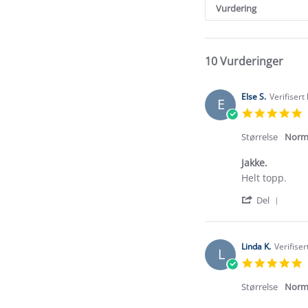
Reviews
Vurdering
10 Vurderinger
Else S.
Verifisert
E
5
s
r
Størrelse
Norm
Jakke.
Review
review
Helt topp.
by
stating
'
Else
Jakke.
Del
Shar
S.
Revi
on
by
5
Else
Jan
Linda K.
Verifise
L
S.
2026
5
on
s
5
r
Størrelse
Norm
Jan
2026