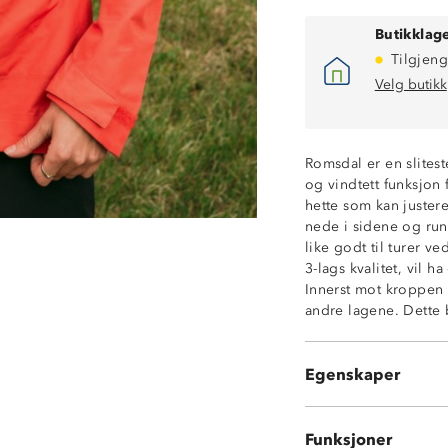
Butikklage
Tilgjeng
Vanntett (12 00
Fukttransportere
Velg butikk
Vindtett
3-lags skallmater
PU-membran
Romsdal er en slitest
Tapede sømmer
og vindtett funksjon 
Glatt innside
hette som kan juster
Vannavstøtende 
nede i sidene og ru
2 glidelåslomme
like godt til turer v
1 innvendig lo
3-lags kvalitet, vil 
Ventileringsgli
Innerst mot kroppen e
Fast hette med j
andre lagene. Dette 
Borrelåsstrammi
Hakebeskytter p
Strikkjustering 
Egenskaper
OekoTex Standa
Funksjoner