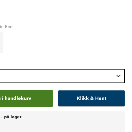
in Red
 i handlekurv
Klikk & Hent
-
på lager