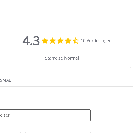
4.3
4.3
10 Vurderinger
star
rating
Størrelse
Normal
RSMÅL