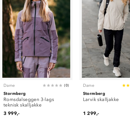
Dame
Dame
(
0
)
Stormberg
Stormberg
Romsdalseggen 3-lags
Larvik skalljakke
teknisk skalljakke
3 999,-
1 299,-