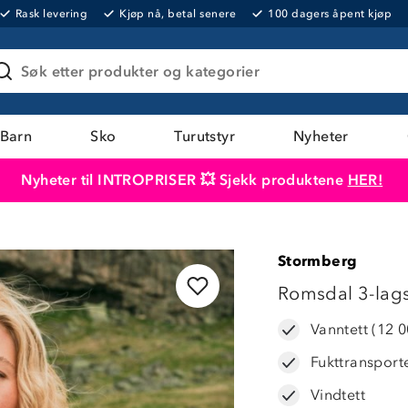
Rask levering
Kjøp nå, betal senere
100 dagers åpent kjøp
Søk etter produkter og kategorier
Barn
Sko
Turutstyr
Nyheter
Nyheter til INTROPRISER 💥 Sjekk produktene
HER!
Produktet er lagt i handlekurven
Til kassen
Stormberg
Romsdal 3-lags 
Vanntett (12 
Fukttransport
Vindtett