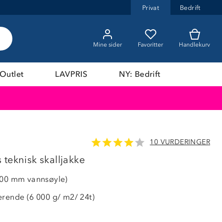
Privat
Bedrift
Mine sider
Favoritter
Handlekurv
Outlet
LAVPRIS
NY: Bedrift
10 VURDERINGER
teknisk skalljakke
000 mm vannsøyle)
erende (6 000 g/ m2/ 24t)