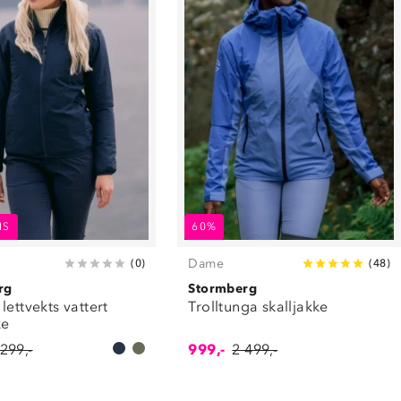
IS
60%
Dame
(
0
)
(
48
)
rg
Stormberg
lettvekts vattert
Trolltunga skalljakke
ke
 299,-
999,-
2 499,-