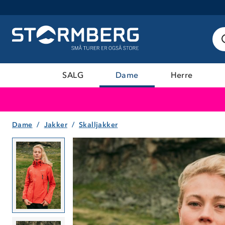
SALG
Dame
Herre
Dame
Jakker
Skalljakker