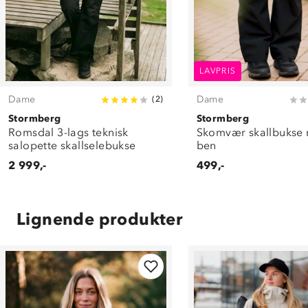
LAVPRIS
Dame
Dame
(
2
)
Stormberg
Stormberg
Romsdal 3-lags teknisk
Skomvær skallbukse 
salopette skallselebukse
ben
2 999,-
499,-
Lignende produkter