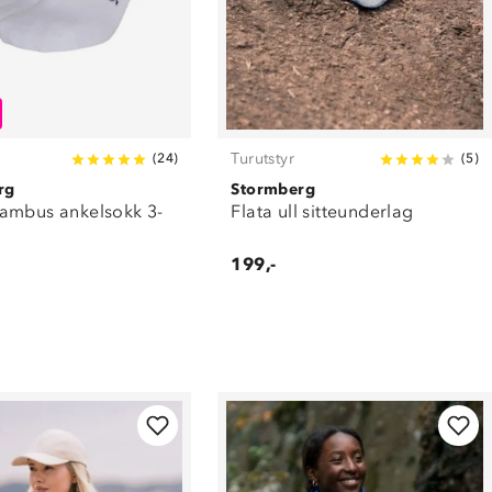
Turutstyr
(
24
)
(
5
)
rg
Stormberg
ambus ankelsokk 3-
Flata ull sitteunderlag
199,-