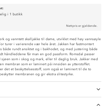
r:
elig i 1 butikk
0 mm vannsøyle)
nde (6 000 g/ m2/ 24t)
Nettpris er gjeldende.
iale
erk og vanntett skalljakke til dame, utviklet med høy vannsøyle
for turer i varierende vær hele året. Jakken har fastmontert
es både rundt ansiktet og i bakhodet, og med justering både
glidelåser
ndt håndleddene får man en god passform. Romsdal passer
r, kompatibelt mot hoftebelter
ed sjøen som i skog og mark, eller til daglig bruk. Jakker med
mme med glidelås og meshfôr
ha en membran som er laminert på innsiden av ytterstoffet.
delåser under ermene
r det et beskyttelsesstoff, som også er laminert til de to
ustering i bakhodet og rundt ansiktet
beskytter membranen og gir ekstra slitestyrke.
ng på ermer
å glidelås
nede i sidene
rd 100