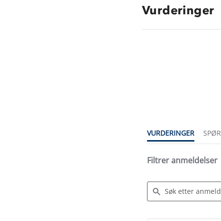
Vurderinger
4.3
star
rating
VURDERINGER
SPØ
Filtrer anmeldelser
Search