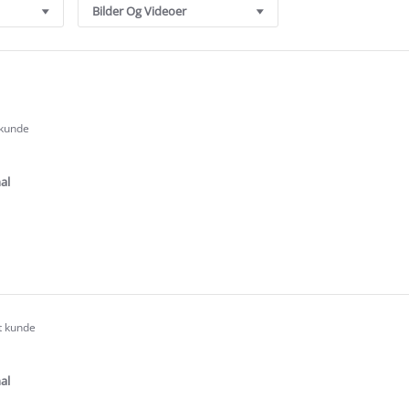
Bilder Og Videoer
 kunde
.0
tar
ating
al
e
ew
rt kunde
.0
tar
ating
al