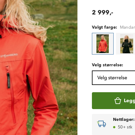
2 999,-
Valgt farge:
Mandar
Velg størrelse:
Velg størrelse
Legg
Nettlager:
50+ stk