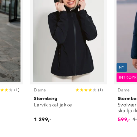
NY
INTROPR
Dame
Dame
(
1
)
(
1
)
Stormberg
Stormbe
Larvik skalljakke
Svolvær 
skalljak
1 299,-
599,-
1