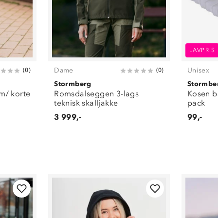
LAVPRIS
Dame
Unisex
(
0
)
(
0
)
Stormberg
Stormbe
m/ korte
Romsdalseggen 3-lags
Kosen b
teknisk skalljakke
pack
3 999,-
99,-