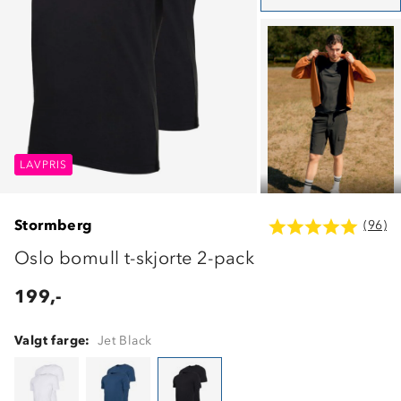
LAVPRIS
LAVPRIS
LAVPRIS
Stormberg
(96)
Oslo bomull t-skjorte 2-pack
199,-
Valgt farge:
Jet Black