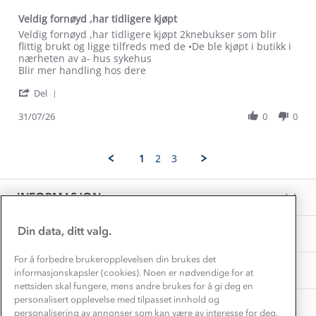
Trelagsprinsippet barn
Kundeservice
Veldig fornøyd ,har tidligere kjøpt
Etisk handel
Alt du trenger til Norgesferien
Review
review
Veldig fornøyd ,har tidligere kjøpt 2knebukser som blir
Kontakt oss
by
stating
flittig brukt og ligge tilfreds med de •De ble kjøpt i butikk i
Dyreetikk
Finn
Veldig
nærheten av a- hus sykehus
Dette trenger du til barnehagen
H.
fornøyd
Blir mer handling hos dere
Konkurransevinnere
1% til samfunnet
on
,har
Gravidklær
'
31
tidligere
Del
Kundeklubb
Share
Jul
kjøpt
Inkludering
Review
Hvordan velge riktig turtøy?
31/07/26
0
0
2026
Norgesferie 🇳🇴
Våre butikker
by
Materialer
Finn
Vask og vedlikehold
H.
Få turinspirasjon og tips her⛰
Bedrift, barnehage og SFO
1
2
3
on
Personvern
EL-retur
31
Overnatte utendørs⛺
Presse
Jul
Samarbeide med oss?
INFORMASJON
2026
Store størrelser
Storms turtips🐿️
Jobbe hos oss?
Turmat oppskrifter
Din data, ditt valg.
OM OSS
Leirskole 🥾
Beredskap
For å forbedre brukeropplevelsen din brukes det
Barnehageansatt
TIPS OG RÅD
informasjonskapsler (cookies). Noen er nødvendige for at
nettsiden skal fungere, mens andre brukes for å gi deg en
Tips til hyttetur
personalisert opplevelse med tilpasset innhold og
AKTIVITETER
personalisering av annonser som kan være av interesse for deg,