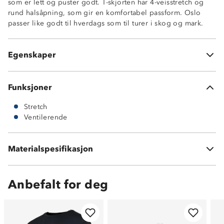
som er lett og puster godt. T-skjorten har 4-veisstretch og
rund halsåpning, som gir en komfortabel passform. Oslo
4-veisstretch
passer like godt til hverdags som til turer i skog og mark.
Ventilerende
Supermyk
Rundt hals
Egenskaper
2 stk t-skjorter i pakken
Funksjoner
Stretch
Ventilerende
95 % bomull
Materialspesifikasjon
5 % elastan jersey
Anbefalt for deg