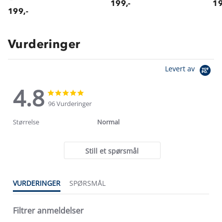
199,-
19
199,-
Vurderinger
Levert av
4.8
4.8
4.8
star
star
96 Vurderinger
rating
rating
Størrelse
Normal
Still et spørsmål
VURDERINGER
SPØRSMÅL
Filtrer anmeldelser