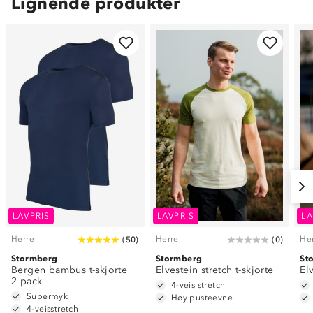
Lignende produkter
LAVPRIS
LAVPRIS
LA
Herre
Herre
He
(
50
)
(
0
)
Stormberg
Stormberg
St
Bergen bambus t-skjorte
Elvestein stretch t-skjorte
El
2-pack
4-veis stretch
Supermyk
Høy pusteevne
4-veisstretch