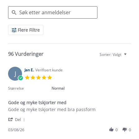
Search
Flere Filtre
Reviews
96 Vurderinger
Sorter:
Valgt
Jan E.
Verifisert kunde
J
5.0
star
rating
Størrelse
Normal
Gode og myke tskjorter med
Review
review
Gode og myke tskjorter med bra passform
by
stating
'
Jan
Gode
Del
Share
E.
og
Review
03/08/26
0
0
on
myke
by
3
tskjorter