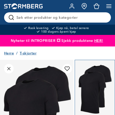
Søk etter produkter og kategorier
Rask levering
Kjøp nå, betal senere
100 dagers åpent kjøp
Nyheter til INTROPRISER 💥 Sjekk produktene
HER!
Herre
T-skjorter
Produktet er lagt i handlekurven
Til kassen