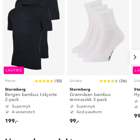
LAVPRIS
LA
Herre
Unisex
Un
(
50
)
(
36
)
Stormberg
Stormberg
St
Bergen bambus t-skjorte
Grønnåsen bambus
Hy
2-pack
tennissokk 3-pack
Supermyk
Supermyk
4-veisstretch
God passform
99
199,-
99,-