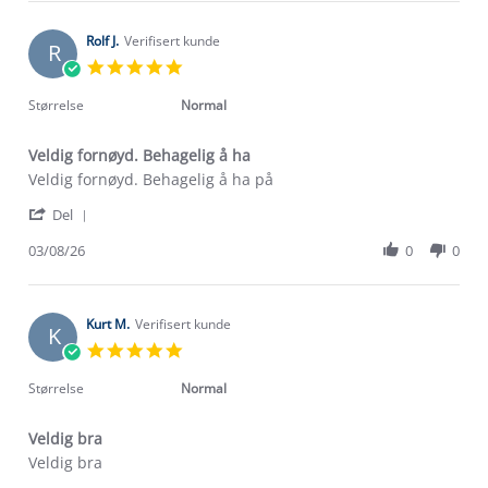
Jan
Aug
med
E.
2026
on
Rolf J.
Verifisert kunde
R
3
5.0
Aug
star
2026
rating
Størrelse
Normal
Veldig fornøyd. Behagelig å ha
Review
review
Veldig fornøyd. Behagelig å ha på
by
stating
'
Rolf
Veldig
Del
Share
J.
fornøyd.
Review
03/08/26
0
0
on
Behagelig
by
3
å
Rolf
Aug
ha
J.
2026
on
Kurt M.
Verifisert kunde
K
3
5.0
Aug
star
2026
rating
Størrelse
Normal
Veldig bra
Review
review
Veldig bra
by
stating