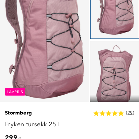
LAVPRIS
LAVPRIS
LAVPRIS
Stormberg
(29)
Fryken tursekk 25 L
299,-