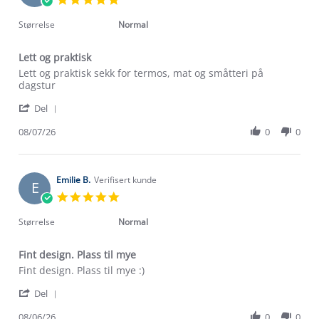
star
rating
Størrelse
Normal
Lett og praktisk
Review
review
Lett og praktisk sekk for termos, mat og småtteri på
by
stating
dagstur
Bjarne
Lett
'
W.
og
Del
Share
on
praktisk
Review
08/07/26
0
0
8
by
Jul
Bjarne
2026
W.
on
Emilie B.
Verifisert kunde
E
8
5.0
Jul
star
2026
rating
Størrelse
Normal
Fint design. Plass til mye
Review
review
Fint design. Plass til mye :)
by
stating
'
Emilie
Fint
Del
Share
B.
design.
Review
08/06/26
0
0
on
Plass