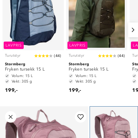
LAVPRIS
LAVPRIS
LA
Turutstyr
Turutstyr
Tur
(
44
)
(
44
)
Stormberg
Stormberg
St
Fryken tursekk 15 L
Fryken tursekk 15 L
Fr
Volum: 15 L
Volum: 15 L
Vekt: 305 g
Vekt: 305 g
199,-
199,-
19