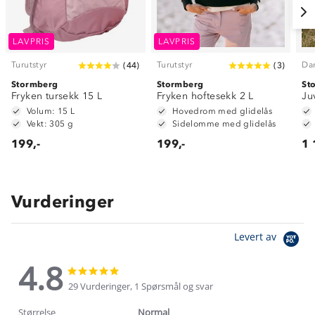
LAVPRIS
LAVPRIS
Turutstyr
Turutstyr
Da
(
44
)
(
3
)
Stormberg
Stormberg
St
Fryken tursekk 15 L
Fryken hoftesekk 2 L
Ju
Volum: 15 L
Hovedrom med glidelås
Vekt: 305 g
Sidelomme med glidelås
199,-
199,-
1 
Vurderinger
Levert av
4.8
4.8
4.8
star
star
29 Vurderinger, 1 Spørsmål og svar
rating
rating
Størrelse
Normal