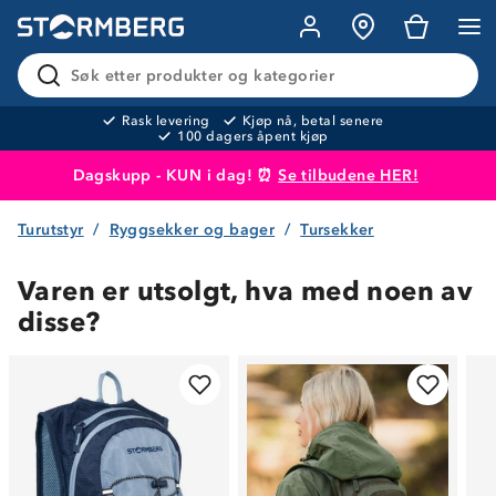
Søk etter produkter og kategorier
Rask levering
Kjøp nå, betal senere
100 dagers åpent kjøp
Dagskupp - KUN i dag! ⏰
Se tilbudene HER!
Turutstyr
Ryggsekker og bager
Tursekker
Produktet er lagt i handlekurven
Til kassen
Varen er utsolgt, hva med noen av
disse?