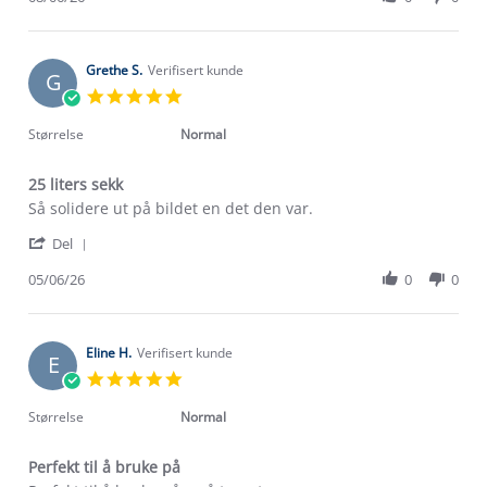
by
8
til
Emilie
Jun
mye
B.
2026
on
Grethe S.
Verifisert kunde
G
8
5.0
Jun
star
2026
rating
Størrelse
Normal
25 liters sekk
Review
review
Så solidere ut på bildet en det den var.
by
stating
'
Grethe
25
Del
Share
S.
liters
Review
05/06/26
0
0
on
sekk
by
5
Grethe
Jun
S.
2026
on
Eline H.
Verifisert kunde
E
5
5.0
Jun
star
2026
rating
Størrelse
Normal
Perfekt til å bruke på