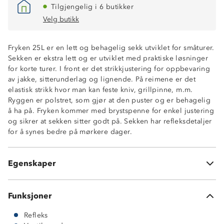
Tilgjengelig i 6 butikker
Velg butikk
Fryken 25L er en lett og behagelig sekk utviklet for småturer.
Volum: 25 L
Sekken er ekstra lett og er utviklet med praktiske løsninger
Vekt: 360 g
for korte turer. I front er det strikkjustering for oppbevaring
Mål: 48 cm høy
av jakke, sitterunderlag og lignende. På reimene er det
Vektkapasitet: 9-10 kg
elastisk strikk hvor man kan feste kniv, grillpinne, m.m.
Hovedrom med åpen lomme i ryggen
Ryggen er polstret, som gjør at den puster og er behagelig
Topplomme med glidelås
å ha på. Fryken kommer med brystspenne for enkel justering
Strikkfester i front
og sikrer at sekken sitter godt på. Sekken har refleksdetaljer
Meshlomme på siden
for å synes bedre på mørkere dager.
Knagghempe
Brystklips
Justerbare armreimer
Egenskaper
Refleks
Funksjoner
Refleks