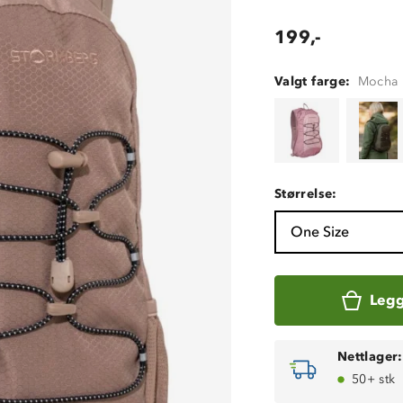
199,-
Valgt farge:
Mocha 
Størrelse:
One Size
Legg
Nettlager:
50+ stk