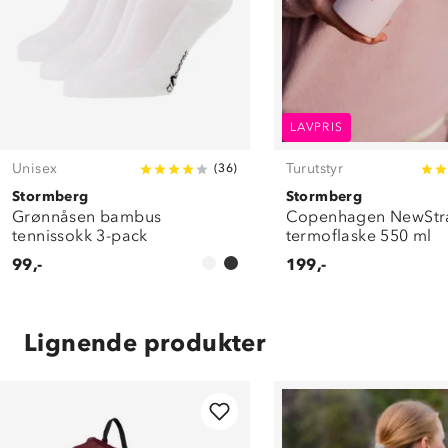
LAVPRIS
Unisex
Turutstyr
(
36
)
Stormberg
Stormberg
Grønnåsen bambus
Copenhagen NewSt
tennissokk 3-pack
termoflaske 550 ml
99,-
199,-
Lignende produkter