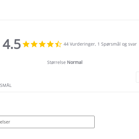
4.5
4.5
44 Vurderinger, 1 Spørsmål og svar
star
rating
Størrelse
Normal
RSMÅL