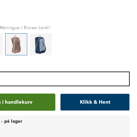
Meringue / Brown Lentil
 i handlekurv
Klikk & Hent
-
på lager