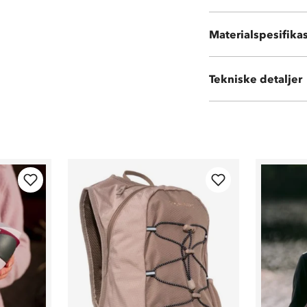
Materialspesifika
100 % polyester
Tekniske detaljer
Volum:
15 L