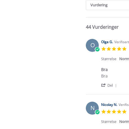
Reviews
Vurdering
44 Vurderinger
Olga G.
Verifiser
O
5
s
r
Størrelse
Norm
Bra
Review
review
Bra
by
stating
'
Olga
Bra
Del
Shar
G.
Revi
on
by
28
Olga
Jul
Nicolay N.
Verifi
N
G.
2026
5
on
s
28
r
Størrelse
Norm
Jul
2026