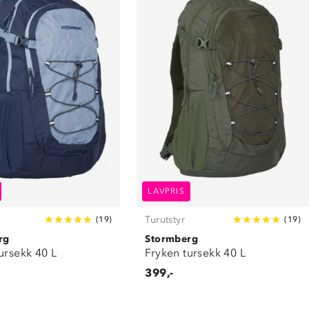
LAVPRIS
Turutstyr
(
19
)
(
19
)
rg
Stormberg
ursekk 40 L
Fryken tursekk 40 L
399,-