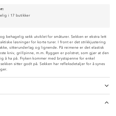
r:
elig i 17 butikker
 og behagelig sekk utviklet for småturer. Sekken er ekstra lett
y
ktiske løsninger for korte turer. I front er det strikkjustering
-8 kg
kke, sitterunderlag og lignende. På reimene er det elastisk
åpen lomme i ryggen
este kniv, grillpinne, m.m. Ryggen er polstret, som gjør at den
 glidelås
lig å ha på. Fryken kommer med brystspenne for enkel
nt
t sekken sitter godt på. Sekken har refleksdetaljer for å synes
siden
ger.
eimer