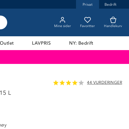
Privat
Bedrift
Mine sider
Favoritter
Handlekurv
Outlet
LAVPRIS
NY: Bedrift
44 VURDERINGER
LAVPRIS
 15 L
høy