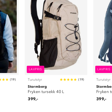
LAVPRIS
LAVPRIS
Turutstyr
Turutstyr
(
19
)
(
19
)
Stormberg
Stormbe
Fryken tursekk 40 L
Fryken t
399,-
399,-