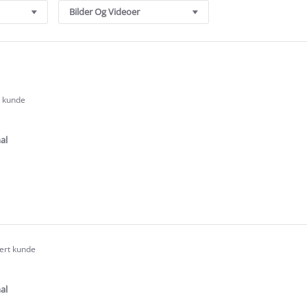
Bilder Og Videoer
t kunde
.0
tar
ating
al
e
ew
sert kunde
.0
tar
ating
al