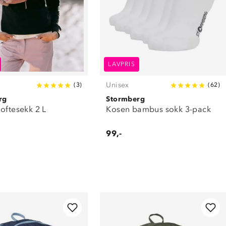
LAVPRIS
Unisex
(
3
)
(
62
)
rg
Stormberg
oftesekk 2 L
Kosen bambus sokk 3-pack
99,-