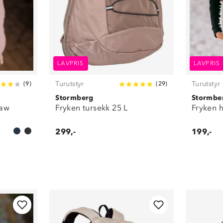
LAVPRIS
LAVPRIS
Turutstyr
Turutstyr
(
9
)
(
29
)
Stormberg
Stormbe
raw
Fryken tursekk 25 L
Fryken h
299,-
199,-