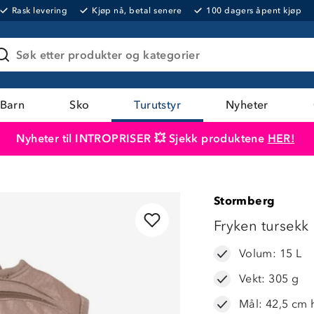
Rask levering
Kjøp nå, betal senere
100 dagers åpent kjøp
Søk etter produkter og kategorier
Barn
Sko
Turutstyr
Nyheter
Nyheter til INTROPRISER 💥 Sjekk produktene
HER!
Produktet er lagt i handlekurven
Til kassen
Stormberg
LAVPRIS
Fryken tursekk
Volum: 15 L
Vekt: 305 g
Mål: 42,5 cm 