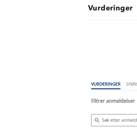
Vurderinger
4.5
star
rating
VURDERINGER
SPØ
Filtrer anmeldelser
Search