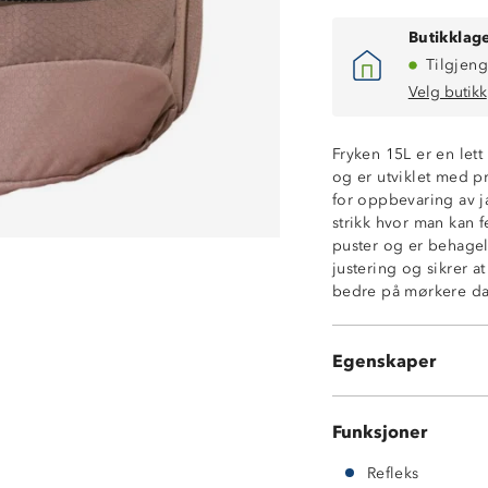
Butikklage
Tilgjeng
Velg butikk
Volum: 15 L
Vekt: 305 g
Fryken 15L er en lett
Mål: 42,5 cm hø
og er utviklet med pra
Vektkapasitet: 7
for oppbevaring av ja
Hovedrom med 
strikk hvor man kan f
Topplomme med
puster og er behage
Strikkfester i fro
justering og sikrer a
Meshlomme på 
bedre på mørkere da
Knagghempe
Brystklips
Justerbare armr
Egenskaper
Refleks
Funksjoner
Refleks