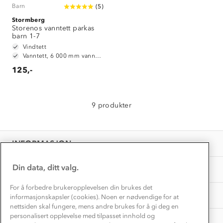
Klima og miljø
Trelagsprinsippet barn
Barn
(
5
)
Kundeservice
Stormberg
Etisk handel
Alt du trenger til Norgesferien
Storenos vanntett parkas
Kontakt oss
barn 1-7
Dyreetikk
Dette trenger du til barnehagen
Vindtett
Konkurransevinnere
Vanntett, 6 000 mm vannsøyle
1% til samfunnet
Gravidklær
125,-
Kundeklubb
Inkludering
Hvordan velge riktig turtøy?
Norgesferie 🇳🇴
Våre butikker
Materialer
9 produkter
Vask og vedlikehold
Få turinspirasjon og tips her⛰
Bedrift, barnehage og SFO
Personvern
EL-retur
Overnatte utendørs⛺
Presse
Samarbeide med oss?
INFORMASJON
Store størrelser
Storms turtips🐿️
Jobbe hos oss?
Turmat oppskrifter
Din data, ditt valg.
OM OSS
Leirskole 🥾
Beredskap
For å forbedre brukeropplevelsen din brukes det
Barnehageansatt
TIPS OG RÅD
informasjonskapsler (cookies). Noen er nødvendige for at
nettsiden skal fungere, mens andre brukes for å gi deg en
Tips til hyttetur
personalisert opplevelse med tilpasset innhold og
AKTIVITETER