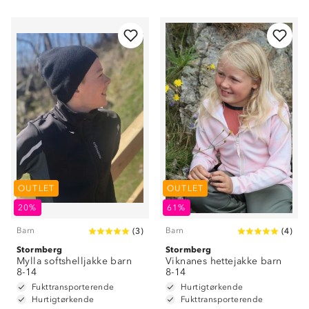
OUTLET
OUTLET
20%
61%
Barn
Barn
(
3
)
(
4
)
Stormberg
Stormberg
Mylla softshelljakke barn
Viknanes hettejakke barn
8-14
8-14
Fukttransporterende
Hurtigtørkende
Hurtigtørkende
Fukttransporterende