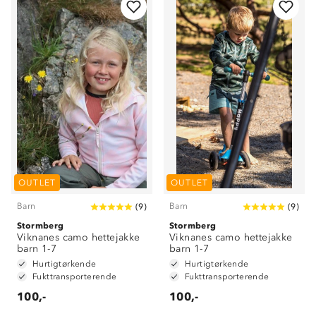
OUTLET
OUTLET
Barn
Barn
(
9
)
(
9
)
Stormberg
Stormberg
Viknanes camo hettejakke
Viknanes camo hettejakke
barn 1-7
barn 1-7
Hurtigtørkende
Hurtigtørkende
Fukttransporterende
Fukttransporterende
100,-
100,-