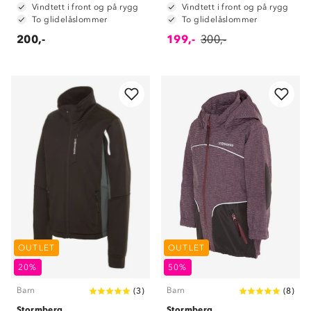
Vindtett i front og på rygg
Vindtett i front og på rygg
To glidelåslommer
To glidelåslommer
200,-
199,-
300,-
OUTLET
OUTLET
20%
50%
Barn
Barn
(
3
)
(
8
)
Stormberg
Stormberg