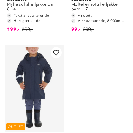
Mylla softshelljakke barn
Moltehei softshelljakke
8-14
barn 1-7
Fukttransporterende
Vindtett
Hurtigtørkende
Vannavstøtende, 8 000mm vannsøyle
199,-
250,-
99,-
200,-
Om Stormberg
Verdigrunnlag
OUTLET