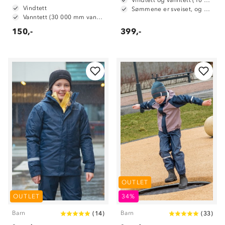
Vindtett og vanntett (10 000 mm vannsøyle)
Vindtett
Sømmene er sveiset, og dermed vanntette
Vanntett (30 000 mm vannsøyle)
150,-
399,-
OUTLET
OUTLET
34%
Barn
Barn
(
14
)
(
33
)