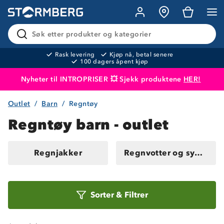
Søk etter produkter og kategorier
Rask levering
Kjøp nå, betal senere
100 dagers åpent kjøp
Nyheter til INTROPRISER 💥 Sjekk produktene
HER!
Outlet
Barn
Regntøy
Produktet er lagt i handlekurven
Til kassen
Regntøy barn - outlet
Regnjakker
Regnvotter og sydvest
Sorter
Sorter
&
Filtrer
etter