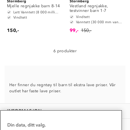
Stormberg
Stormberg
Om Stormberg
Mjelle regnjakke barn 8-14
Vestland regnjakke,
testvinner barn 1-7
Lett Vanntett (8 000 millimeter vannsøyle)
Verdigrunnlag
Vindtett
Vindtett
Vanntett (30 000 mm vannsøyle)
Klima og miljø
150,-
99,-
150,-
Trelagsprinsippet barn
Kundeservice
Etisk handel
Alt du trenger til Norgesferien
Kontakt oss
Dyreetikk
6 produkter
Dette trenger du til barnehagen
Konkurransevinnere
1% til samfunnet
Gravidklær
Kundeklubb
Inkludering
Hvordan velge riktig turtøy?
Norgesferie 🇳🇴
Våre butikker
Her finner du regntøy til barn til ekstra lave priser. Vår
Materialer
Vask og vedlikehold
outlet har faste lave priser.
Få turinspirasjon og tips her⛰
Bedrift, barnehage og SFO
Personvern
EL-retur
Overnatte utendørs⛺
Presse
Samarbeide med oss?
INFORMASJON
Store størrelser
Storms turtips🐿️
Jobbe hos oss?
Turmat oppskrifter
Din data, ditt valg.
OM OSS
Leirskole 🥾