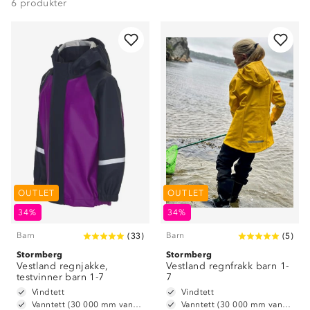
6
produkter
OUTLET
OUTLET
34%
34%
Barn
Barn
(
33
)
(
5
)
Stormberg
Stormberg
Vestland regnjakke,
Vestland regnfrakk barn 1-
testvinner barn 1-7
7
Vindtett
Vindtett
Vanntett (30 000 mm vannsøyle)
Vanntett (30 000 mm vannsøyle)