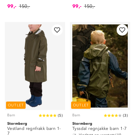
99,-
150,-
99,-
150,-
OUTLET
OUTLET
Barn
Barn
(
5
)
(
3
)
Stormberg
Stormberg
Vestland regnfrakk barn 1-
Tyssdal regnjakke barn 1-7
7