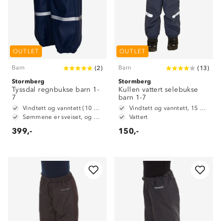
OUTLET
OUTLET
Barn
Barn
(
2
)
(
13
)
Stormberg
Stormberg
Tyssdal regnbukse barn 1-
Kullen vattert selebukse
7
barn 1-7
Vindtett og vanntett (10 000 mm vannsøyle)
Vindtett og vanntett, 15 000 mm vannsøyle
Sømmene er sveiset, og dermed vanntette
Vattert
399,-
150,-