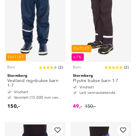
OUTLET
OUTLET
67%
Barn
Barn
(
2
)
(
2
)
Stormberg
Stormberg
Vestland regnbukse barn
Plystre bukse barn 1-7
1-7
Vindtett
Vindtett
Lett vannavstøtende
Vanntett (15 000 mm vannsøyle)
150,-
49,-
150,-