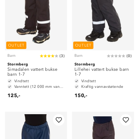
OUTLET
OUTLET
Barn
Barn
(
3
)
(
0
)
Stormberg
Stormberg
Simadalen vattert bukse
Lillehei vattert bukse barn
barn 1-7
1-7
Vindtett
Vindtett
Vanntett (12 000 mm vannsøyle)
Kraftig vannavstøtende
125,-
150,-