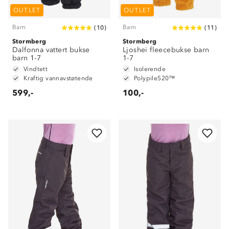
OUTLET
OUTLET
Barn
Barn
(
10
)
(
11
)
Stormberg
Stormberg
Dalfonna vattert bukse
Ljoshei fleecebukse barn
barn 1-7
1-7
Vindtett
Isolerende
Kraftig vannavstøtende
Polypile520™
599,-
100,-