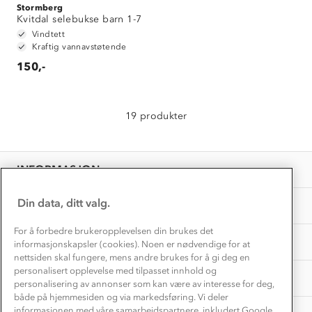
Alt du trenger til Norgesferien
Stormberg
Kontakt oss
Kvitdal selebukse barn 1-7
Dyreetikk
Dette trenger du til barnehagen
Vindtett
Konkurransevinnere
Kraftig vannavstøtende
1% til samfunnet
Gravidklær
150,-
Kundeklubb
Inkludering
Hvordan velge riktig turtøy?
Norgesferie 🇳🇴
Våre butikker
Materialer
19 produkter
Vask og vedlikehold
Få turinspirasjon og tips her⛰
Bedrift, barnehage og SFO
Personvern
EL-retur
Overnatte utendørs⛺
Presse
Samarbeide med oss?
INFORMASJON
Store størrelser
Storms turtips🐿️
Jobbe hos oss?
Turmat oppskrifter
Din data, ditt valg.
OM OSS
Leirskole 🥾
Beredskap
For å forbedre brukeropplevelsen din brukes det
Barnehageansatt
TIPS OG RÅD
informasjonskapsler (cookies). Noen er nødvendige for at
nettsiden skal fungere, mens andre brukes for å gi deg en
Tips til hyttetur
personalisert opplevelse med tilpasset innhold og
AKTIVITETER
personalisering av annonser som kan være av interesse for deg,
både på hjemmesiden og via markedsføring. Vi deler
informasjonen med våre samarbeidspartnere, inkludert Google.