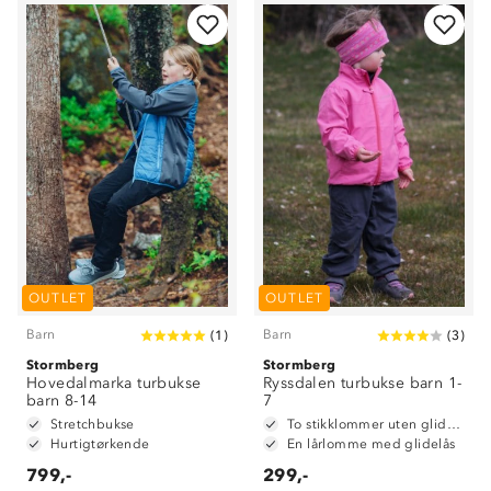
OUTLET
OUTLET
Barn
Barn
(
1
)
(
3
)
Stormberg
Stormberg
Hovedalmarka turbukse
Ryssdalen turbukse barn 1-
barn 8-14
7
Stretchbukse
To stikklommer uten glidelås.
Hurtigtørkende
En lårlomme med glidelås
799,-
299,-