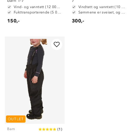
barn 1-7
7
Vind- og vanntett (12 000 mm vannsøyle)
Vindtett og vanntett (10 000 mm vannsøyle)
Fukttransporterende (5 000 g/m2/24t)
Sømmene er sveiset, og dermed vanntette
150,-
300,-
Om Stormberg
Verdigrunnlag
OUTLET
Klima og miljø
Trelagsprinsippet barn
Kundeservice
Barn
(
1
)
Etisk handel