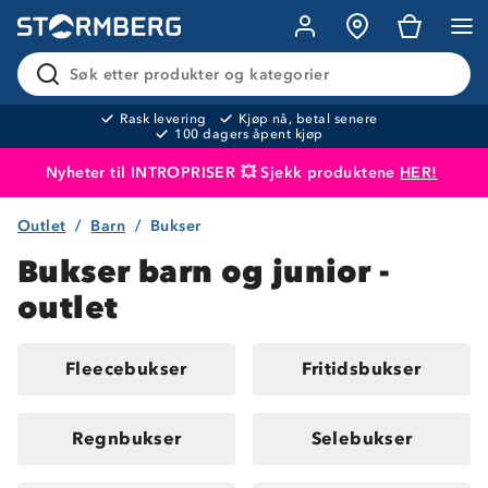
Søk etter produkter og kategorier
Rask levering
Kjøp nå, betal senere
100 dagers åpent kjøp
Nyheter til INTROPRISER 💥 Sjekk produktene
HER!
Outlet
Barn
Bukser
Produktet er lagt i handlekurven
Til kassen
Bukser barn og junior -
outlet
Fleecebukser
Fritidsbukser
Regnbukser
Selebukser