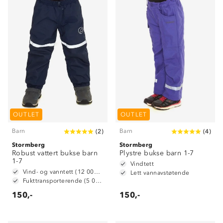
OUTLET
OUTLET
Barn
Barn
(
2
)
(
4
)
Stormberg
Stormberg
Robust vattert bukse barn
Plystre bukse barn 1-7
1-7
Vindtett
Vind- og vanntett (12 000 mm vannsøyle)
Lett vannavstøtende
Fukttransporterende (5 000 g/m2/24t)
150,-
150,-