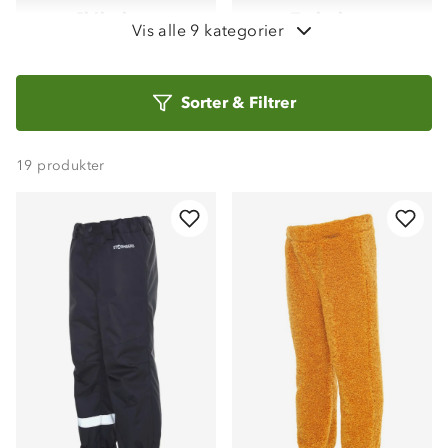
Skibukser
Turbukser
Vis alle 9 kategorier
Vinterbukser
Overtrekksbukser
Sorter
Sorter
&
Filtrer
etter
Skallbukser
19
produkter