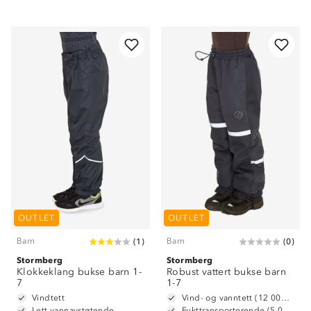
OUTLET
OUTLET
Barn
Barn
(
1
)
(
0
)
Stormberg
Stormberg
Klokkeklang bukse barn 1-
Robust vattert bukse barn
7
1-7
Vindtett
Vind- og vanntett (12 000 mm vannsøyle)
Lett vannavstøtende
Fukttransporterende (5 000 g/m2/24t)