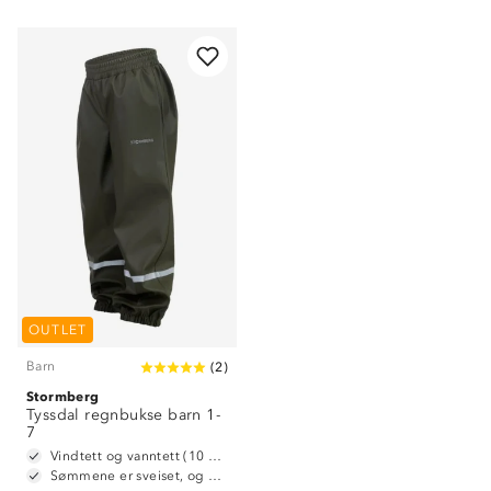
Om Stormberg
Verdigrunnlag
OUTLET
Klima og miljø
Trelagsprinsippet barn
Barn
(
2
)
Kundeservice
Stormberg
Etisk handel
Alt du trenger til Norgesferien
Tyssdal regnbukse barn 1-
Kontakt oss
7
Dyreetikk
Dette trenger du til barnehagen
Vindtett og vanntett (10 000 mm vannsøyle)
Konkurransevinnere
Sømmene er sveiset, og dermed vanntette
1% til samfunnet