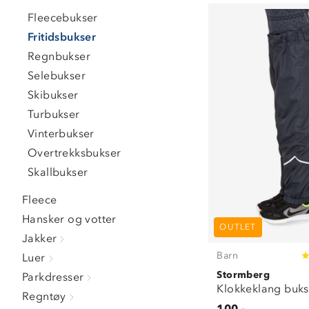
Fleecebukser
Fritidsbukser
Regnbukser
Selebukser
Skibukser
Turbukser
Vinterbukser
Overtrekksbukser
Skallbukser
Fleece
Hansker og votter
OUTLET
Jakker
Barn
Luer
Stormberg
Parkdresser
Klokkeklang buks
Regntøy
100,-