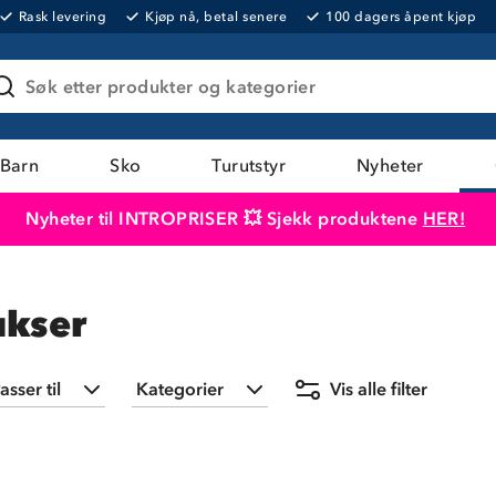
Rask levering
Kjøp nå, betal senere
100 dagers åpent kjøp
Søk etter produkter og kategorier
Barn
Sko
Turutstyr
Nyheter
Nyheter til INTROPRISER 💥 Sjekk produktene
HER!
Produktet er lagt i handlekurven
Til kassen
ukser
asser til
Kategorier
Vis alle filter
Barn
(
1
)
Bukser
(
1
)