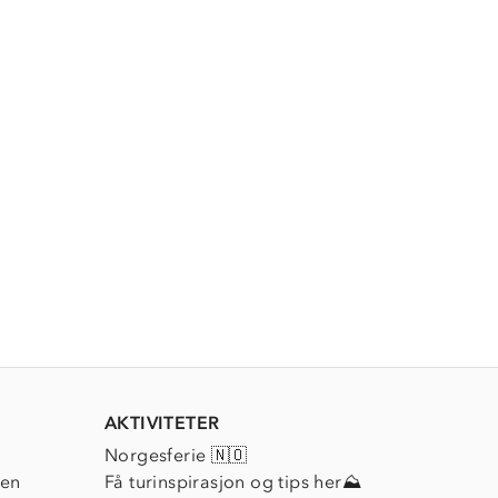
AKTIVITETER
Norgesferie 🇳🇴
ien
Få turinspirasjon og tips her⛰