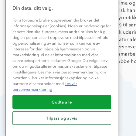
Konkurransevinnere
Klima og
Din data, ditt valg.
Kundeklubb
Etisk han
Våre butikker
Dyreetik
For å forbedre brukeropplevelsen din brukes det
Bedrift, barnehage og SFO
1% til s
informasjonskapsler (cookies). Noen er nødvendige for
Presse
Inkluder
at nettsiden skal fungere, mens andre brukes for å gi
deg en personalisert opplevelse med tilpasset innhold
Material
og personalisering av annonser som kan være av
Personve
interesse for deg, både på hjemmesiden og via
Samarbe
markedsføring. Vi deler informasjonen med våre
samarbeidspartnere, inkludert Google. Du velger selv
Jobbe ho
om du vil godta alle informasjonskapsler eller tilpasse
innstillingene. Les mer i vår personvernerklæring om
hvordan vi bruker informasjonskapsler og hvilke
partnere vi samarbeider med.
Les vår
personvernserklæring
Godta alle
Tilpass og avvis