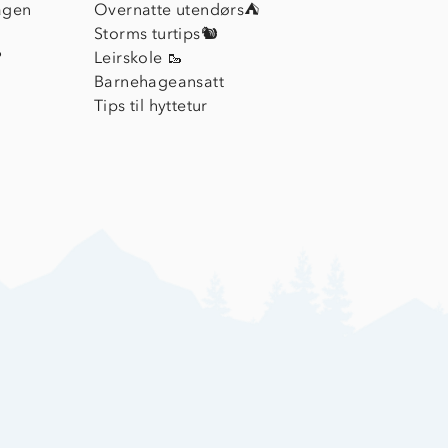
agen
Overnatte utendørs⛺
Storms turtips🐿️
?
Leirskole 🥾
Barnehageansatt
Tips til hyttetur