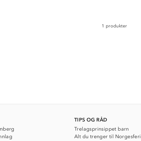
1 produkter
TIPS OG RÅD
mberg
Trelagsprinsippet barn
nnlag
Alt du trenger til Norgesfer