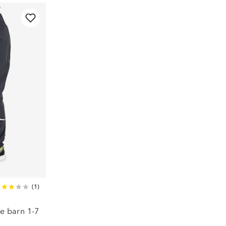
(
1
)
e barn 1-7