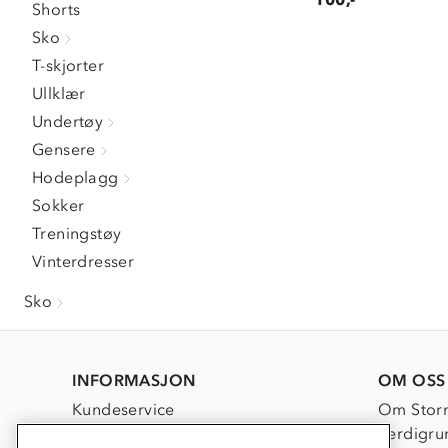
Shorts
Sko
T-skjorter
Ullklær
Undertøy
Gensere
Hodeplagg
Sokker
Treningstøy
Vinterdresser
Sko
INFORMASJON
OM OSS
Kundeservice
Om Stor
Kontakt oss
Verdigru