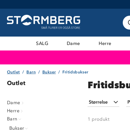
SALG
Dame
Herre
Outlet
Barn
Bukser
Fritidsbukser
Fritidsb
Outlet
Størrelse
P
Dame
Herre
98
(
1
)
Barn
1
produkt
Bukser