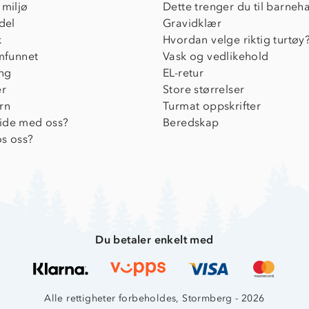
 miljø
Dette trenger du til barneh
del
Gravidklær
k
Hvordan velge riktig turtøy
amfunnet
Vask og vedlikehold
ing
EL-retur
er
Store størrelser
rn
Turmat oppskrifter
ide med oss?
Beredskap
s oss?
Du betaler enkelt med
Alle rettigheter forbeholdes, Stormberg - 2026