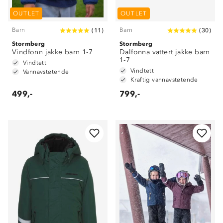
OUTLET
OUTLET
Barn
Barn
(
11
)
(
30
)
Stormberg
Stormberg
Vindfonn jakke barn 1-7
Dalfonna vattert jakke barn
1-7
Vindtett
Vindtett
Vannavstøtende
Kraftig vannavstøtende
499,-
799,-