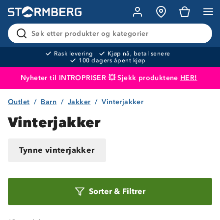
Søk etter produkter og kategorier
Rask levering
Kjøp nå, betal senere
100 dagers åpent kjøp
Nyheter til INTROPRISER 💥 Sjekk produktene
HER!
Outlet
Barn
Jakker
Vinterjakker
Produktet er lagt i handlekurven
Til kassen
Vinterjakker
Tynne vinterjakker
Sorter
Sorter
&
Filtrer
etter