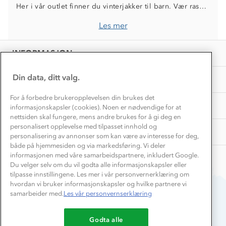
Norgesferie 🇳🇴
Våre butikker
Her i vår outlet finner du vinterjakker til barn. Vær rask det er få størrelser igjen og prisen varer så lenge lageret rekker
Materialer
Vask og vedlikehold
Få turinspirasjon og tips her⛰
Bedrift, barnehage og SFO
Les mer
Personvern
EL-retur
Overnatte utendørs⛺
Presse
Samarbeide med oss?
INFORMASJON
Store størrelser
Storms turtips🐿️
Jobbe hos oss?
Turmat oppskrifter
Din data, ditt valg.
OM OSS
Leirskole 🥾
Beredskap
For å forbedre brukeropplevelsen din brukes det
Barnehageansatt
TIPS OG RÅD
informasjonskapsler (cookies). Noen er nødvendige for at
nettsiden skal fungere, mens andre brukes for å gi deg en
Tips til hyttetur
personalisert opplevelse med tilpasset innhold og
AKTIVITETER
personalisering av annonser som kan være av interesse for deg,
både på hjemmesiden og via markedsføring. Vi deler
informasjonen med våre samarbeidspartnere, inkludert Google.
Du velger selv om du vil godta alle informasjonskapsler eller
tilpasse innstillingene. Les mer i vår personvernerklæring om
hvordan vi bruker informasjonskapsler og hvilke partnere vi
samarbeider med.
Les vår personvernserklæring
Du betaler enkelt med
Godta alle