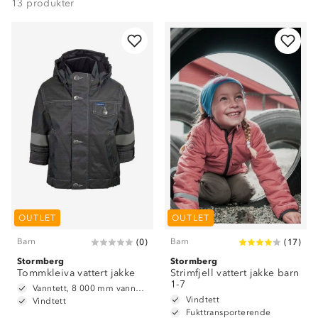
13
produkter
OUTLET
OUTLET
Barn
Barn
(
0
)
(
17
)
Stormberg
Stormberg
Tommkleiva vattert jakke
Strimfjell vattert jakke barn
1-7
Vanntett, 8 000 mm vannsøyle
Vindtett
Vindtett
Fukttransporterende