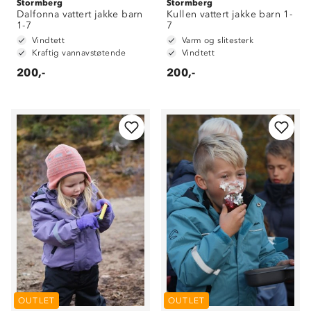
Stormberg
Stormberg
Dalfonna vattert jakke barn
Kullen vattert jakke barn 1-
1-7
7
Vindtett
Varm og slitesterk
Kraftig vannavstøtende
Vindtett
200,-
200,-
OUTLET
OUTLET