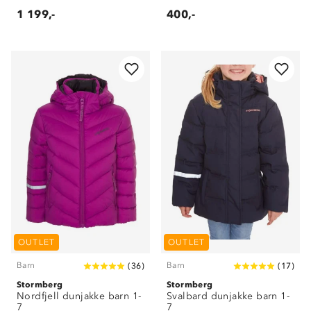
1 199,-
400,-
OUTLET
OUTLET
Barn
Barn
(
36
)
(
17
)
Stormberg
Stormberg
Nordfjell dunjakke barn 1-
Svalbard dunjakke barn 1-
7
7