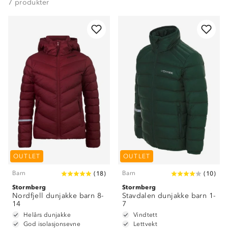
7
produkter
OUTLET
OUTLET
Barn
Barn
(
18
)
(
10
)
Stormberg
Stormberg
Nordfjell dunjakke barn 8-
Stavdalen dunjakke barn 1-
14
7
Helårs dunjakke
Vindtett
God isolasjonsevne
Lettvekt