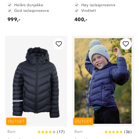
Helårs dunjakke
Høy isolasjonsevne
God isolasjonsevne
Vindtett
999,-
400,-
OUTLET
OUTLET
Barn
Barn
(
17
)
(
36
)