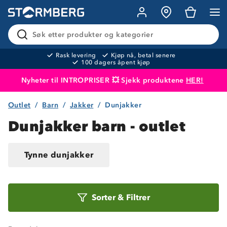
Søk etter produkter og kategorier
Rask levering
Kjøp nå, betal senere
100 dagers åpent kjøp
Nyheter til INTROPRISER 💥 Sjekk produktene
HER!
Outlet
Barn
Jakker
Dunjakker
Produktet er lagt i handlekurven
Til kassen
Dunjakker barn - outlet
Tynne dunjakker
Sorter
Sorter
&
Filtrer
etter