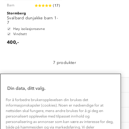
Klima og miljø
Trelagsprinsippet barn
Barn
(
17
)
Kundeservice
Stormberg
Etisk handel
Alt du trenger til Norgesferien
Svalbard dunjakke barn 1-
Kontakt oss
7
Dyreetikk
Dette trenger du til barnehagen
Høy isolasjonsevne
Konkurransevinnere
Vindtett
1% til samfunnet
Gravidklær
400,-
Kundeklubb
Inkludering
Hvordan velge riktig turtøy?
Norgesferie 🇳🇴
Våre butikker
Materialer
7 produkter
Vask og vedlikehold
Få turinspirasjon og tips her⛰
Bedrift, barnehage og SFO
Personvern
EL-retur
Overnatte utendørs⛺
Presse
Samarbeide med oss?
INFORMASJON
Store størrelser
Din data, ditt valg.
Storms turtips🐿️
Jobbe hos oss?
Turmat oppskrifter
OM OSS
For å forbedre brukeropplevelsen din brukes det
Leirskole 🥾
informasjonskapsler (cookies). Noen er nødvendige for at
Beredskap
nettsiden skal fungere, mens andre brukes for å gi deg en
Barnehageansatt
TIPS OG RÅD
personalisert opplevelse med tilpasset innhold og
personalisering av annonser som kan være av interesse for deg,
Tips til hyttetur
både på hjemmesiden og via markedsføring. Vi deler