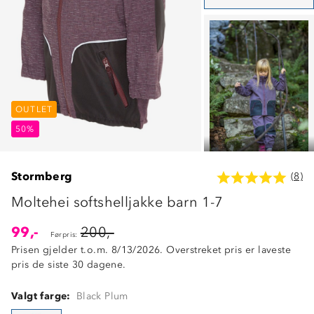
OUTLET
OUTLET
OUTLET
50%
50%
50%
Stormberg
(8)
Moltehei softshelljakke barn 1-7
99,-
200,-
Førpris:
Prisen gjelder t.o.m. 8/13/2026. Overstreket pris er laveste
pris de siste 30 dagene.
Valgt farge:
Black Plum