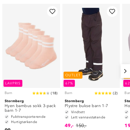
OUTLET
O
LAVPRIS
67%
6
Barn
Barn
Ba
(
18
)
(
2
)
Stormberg
Stormberg
St
Hyen bambus sokk 3-pack
Plystre bukse barn 1-7
Ho
barn 1-7
Vindtett
Fukttransporterende
Lett vannavstøtende
Hurtigtørkende
49,-
150,-
19