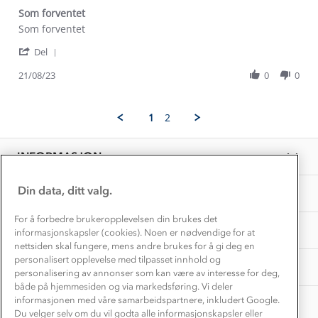
Kontakt oss
Dyreetikk
Som forventet
Dette trenger du til barnehagen
Review
review
Som forventet
Konkurransevinnere
1% til samfunnet
by
stating
Gravidklær
'
Lise
Som
Del
Kundeklubb
Share
K.
forventet
Inkludering
Review
Hvordan velge riktig turtøy?
21/08/23
0
0
on
Norgesferie 🇳🇴
Våre butikker
by
21
Materialer
Lise
Aug
Vask og vedlikehold
K.
Få turinspirasjon og tips her⛰
2023
Bedrift, barnehage og SFO
1
2
on
Personvern
EL-retur
21
Overnatte utendørs⛺
Presse
Aug
Samarbeide med oss?
INFORMASJON
2023
Store størrelser
Storms turtips🐿️
Jobbe hos oss?
Turmat oppskrifter
Din data, ditt valg.
OM OSS
Leirskole 🥾
Beredskap
For å forbedre brukeropplevelsen din brukes det
Barnehageansatt
TIPS OG RÅD
informasjonskapsler (cookies). Noen er nødvendige for at
nettsiden skal fungere, mens andre brukes for å gi deg en
Tips til hyttetur
personalisert opplevelse med tilpasset innhold og
AKTIVITETER
personalisering av annonser som kan være av interesse for deg,
både på hjemmesiden og via markedsføring. Vi deler
informasjonen med våre samarbeidspartnere, inkludert Google.
Du velger selv om du vil godta alle informasjonskapsler eller