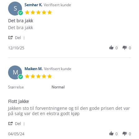
2026
on
Semhar K.
Verifisert kunde
S
6
5.0
Jan
star
Det bra jakk
2026
rating
Review
review
Det bra jakk
by
stating
'
Semhar
Det
Del
Share
K.
bra
Review
12/10/25
0
0
on
jakk
by
12
Semhar
Oct
K.
2025
on
Maiken M.
Verifisert kunde
M
12
5.0
Oct
star
2025
rating
Størrelse
Normal
Flott jakke
Review
review
Jakken sto til forventningene og til den gode prisen det var
by
stating
på salg var det en ekstra godt kjøp
Maiken
Flott
'
M.
jakke
Del
Share
on
Review
04/05/24
0
0
4
by