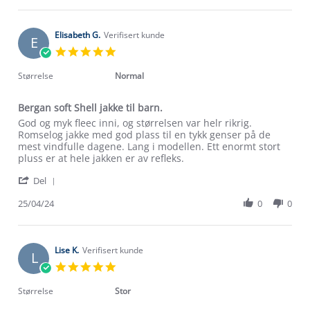
May
Maiken
2024
M.
on
Elisabeth G.
Verifisert kunde
E
4
5.0
May
star
2024
rating
Størrelse
Normal
Bergan soft Shell jakke til barn.
Review
review
God og myk fleec inni, og størrelsen var helr rikrig.
by
stating
Romselog jakke med god plass til en tykk genser på de
Elisabeth
Bergan
mest vindfulle dagene. Lang i modellen. Ett enormt stort
G.
soft
pluss er at hele jakken er av refleks.
on
Shell
'
25
jakke
Del
Share
Apr
til
Review
25/04/24
0
0
2024
barn.
Om Stormberg
by
Elisabeth
Verdigrunnlag
G.
on
Lise K.
Verifisert kunde
L
25
Klima og miljø
5.0
Trelagsprinsippet barn
Apr
star
Kundeservice
2024
rating
Størrelse
Stor
Etisk handel
Alt du trenger til Norgesferien