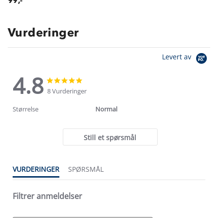
99,-
Vurderinger
Levert av
4.8
4.8
4.8
star
star
8 Vurderinger
rating
rating
Størrelse
Normal
Still et spørsmål
VURDERINGER
SPØRSMÅL
Filtrer anmeldelser