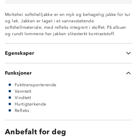
Vindtett
Vannavstøtende, 8 000mm vannsøyle
Moltehei softshelljakke er en myk og behagelig jakke for tur
Fukttransporterende
og lek. Jakken er laget i et vannavstøtende
To glidelåslommer
softshellmateriale, med refleks integrert i stoffet. På albuer
Refleksdetaljer
og rundt lommene har jakken slitesterkt kontraststoff.
Strikk nederst i ermene
Avtakbar hette
Trikotfôr (100% polyester)
Egenskaper
Ytterstoff: 100% polyester
Funksjoner
Fukttransporterende
Vanntett
Vindtett
Hurtigtørkende
Refleks
Anbefalt for deg