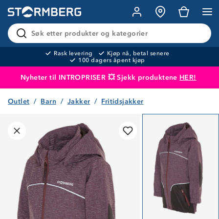
Søk etter produkter og kategorier
Rask levering
Kjøp nå, betal senere
100 dagers åpent kjøp
Nyheter til INTROPRISER 💥 Sjekk produktene
HER!
Outlet
Barn
Jakker
Fritidsjakker
Produktet er lagt i handlekurven
Til kassen