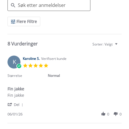
Search
Flere Filtre
Reviews
8 Vurderinger
Sorter:
Valgt
Karoline S.
Verifisert kunde
K
5.0
star
rating
Størrelse
Normal
Fin jakke
Review
review
Fin jakke
by
stating
'
Karoline
Fin
Del
Share
S.
jakke
Review
06/01/26
0
0
on
by
6
Karoline
Jan
S.