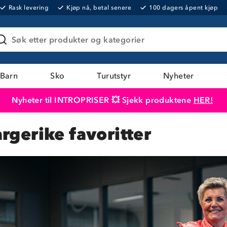
Rask levering
Kjøp nå, betal senere
100 dagers åpent kjøp
Søk etter produkter og kategorier
Barn
Sko
Turutstyr
Nyheter
Nyheter til INTROPRISER 💥 Sjekk produktene
HER!
Produktet er lagt i handlekurven
Til kassen
argerike favoritter