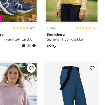
Dame
(
24
)
(
9
)
rg
Stormberg
nn vanntett tursko
Sprinter hybridjakke
699,-