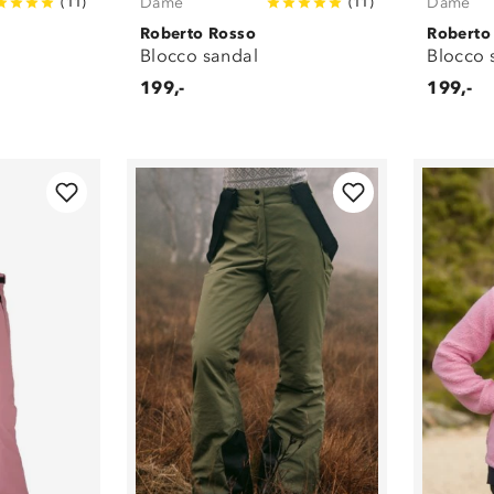
Dame
Dame
(
11
)
(
11
)
Roberto Rosso
Roberto
Blocco sandal
Blocco 
199,-
199,-