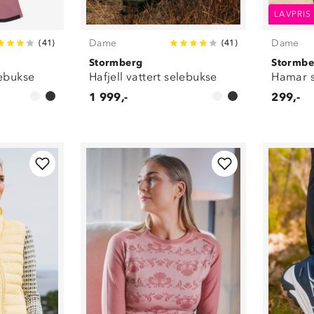
LAVPRIS
Dame
Dame
(
41
)
(
41
)
Stormberg
Stormbe
lebukse
Hafjell vattert selebukse
Hamar s
1 999,-
299,-