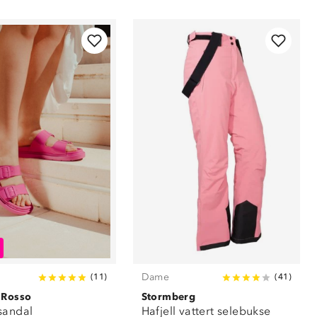
Dame
(
11
)
(
41
)
 Rosso
Stormberg
sandal
Hafjell vattert selebukse