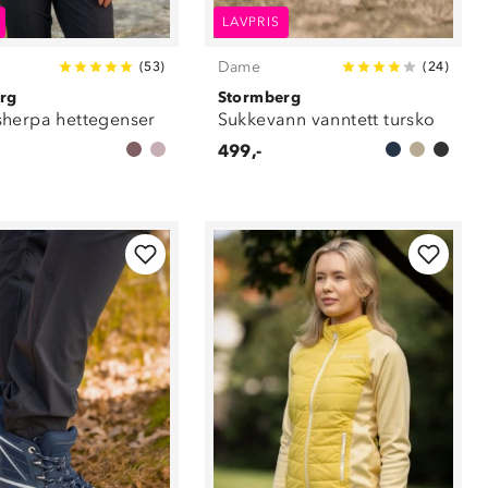
LAVPRIS
Dame
(
53
)
(
24
)
rg
Stormberg
herpa hettegenser
Sukkevann vanntett tursko
499,-