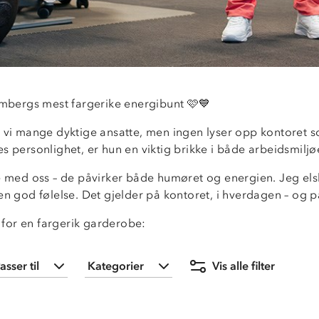
rmbergs mest fargerike energibunt 🩷💙
vi mange dyktige ansatte, men ingen lyser opp kontoret 
 personlighet, er hun en viktig brikke i både arbeidsmiljø
e med oss – de påvirker både humøret og energien. Jeg els
 god følelse. Det gjelder på kontoret, i hverdagen – og på
r for en fargerik garderobe:
asser til
Kategorier
Vis alle filter
Dame
(
41
)
Bukser
(
10
)