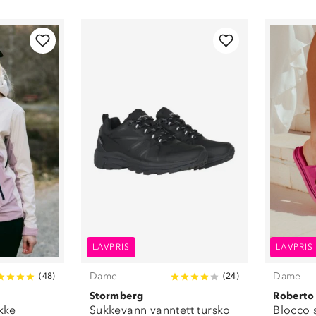
Dame
(
12
)
Fjell- og
turstøvler
(
4
)
Fritidssko
(
2
)
Gensere
(
5
)
Jakker
(
7
)
Sandaler
(
5
)
Shorts
(
1
)
Sko
(
16
)
Sneakers
(
2
)
Tursko
(
9
)
Undertøy
(
3
)
LAVPRIS
LAVPRIS
Dame
Dame
(
48
)
(
24
)
Stormberg
Roberto
akke
Sukkevann vanntett tursko
Blocco 