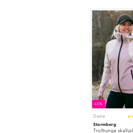
37
(
8
)
38
(
16
)
39
(
14
)
40
(
10
)
41
(
8
)
XS
(
15
)
S
(
22
)
M
(
21
)
L
(
14
)
XL
(
9
)
XXL
(
7
)
3XL
(
6
)
4XL
(
1
)
5XL
(
1
)
60%
Dame
Stormberg
Trolltunga skallj