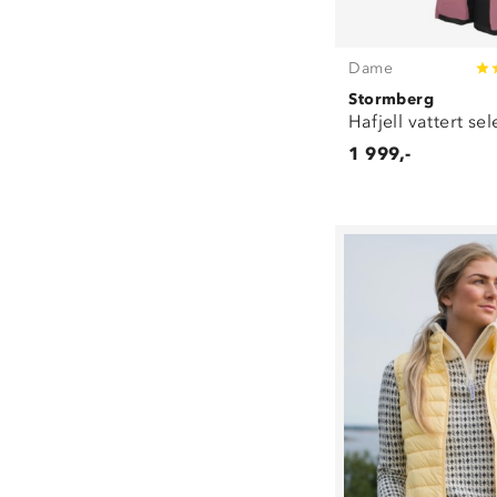
Dame
Stormberg
Hafjell vattert se
1 999,-