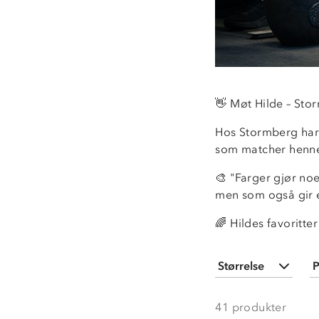
👋 Møt Hilde – Sto
Hos Stormberg har 
som matcher hennes
🎨 "Farger gjør no
men som også gir en
🌈 Hildes favoritte
Størrelse
P
36
(
8
)
41
produkter