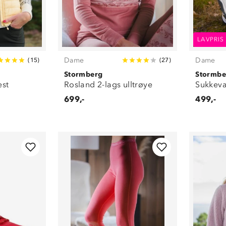
LAVPRIS
Dame
Dame
(
15
)
(
27
)
Stormberg
Stormbe
est
Rosland 2-lags ulltrøye
Sukkeva
699,-
499,-