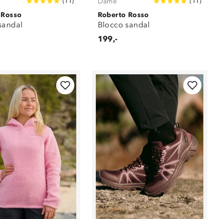
Dame
(
11
)
(
11
)
 Rosso
Roberto Rosso
sandal
Blocco sandal
199,-