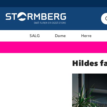
SALG
Dame
Herre
Hildes f