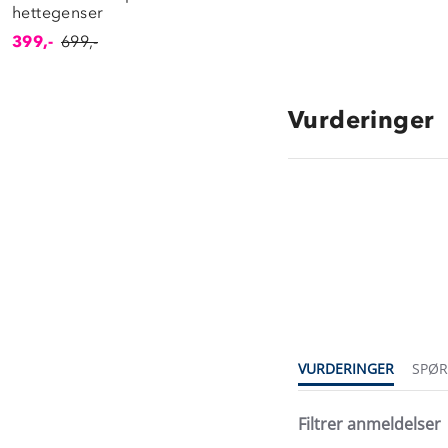
hettegenser
399,-
699,-
Vurderinger
4.6
star
rating
VURDERINGER
SPØ
Filtrer anmeldelser