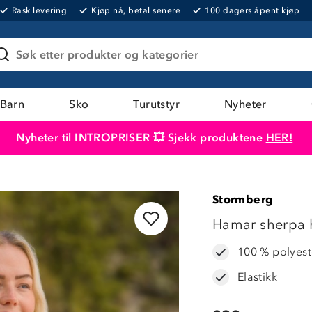
Rask levering
Kjøp nå, betal senere
100 dagers åpent kjøp
Søk etter produkter og kategorier
Barn
Sko
Turutstyr
Nyheter
Nyheter til INTROPRISER 💥 Sjekk produktene
HER!
Produktet er lagt i handlekurven
Til kassen
Stormberg
LAVPRIS
Hamar sherpa 
100 % polyest
Elastikk