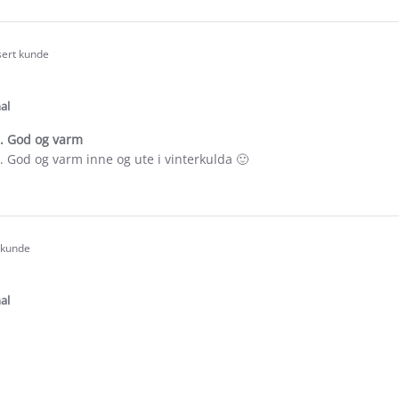
e
review
ew
stating
Deilig
sert kunde
og
lun
.0
hettegense
tar
ating
al
d. God og varm
. God og varm inne og ute i vinterkulda 🙂
e
ew
ari
t kunde
.0
tar
ating
al
e