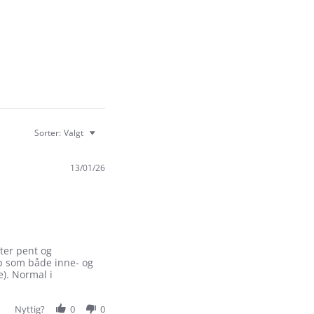
Sorter:
Valgt
13/01/26
tter pent og
pp som både inne- og
e). Normal i
Nyttig?
0
0