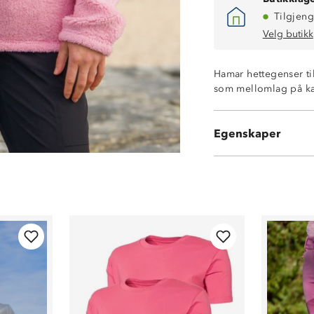
Tilgjeng
Velg butikk
Hamar hettegenser ti
som mellomlag på kal
100 % polyester
Egenskaper
Elastikk