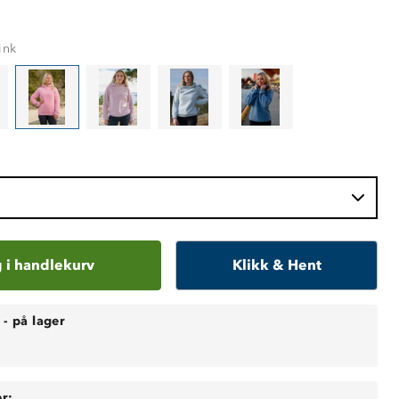
ink
 i handlekurv
Klikk & Hent
-
på lager
r: