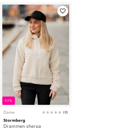
43%
Dame
(
0
)
Stormberg
Drammen sherpa