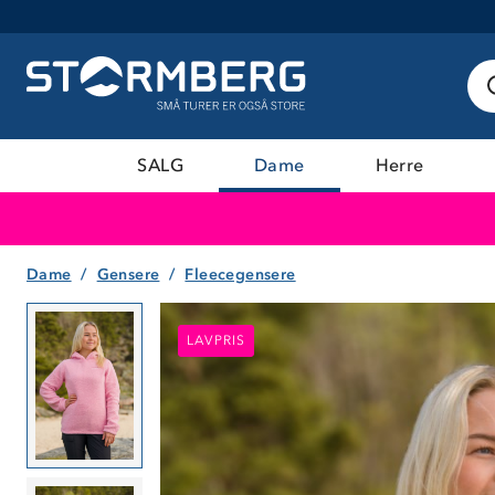
SALG
Dame
Herre
Dame
Gensere
Fleecegensere
LAVPRIS
LAVPRIS