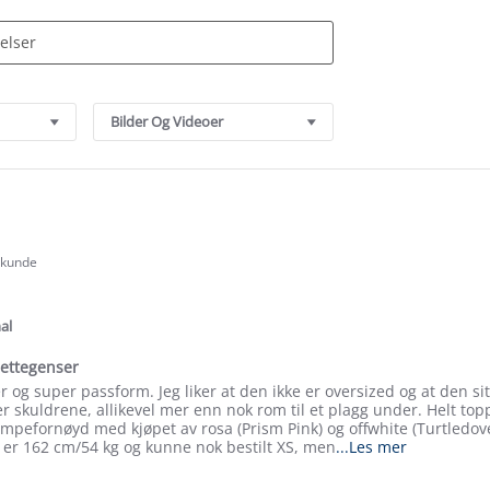
Bilder Og Videoer
t kunde
.0
tar
ating
al
hettegenser
r og super passform. Jeg liker at den ikke er oversized og at den si
er skuldrene, allikevel mer enn nok rom til et plagg under. Helt to
mpefornøyd med kjøpet av rosa (Prism Pink) og offwhite (Turtledov
Read
g er 162 cm/54 kg og kunne nok bestilt XS, men
...Les mer
more
about