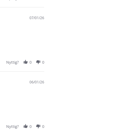
07/01/26
r
Nyttig?
0
0
06/01/26
Nyttig?
0
0