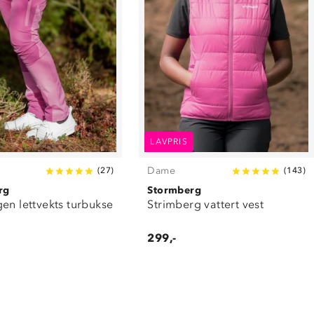
LAVPRIS
Dame
(
27
)
(
143
)
rg
Stormberg
en lettvekts turbukse
Strimberg vattert vest
299,-