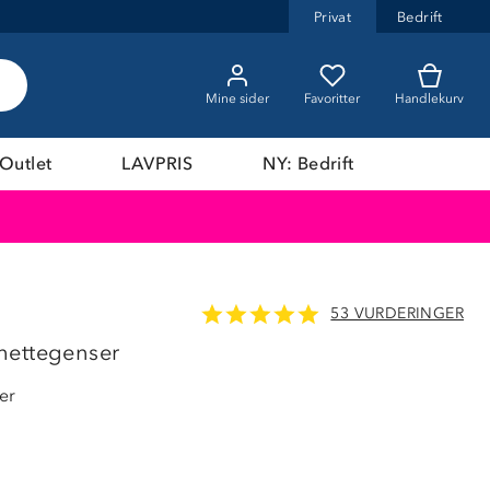
Privat
Bedrift
Mine sider
Favoritter
Handlekurv
Outlet
LAVPRIS
NY: Bedrift
53 VURDERINGER
LAVPRIS
hettegenser
er