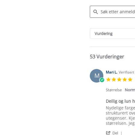
Search
Reviews
Vurdering
53 Vurderinger
Mari L.
Verifiser
M
5
s
r
Størrelse
Norm
Deilig og lun 
Review
review
Nydelige farge
by
stating
strukturert ov
Mari
Deilig
utegenser. Kje
L.
og
størrelsen. Je
on
lun
'
13
hettegenser
Del