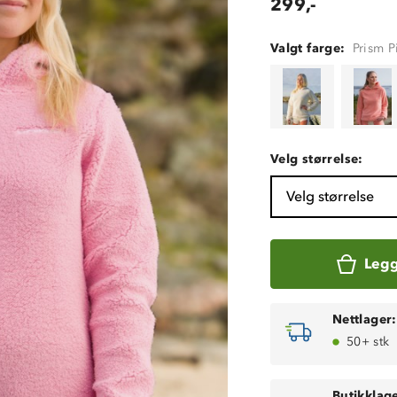
299,-
Valgt farge:
Prism P
Velg størrelse:
Velg størrelse
Legg
Nettlager:
50+ stk
Butikklage