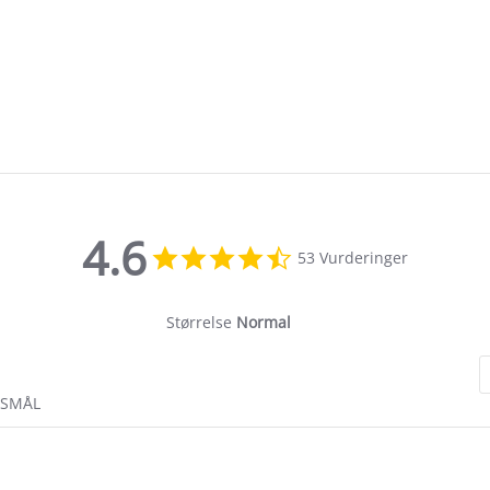
4.6
4.6
53 Vurderinger
star
rating
Størrelse
Normal
RSMÅL