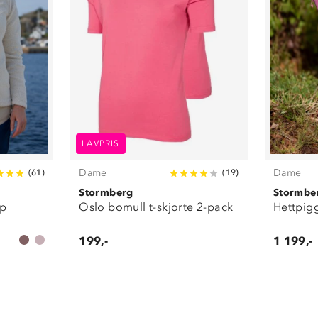
LAVPRIS
Dame
Dame
(
61
)
(
19
)
Stormberg
Stormbe
ip
Oslo bomull t-skjorte 2-pack
Hettpigg
199,-
1 199,-