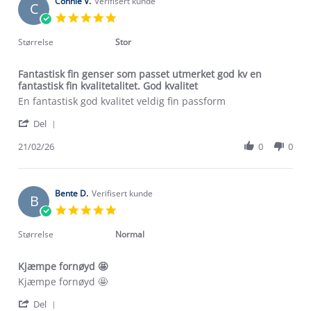
Connie V.
Verifisert kunde
C
5.0
star
rating
Størrelse
Stor
Fantastisk fin genser som passet utmerket god kv en
fantastisk fin kvalitetalitet. God kvalitet
Review
review
En fantastisk god kvalitet veldig fin passform
by
stating
'
Connie
Fantastisk
Del
Share
V.
fin
Review
21/02/26
0
0
on
genser
by
21
som
Connie
Feb
passet
V.
2026
utmerket
on
Bente D.
Verifisert kunde
god
B
21
kv
5.0
Feb
en
star
2026
fantastisk
rating
Størrelse
Normal
fin
kvalitetalitet.
God
Kjæmpe fornøyd 🤩
kvalitet
Review
review
Kjæmpe fornøyd 🤩
by
stating
'
Bente
Kjæmpe
Del