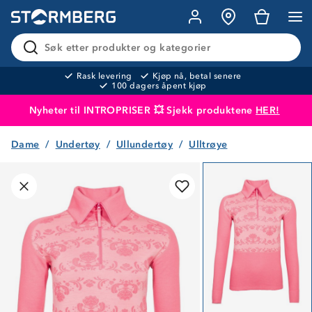
Søk etter produkter og kategorier
Rask levering
Kjøp nå, betal senere
100 dagers åpent kjøp
Nyheter til INTROPRISER 💥 Sjekk produktene
HER!
Dame
Undertøy
Ullundertøy
Ulltrøye
Produktet er lagt i handlekurven
Til kassen