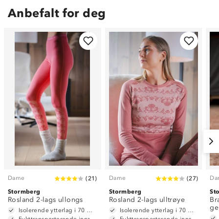
Anbefalt for deg
Dame
Dame
Da
(
21
)
(
27
)
Stormberg
Stormberg
St
Rosland 2-lags ullongs
Rosland 2-lags ulltrøye
Br
ge
Isolerende ytterlag i 70 % ull + 30 % polyester
Isolerende ytterlag i 70 % ull + 30 % polyester
Fukttransporterende innside, 100% polyester
Fukttransporterende innside, 100% polyester