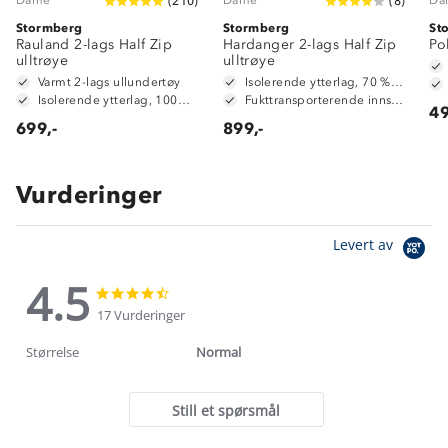
(
210
)
(
8
)
Stormberg
Stormberg
St
Rauland 2-lags Half Zip
Hardanger 2-lags Half Zip
Po
ulltrøye
ulltrøye
Varmt 2-lags ullundertøy
Isolerende ytterlag, 70 % ull og 30 % polyester
Isolerende ytterlag, 100% merinoull
Fukttransporterende innside, 100 % polyester
49
699,-
899,-
Vurderinger
Levert av
4.5
4.5
4.5
star
star
17 Vurderinger
rating
rating
Størrelse
Normal
Still et spørsmål