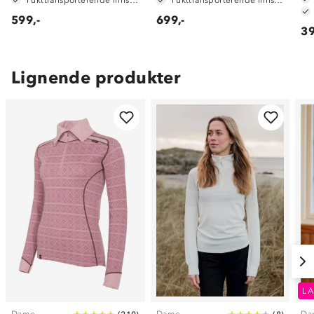
599,-
699,-
39
Lignende produkter
LA
Dame
Dame
Da