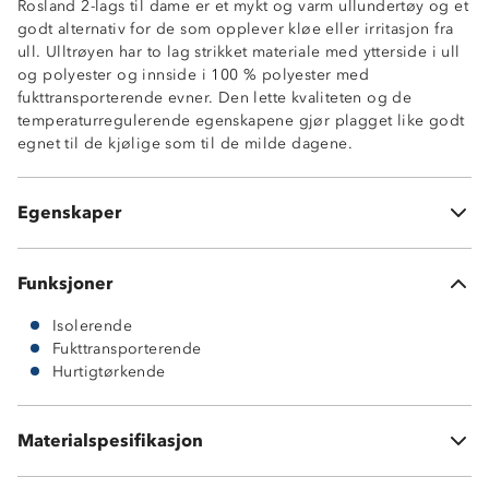
Rosland 2-lags til dame er et mykt og varm ullundertøy og et
godt alternativ for de som opplever kløe eller irritasjon fra
ull. Ulltrøyen har to lag strikket materiale med ytterside i ull
og polyester og innside i 100 % polyester med
fukttransporterende evner. Den lette kvaliteten og de
Isolerende ytterlag i 70 % ull + 30 % polyester
temperaturregulerende egenskapene gjør plagget like godt
Fukttransporterende innside, 100% polyester
egnet til de kjølige som til de milde dagene.
Varmt 2-lags ullundertøy
Hurtigtørkende
Undertøy med kløfri innside
Egenskaper
ØkoTex® sertifisert
Funksjoner
Isolerende
Fukttransporterende
Hurtigtørkende
Ytterside i 70 % merinoull og 30 % polyester og innside
Materialspesifikasjon
i 100 % fukttransporterende polyester