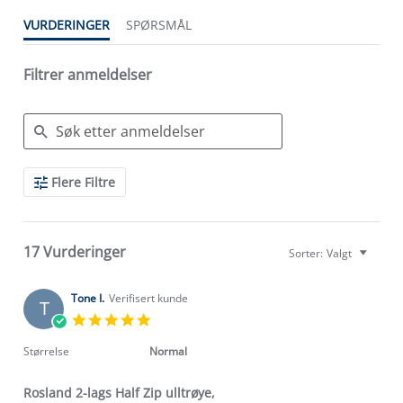
VURDERINGER
SPØRSMÅL
Filtrer anmeldelser
Search
Flere Filtre
Reviews
17 Vurderinger
Sorter:
Valgt
Tone I.
Verifisert kunde
T
5.0
star
rating
Størrelse
Normal
Rosland 2-lags Half Zip ulltrøye,