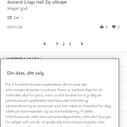
Dyreetikk
Rosland 2-lags Half Zip ulltrøye
Dette trenger du til barnehagen
Review
review
Meget god
Konkurransevinnere
1% til samfunnet
by
stating
Gravidklær
'
Ingeborg
Rosland
Del
Kundeklubb
Share
B.
2-
Inkludering
Review
Hvordan velge riktig turtøy?
06/01/26
0
0
on
lags
Norgesferie 🇳🇴
Våre butikker
by
6
Half
Materialer
Ingeborg
Jan
Zip
Vask og vedlikehold
B.
Få turinspirasjon og tips her⛰
2026
ulltrøye
Bedrift, barnehage og SFO
1
2
3
on
Personvern
EL-retur
6
Overnatte utendørs⛺
Presse
Jan
Samarbeide med oss?
INFORMASJON
2026
Store størrelser
Storms turtips🐿️
Jobbe hos oss?
Turmat oppskrifter
Din data, ditt valg.
OM OSS
Leirskole 🥾
Beredskap
For å forbedre brukeropplevelsen din brukes det
Barnehageansatt
TIPS OG RÅD
informasjonskapsler (cookies). Noen er nødvendige for at
nettsiden skal fungere, mens andre brukes for å gi deg en
Tips til hyttetur
personalisert opplevelse med tilpasset innhold og
AKTIVITETER
personalisering av annonser som kan være av interesse for deg,
både på hjemmesiden og via markedsføring. Vi deler
informasjonen med våre samarbeidspartnere, inkludert Google.
Du velger selv om du vil godta alle informasjonskapsler eller