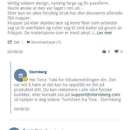
Review
review
Veldig vakkert design, nydelig farge og fin passform.
by
stating
Skulle ønske at den var laget i ren ull, -
Tone
Rosland
Etter kun en ukes forsiktig bruk har den dessverre allerede
I.
2-
fått nupper.
on
lags
Klupper på klær skyldes løse og korte fiber som arbeider
2
Half
seg ut til overflaten og ruller seg til små baller på grunn av
Aug
Zip
Read
friksjon. De materialene som er mest akryl, l
...Les mer
2026
ulltrøye,
more
'
Del
Kommentarer (1)
about
Share
review
Review
02/08/26
0
0
stating
by
Rosland
Tone
2-
Comments
I.
lags
by
on
Half
Stormberg
Butikkeier
2
Zip
on
Hei Tone. Takk for tilbakemeldingen din. Det
Aug
ulltrøye,
Review
var leit å høre at det kan ha oppstått en feil på
2026
by
produktet ditt. Du kan reklamere i alle våre fysiske
Tone
butikker, eller kontakt oss på
support@stormberg.com
,
I.
så hjelper vi deg videre. Turhilsen fra Tina - Stormberg
on
2
04/08/26
Aug
2026