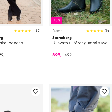
20%
Dame
(
150
)
(
9
)
rg
Stormberg
 skallponcho
Ullavatn ullfôret gummistøvel
99,-
399,-
499,-