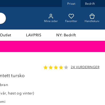
Privat
Bedrift
Mine sider
Favoritter
Handlekurv
Outlet
LAVPRIS
NY: Bedrift
24 VURDERINGER
LAVPRIS
tett tursko
bran
vår, høst og vinter)
mmi