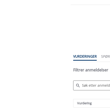
4.4
star
rating
VURDERINGER
SPØ
Filtrer anmeldelser
Search
Reviews
Vurdering