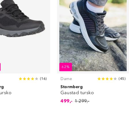
62%
Dame
(
16
)
(
45
)
rg
Stormberg
tursko
Gaustad tursko
499,-
1 299,-