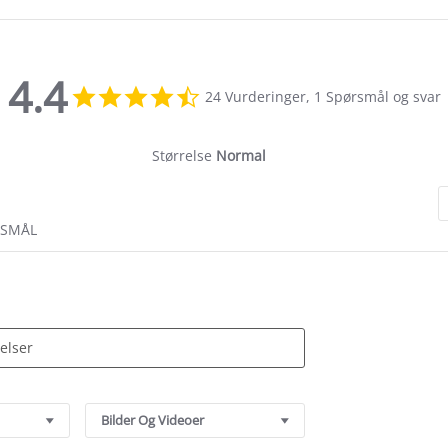
4.4
4.4
24 Vurderinger, 1 Spørsmål og svar
star
rating
Størrelse
Normal
RSMÅL
Bilder Og Videoer