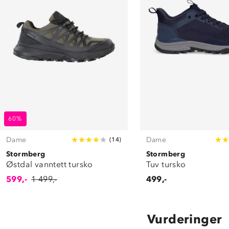
60%
Dame
Dame
(
14
)
Stormberg
Stormberg
Østdal vanntett tursko
Tuv tursko
599,-
1 499,-
499,-
Vurderinger