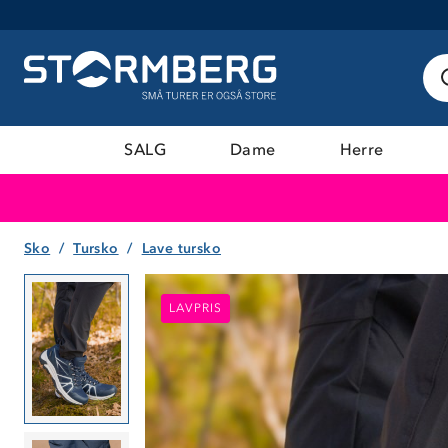
SALG
Dame
Herre
Sko
Tursko
Lave tursko
LAVPRIS
LAVPRIS