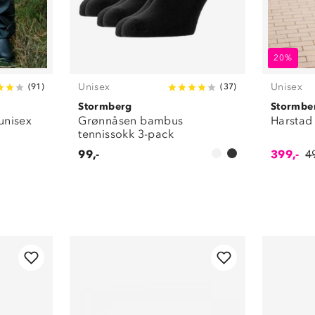
20%
Unisex
Unisex
(
91
)
(
37
)
Stormberg
Stormbe
unisex
Grønnåsen bambus
Harstad
tennissokk 3-pack
99,-
399,-
4