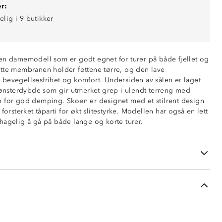
r:
elig i 9 butikker
en damemodell som er godt egnet for turer på både fjellet og
tte membranen holder føttene tørre, og den lave
bevegellsesfrihet og komfort. Undersiden av sålen er laget
sterdybde som gir utmerket grep i ulendt terreng med
 for god demping. Skoen er designet med et stilrent design
an
forsterket tåparti for økt slitestyrke. Modellen har også en lett
r, høst og vinter)
hagelig å gå på både lange og korte turer.
i
åle
g hælparti