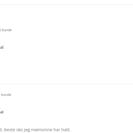
rt kunde
.0
tar
ating
al
e
ew
t kunde
.0
tar
ating
al
, beste sko jeg noensinne har hatt.