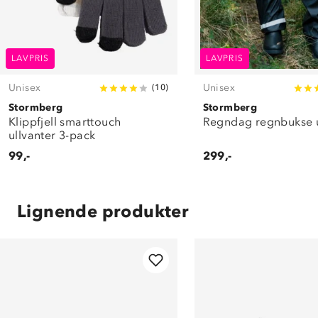
LAVPRIS
LAVPRIS
Unisex
Unisex
(
10
)
Stormberg
Stormberg
Klippfjell smarttouch
Regndag regnbukse 
ullvanter 3-pack
99,-
299,-
Lignende produkter