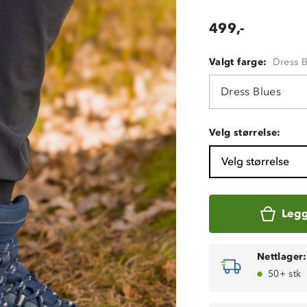
499,-
Valgt farge:
Dress 
Dress Blues
Velg størrelse:
Velg størrelse
Legg
Nettlager:
50+ stk