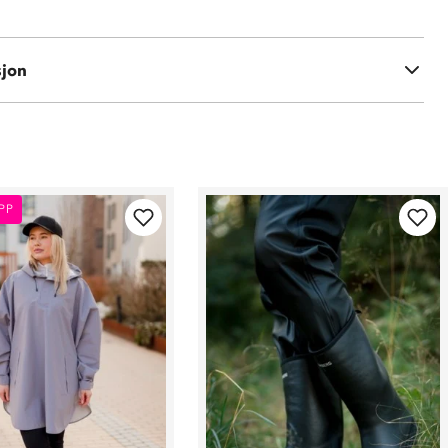
sjon
r rengjøres og impregneres jevnlig
PP