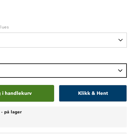
Blues
 i handlekurv
Klikk & Hent
-
på lager