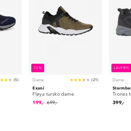
72%
LAVPRIS
Dame
Dame
(
5
)
(
21
)
Exani
Stormbe
Fløya tursko dame
Trones 
199,-
699,-
399,-