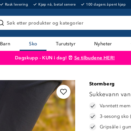
Rask levering
Kjøp nå, betal senere
100 dagers åpent kjøp
Søk etter produkter og kategorier
Barn
Sko
Turutstyr
Nyheter
Dagskupp - KUN i dag! ⏰
Se tilbudene HER!
Produktet er lagt i handlekurven
Til kassen
Stormberg
LAVPRIS
Sukkevann vann
Vanntett mem
3-sesong sko (
Gripsåle i gu