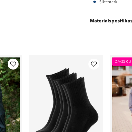
Slitesterk
Materialspesifika
Vedlikehold: bø
DAGSKU