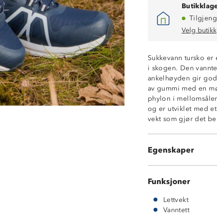
Butikklage
Tilgjeng
Velg butikk
Sukkevann tursko er 
i skogen. Den vannte
ankelhøyden gir god 
av gummi med en møn
phylon i mellomsålen
Vanntett membr
og er utviklet med et 
3-sesong sko (vå
vekt som gjør det be
Gripsåle i gumm
Phylon melloms
Lettvekt
Egenskaper
Forsterket tå- o
Funksjoner
Lettvekt
Vanntett