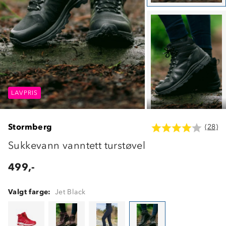
LAVPRIS
LAVPRIS
LAVPRIS
Stormberg
(28)
Sukkevann vanntett turstøvel
499,-
Valgt farge:
Jet Black