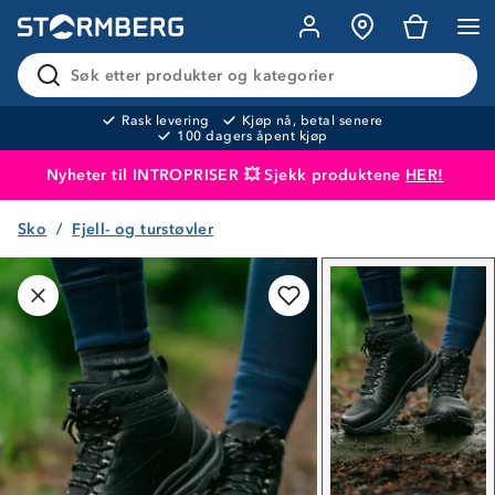
Søk etter produkter og kategorier
Rask levering
Kjøp nå, betal senere
100 dagers åpent kjøp
Nyheter til INTROPRISER 💥 Sjekk produktene
HER!
Sko
Fjell- og turstøvler
Produktet er lagt i handlekurven
Til kassen