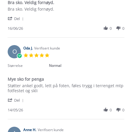
Bra sko. Veldig fornøyd.
Review
review
Bra sko. Veldig fornøyd.
by
stating
'
Hilde
Bra
Del
Share
J.
sko.
Review
16/06/26
0
0
on
Veldig
by
16
fornøyd.
Hilde
Jun
J.
2026
on
Oda J.
Verifisert kunde
O
16
5.0
Jun
star
2026
rating
Størrelse
Normal
Mye sko for penga
Review
review
Støtter ankel godt, lett på foten, føles trygg i terrenget mtp
by
stating
fotfestet og skli
Oda
Mye
'
J.
sko
Del
Share
on
for
Review
14/05/26
0
0
14
penga
by
May
Oda
2026
J.
on
Anne H.
Verifisert kunde