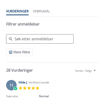
VURDERINGER
SPØRSMÅL
Filtrer anmeldelser
Search
Flere Filtre
Reviews
28 Vurderinger
Sorter:
Valgt
Hilde J.
Verifisert kunde
H
5.0
star
rating
Størrelse
Normal