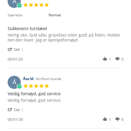
A
14
5.0
May
star
2026
rating
Størrelse
Normal
Sukkevann turstøvel
Review
review
Herlig sko. God såle, gripefast sitter godt på foten. Holder
by
stating
det den lover. Jeg er kjempefornøyd.
Anne
Sukkevann
'
H.
turstøvel
Del
Share
on
Review
06/01/26
1
0
6
by
Jan
Anne
2026
H.
on
Åse M.
Verifisert kunde
Å
6
5.0
Jan
star
Veldig fornøyd, god service
2026
rating
Review
review
Veldig fornøyd, god service
by
stating
'
Åse
Veldig
Del
Share
M.
fornøyd,
Review
06/01/26
1
0
on
god
Om Stormberg
by
6
service
Åse
Jan