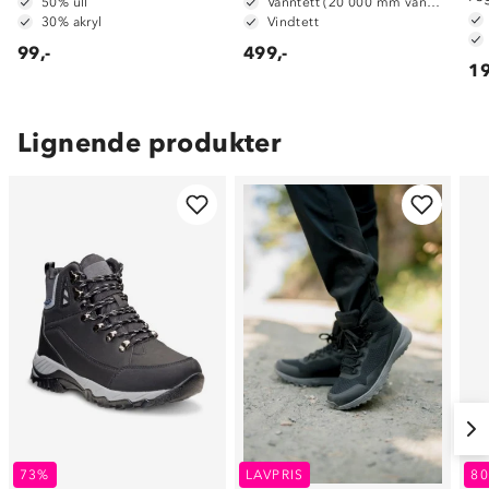
50% ull
Vanntett (20 000 mm vannsøyle)
30% akryl
Vindtett
99,-
499,-
19
Lignende produkter
73%
LAVPRIS
8