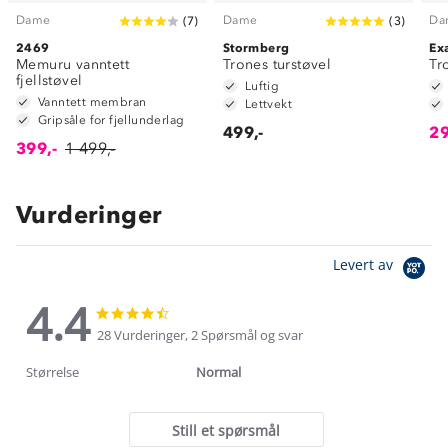
Dame
Dame
Da
(
7
)
(
3
)
2469
Stormberg
Ex
Memuru vanntett
Trones turstøvel
Tr
fjellstøvel
Luftig
Vanntett membran
Lettvekt
Gripsåle for fjellunderlag
499,-
29
399,-
1 499,-
Vurderinger
Levert av
4.4
4.4
4.4
star
star
28 Vurderinger, 2 Spørsmål og svar
rating
rating
Størrelse
Normal
Still et spørsmål