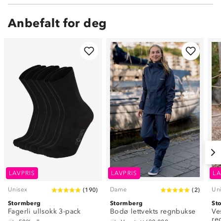
Anbefalt for deg
LAVPRIS
LAVPRIS
LA
Unisex
Dame
Un
(
190
)
(
2
)
Stormberg
Stormberg
St
Fagerli ullsokk 3-pack
Bodø lettvekts regnbukse
Ve
re