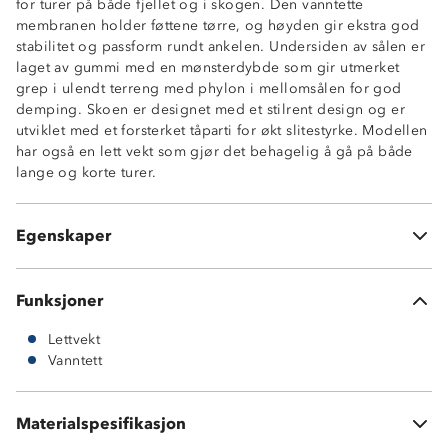
for turer på både fjellet og i skogen. Den vanntette
membranen holder føttene tørre, og høyden gir ekstra god
stabilitet og passform rundt ankelen. Undersiden av sålen er
laget av gummi med en mønsterdybde som gir utmerket
grep i ulendt terreng med phylon i mellomsålen for god
demping. Skoen er designet med et stilrent design og er
utviklet med et forsterket tåparti for økt slitestyrke. Modellen
Vanntett membran
har også en lett vekt som gjør det behagelig å gå på både
3-sesong sko (vår, høst og vinter)
lange og korte turer.
Gripsåle i gummi
Phylon mellomsåle
Lettvekt
Egenskaper
Forsterket tå- og hælparti
Funksjoner
Lettvekt
Vanntett
Materialspesifikasjon
Vedlikehold: bør rengjøres og impregneres jevnlig