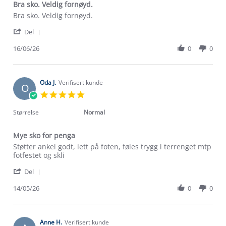
Bra sko. Veldig fornøyd.
Review
review
Bra sko. Veldig fornøyd.
by
stating
'
Hilde
Bra
Del
Share
J.
sko.
Review
16/06/26
0
0
on
Veldig
by
16
fornøyd.
Hilde
Jun
J.
2026
on
Oda J.
Verifisert kunde
O
16
5.0
Jun
star
2026
rating
Størrelse
Normal
Mye sko for penga
Review
review
Støtter ankel godt, lett på foten, føles trygg i terrenget mtp
by
stating
fotfestet og skli
Oda
Mye
'
J.
sko
Del
Share
on
for
Review
14/05/26
0
0
14
penga
by
May
Oda
2026
J.
on
Anne H.
Verifisert kunde