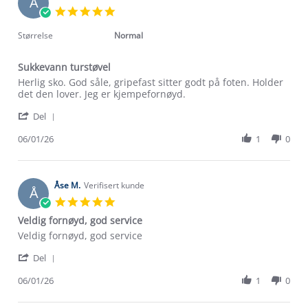
A
14
5.0
May
star
2026
rating
Størrelse
Normal
Sukkevann turstøvel
Review
review
Herlig sko. God såle, gripefast sitter godt på foten. Holder
by
stating
det den lover. Jeg er kjempefornøyd.
Anne
Sukkevann
'
H.
turstøvel
Del
Share
on
Review
06/01/26
1
0
6
by
Jan
Anne
2026
H.
on
Åse M.
Verifisert kunde
Å
6
5.0
Jan
star
Veldig fornøyd, god service
2026
rating
Review
review
Veldig fornøyd, god service
by
stating
'
Åse
Veldig
Del
Share
M.
fornøyd,
Review
06/01/26
1
0
on
god
Om Stormberg
by
6
service
Åse
Jan