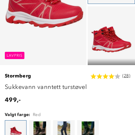
LAVPRIS
LAVPRIS
LAVPRIS
Stormberg
(28)
Sukkevann vanntett turstøvel
499,-
Valgt farge:
Red