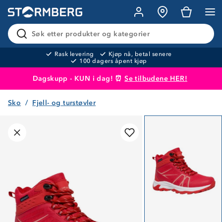
Søk etter produkter og kategorier
Rask levering
Kjøp nå, betal senere
100 dagers åpent kjøp
Dagskupp - KUN i dag! ⏰
Se tilbudene HER!
Sko
Fjell- og turstøvler
Produktet er lagt i handlekurven
Til kassen