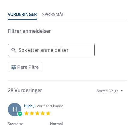
VURDERINGER
SPØRSMÅL
Filtrer anmeldelser
Search
Flere Filtre
Reviews
28 Vurderinger
Sorter:
Valgt
Hilde J.
Verifisert kunde
H
5.0
star
rating
Størrelse
Normal