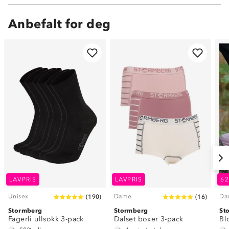
Anbefalt for deg
LAVPRIS
LAVPRIS
6
Unisex
Dame
Da
(
190
)
(
16
)
Stormberg
Stormberg
St
Fagerli ullsokk 3-pack
Dalset boxer 3-pack
Bl