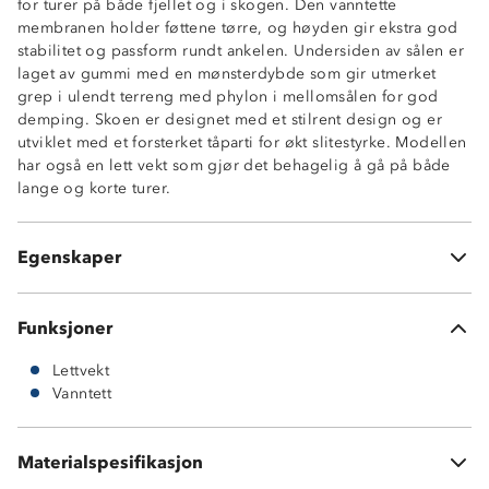
for turer på både fjellet og i skogen. Den vanntette
membranen holder føttene tørre, og høyden gir ekstra god
stabilitet og passform rundt ankelen. Undersiden av sålen er
laget av gummi med en mønsterdybde som gir utmerket
grep i ulendt terreng med phylon i mellomsålen for god
demping. Skoen er designet med et stilrent design og er
utviklet med et forsterket tåparti for økt slitestyrke. Modellen
Vanntett membran
har også en lett vekt som gjør det behagelig å gå på både
3-sesong sko (vår, høst og vinter)
lange og korte turer.
Gripsåle i gummi
Phylon mellomsåle
Lettvekt
Egenskaper
Forsterket tå- og hælparti
Funksjoner
Lettvekt
Vanntett
Materialspesifikasjon
Vedlikehold: bør rengjøres og impregneres jevnlig