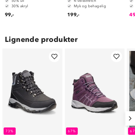
50% ull
4-veisstretch
30% akryl
Myk og behagelig
99,-
199,-
49
Lignende produkter
73%
67%
6