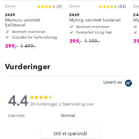
Dame
Dame
Da
(
7
)
(
53
)
2469
2469
24
Memuru vanntett
Myting vanntett turstøvel
My
fjellstøvel
Vanntett membran
Vanntett membran
Forsterket tå og hæl
Gripsåle for fjellunderlag
399,-
1 199,-
39
399,-
1 499,-
Vurderinger
Levert av
4.4
4.4
4.4
star
star
28 Vurderinger, 2 Spørsmål og svar
rating
rating
Størrelse
Normal
Still et spørsmål