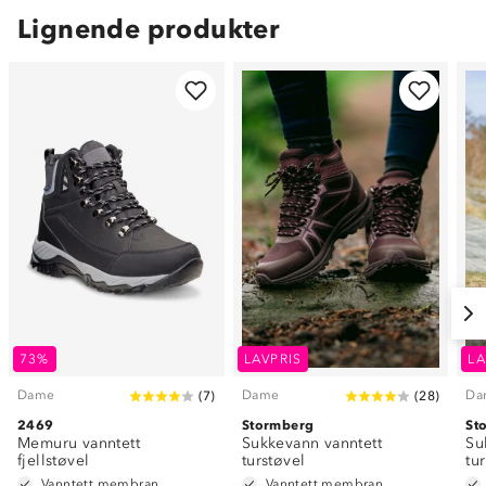
Lignende produkter
73%
LAVPRIS
LA
Dame
Dame
Da
(
7
)
(
28
)
2469
Stormberg
St
Memuru vanntett
Sukkevann vanntett
Su
fjellstøvel
turstøvel
tu
Vanntett membran
Vanntett membran