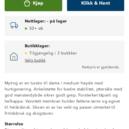
Kjøp
Klikk & Hent
Nettlager:
-
på lager
50+ stk
Butikklager:
Tilgjengelig i 3 butikker
Velg butikk
Nettpris er gjeldende.
Myting er en tursko til dame i medium høyde med
hurtigsnøring. Ankelstøtte for bedre stabilitet, yttersåle med
god mønsterdybde sikrer godt grep. Forsterket tåparti og
helkappe. Vanntett membran holder føttene tørre og egnet
til helårsbruk. Skoen er av lav vekt og passer utmerket til
fritidsbruk og skogsturer.
Størrelse
Vanntett membran