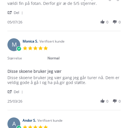
5
gir
vældi fin på fotan. Derfor gir æ de 5/5 stjerner.
Jul
støtte
'
2026
til
Del
Share
ankler
Review
05/07/26
0
0
by
Emma
B.
on
Monica S.
Verifisert kunde
M
5
5.0
Jul
star
2026
rating
Størrelse
Normal
Disse skoene bruker jeg vær
Review
review
Disse skoene bruker jeg vær gang jeg går turer nå. Dem er
by
stating
veldig gode å gå I og ha på,gir god støtte.
Monica
Disse
'
S.
skoene
Del
Share
on
bruker
Review
25/03/26
0
0
25
jeg
by
Mar
vær
Monica
2026
S.
on
Andor S.
Verifisert kunde
A
25
5.0