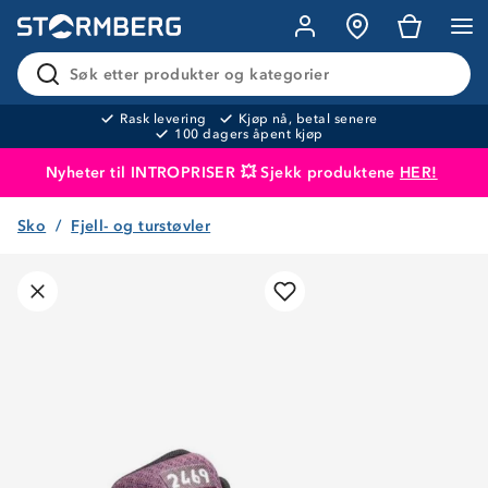
Søk etter produkter og kategorier
Rask levering
Kjøp nå, betal senere
100 dagers åpent kjøp
Nyheter til INTROPRISER 💥 Sjekk produktene
HER!
Sko
Fjell- og turstøvler
Produktet er lagt i handlekurven
Til kassen