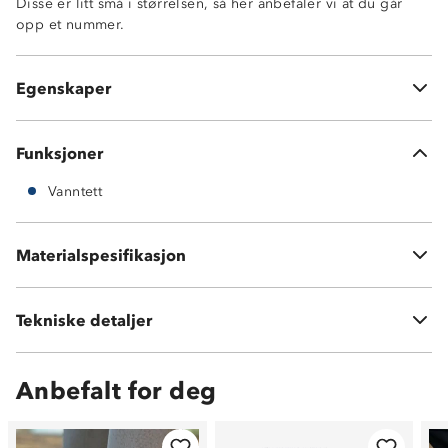
Disse er litt små i størrelsen, så her anbefaler vi at du går
Forsterket tå og hæl
opp et nummer.
Overdel i tekstil
Gummisåle
Myk og komfortabel sko
Egenskaper
Uttakbar, tynn innersåle
Funksjoner
Vanntett
Materialer: tekstiler
Materialspesifikasjon
Vedlikehold: bør rengjøres og impregneres jevnlig
Tekniske detaljer
Vekt:
780 g (390 g per sko i str 39)
Anbefalt for deg