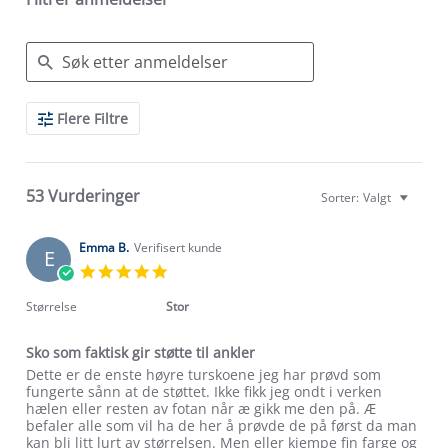
Search
Flere Filtre
Reviews
53 Vurderinger
Sorter:
Valgt
Emma B.
Verifisert kunde
E
5.0
star
rating
Størrelse
Stor
Sko som faktisk gir støtte til ankler
Review
review
Dette er de enste høyre turskoene jeg har prøvd som
by
stating
fungerte sånn at de støttet. Ikke fikk jeg ondt i verken
Emma
Sko
hælen eller resten av fotan når æ gikk me den på. Æ
B.
som
befaler alle som vil ha de her å prøvde de på først da man
on
faktisk
kan bli litt lurt av størrelsen. Men eller kjempe fin farge og