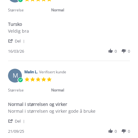
Mar
star
2026
rating
Størrelse
Normal
Tursko
Review
review
Veldig bra
by
stating
'
Andor
Tursko
Del
Share
S.
Review
16/03/26
0
0
on
by
16
Andor
Mar
S.
2026
on
Malin L.
Verifisert kunde
M
16
5.0
Mar
star
2026
rating
Størrelse
Normal
Normal i størrelsen og virker
Review
review
Normal i størrelsen og virker gode å bruke
by
stating
'
Malin
Normal
Del
Share
L.
i
Review
21/09/25
0
0
on
størrelsen
Om Stormberg
by
21
og