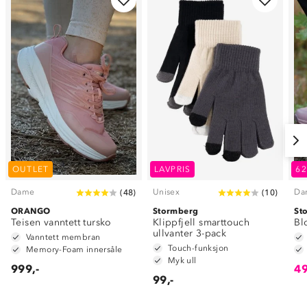
OUTLET
LAVPRIS
6
Dame
Unisex
Da
(
48
)
(
10
)
ORANGO
Stormberg
St
Teisen vanntett tursko
Klippfjell smarttouch
Bl
ullvanter 3-pack
Vanntett membran
Touch-funksjon
Memory-Foam innersåle
Myk ull
999,-
49
99,-