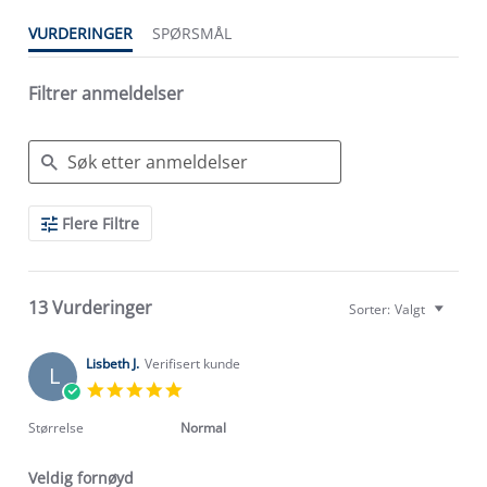
VURDERINGER
SPØRSMÅL
Filtrer anmeldelser
Search
Flere Filtre
Reviews
13 Vurderinger
Sorter:
Valgt
Lisbeth J.
Verifisert kunde
L
5.0
star
rating
Størrelse
Normal
Veldig fornøyd