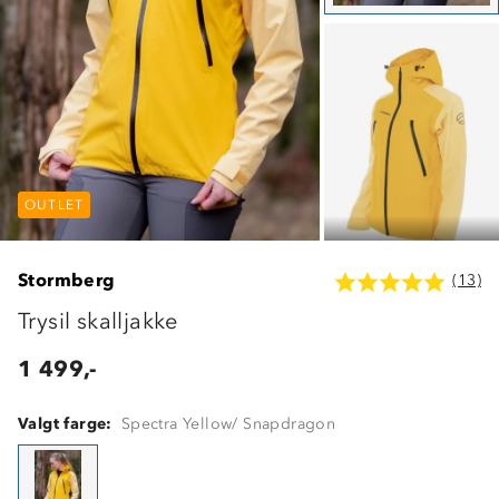
OUTLET
OUTLET
OUTLET
Stormberg
(13)
Trysil skalljakke
1 499,-
Valgt farge:
Spectra Yellow/ Snapdragon