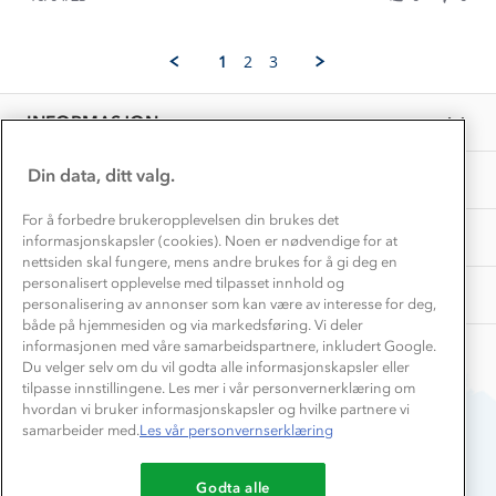
Norgesferie 🇳🇴
Våre butikker
by
Materialer
Vibeke
Vask og vedlikehold
N.
Få turinspirasjon og tips her⛰
Bedrift, barnehage og SFO
1
2
3
on
Personvern
EL-retur
16
Overnatte utendørs⛺
Presse
Apr
Samarbeide med oss?
INFORMASJON
2023
Store størrelser
Storms turtips🐿️
Jobbe hos oss?
Turmat oppskrifter
Din data, ditt valg.
OM OSS
Leirskole 🥾
Beredskap
For å forbedre brukeropplevelsen din brukes det
Barnehageansatt
TIPS OG RÅD
informasjonskapsler (cookies). Noen er nødvendige for at
nettsiden skal fungere, mens andre brukes for å gi deg en
Tips til hyttetur
personalisert opplevelse med tilpasset innhold og
AKTIVITETER
personalisering av annonser som kan være av interesse for deg,
både på hjemmesiden og via markedsføring. Vi deler
informasjonen med våre samarbeidspartnere, inkludert Google.
Du velger selv om du vil godta alle informasjonskapsler eller
tilpasse innstillingene. Les mer i vår personvernerklæring om
hvordan vi bruker informasjonskapsler og hvilke partnere vi
samarbeider med.
Les vår personvernserklæring
Du betaler enkelt med
Godta alle