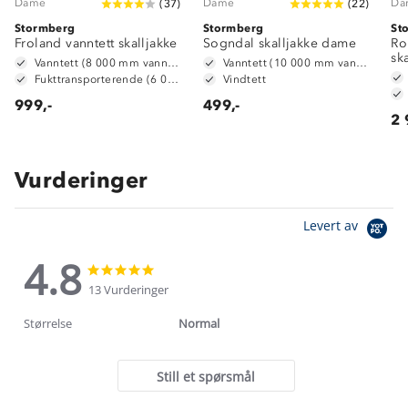
Dame
Dame
Da
(
37
)
(
22
)
Stormberg
Stormberg
St
Froland vanntett skalljakke
Sogndal skalljakke dame
Ro
sk
Vanntett (8 000 mm vannsøyle)
Vanntett (10 000 mm vannsøyle)
Fukttransporterende (6 000 g/m2/24t)
Vindtett
999,-
499,-
2 
Vurderinger
Levert av
4.8
4.8
4.8
star
star
13 Vurderinger
rating
rating
Størrelse
Normal
Still et spørsmål