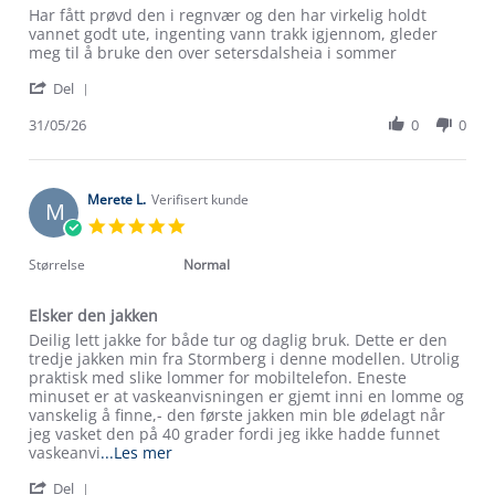
Review
review
Har fått prøvd den i regnvær og den har virkelig holdt
by
stating
vannet godt ute, ingenting vann trakk igjennom, gleder
Lisbeth
Veldig
meg til å bruke den over setersdalsheia i sommer
J.
fornøyd
'
on
Del
Share
31
Review
31/05/26
0
0
May
by
2026
Lisbeth
J.
on
Merete L.
Verifisert kunde
M
31
5.0
May
star
2026
rating
Størrelse
Normal
Elsker den jakken
Review
review
Deilig lett jakke for både tur og daglig bruk. Dette er den
by
stating
tredje jakken min fra Stormberg i denne modellen. Utrolig
Merete
Elsker
praktisk med slike lommer for mobiltelefon. Eneste
L.
den
minuset er at vaskeanvisningen er gjemt inni en lomme og
on
jakken
vanskelig å finne,- den første jakken min ble ødelagt når
8
jeg vasket den på 40 grader fordi jeg ikke hadde funnet
Mar
Read
vaskeanvi
...Les mer
2024
more
'
Del
about