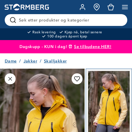
Søk etter produkter og kategorier
Rask levering
Kjøp nå, betal senere
100 dagers åpent kjøp
Dagskupp - KUN i dag! ⏰
Se tilbudene HER!
Dame
Jakker
Skalljakker
Produktet er lagt i handlekurven
Til kassen