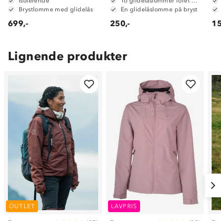
Isolerende
To glidelåslommer fôret med mesh
Brystlomme med glidelås
En glidelåslomme på bryst
699,-
250,-
15
Lignende produkter
OUTLET
LAVPRIS