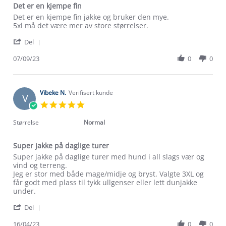
Det er en kjempe fin
Review
review
Det er en kjempe fin jakke og bruker den mye.
by
stating
5xl må det være mer av store størrelser.
Ingrid
Det
'
B.
er
Del
Share
on
en
Review
07/09/23
0
0
7
kjempe
by
Sep
fin
Ingrid
2023
B.
on
Vibeke N.
Verifisert kunde
V
Om Stormberg
7
5.0
Sep
star
Verdigrunnlag
2023
rating
Størrelse
Normal
Klima og miljø
Trelagsprinsippet barn
Super jakke på daglige turer
Kundeservice
Review
review
Super jakke på daglige turer med hund i all slags vær og
Etisk handel
Alt du trenger til Norgesferien
by
stating
vind og terreng.
Kontakt oss
Vibeke
Super
Jeg er stor med både mage/midje og bryst. Valgte 3XL og
Dyreetikk
N.
jakke
får godt med plass til tykk ullgenser eller lett dunjakke
Dette trenger du til barnehagen
on
på
under.
Konkurransevinnere
1% til samfunnet
16
daglige
Gravidklær
'
Apr
turer
Del
Kundeklubb
Share
2023
Inkludering
Review
Hvordan velge riktig turtøy?
16/04/23
0
0