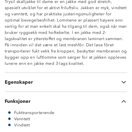
Trysil skalljakke til dame er en jakke med god stretch,
Vanntett, 10 000 mm vannsøyle
spesielt utviklet for et aktivt friluftsliv. Jakken er myk, vindtett
Fukttransporterende, 8 000 gr/m2/24t
og vanntett, og har praktiske justeringsmuligheter for
Vannavstøtende glidelåser
optimal bevegelsesfrihet. Lommene er plassert høyere enn
Meshfôr
vanlig for at man enkelt skal ha tilgang til dem, også når man
To romslige brystlommer med glidelås
bruker ryggsekk med hoftebelte. I en jakke med 2-
Innerlomme med glidelås
lagskvalitet er ytterstoffet og membranen laminert sammen.
Innerlomme i meshstoff
På innsiden vil det være et løst meshfôr. Det løse fôret
Fast hette med justeringsmuligheter
transporterer fukt vekk fra kroppen, beskytter membranen og
Beskyttende stormklaff i hals
bygger opp en luftlomme som sørger for at jakken oppleves
Borrelåsstramming nederst på ermene
lunere enn en jakke med 3-lags kvalitet.
Enhåndsstramming nederst
ProreTex® 10-8 membran
Hovedmateriale: 100% resirkulert polyester
Egenskaper
2-lags skalljakke
Funksjoner
Fukttransporterende
Vanntett
Vindtett