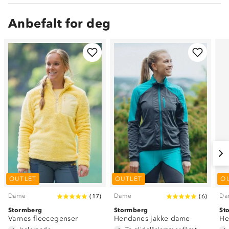
Anbefalt for deg
OUTLET
OUTLET
O
Dame
Dame
Da
(
17
)
(
6
)
Stormberg
Stormberg
St
Varnes fleecegenser
Hendanes jakke dame
He