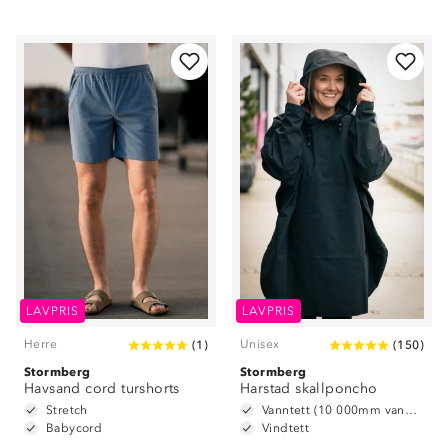
LAVPRIS
LAVPRIS
Herre
Unisex
(
1
)
(
150
)
Stormberg
Stormberg
Havsand cord turshorts
Harstad skallponcho
Stretch
Vanntett (10 000mm vannsøyle)
Babycord
Vindtett