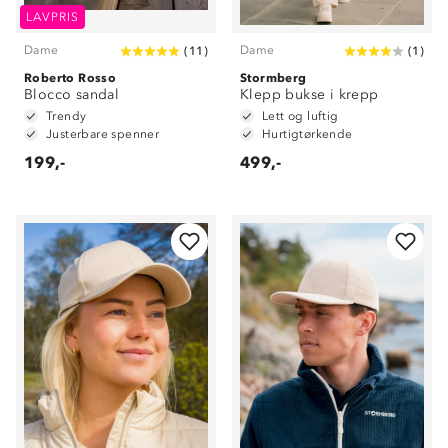
LAVPRIS
Dame
Dame
(
11
)
(
1
)
Roberto Rosso
Stormberg
Blocco sandal
Klepp bukse i krepp
Trendy
Lett og luftig
Justerbare spenner
Hurtigtørkende
199,-
499,-