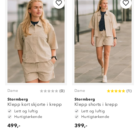
Dame
Dame
(
0
)
(
1
)
Stormberg
Stormberg
Klepp kort skjorte i krepp
Klepp shorts i krepp
Lett og luftig
Lett og luftig
Hurtigtørkende
Hurtigtørkende
499,-
399,-