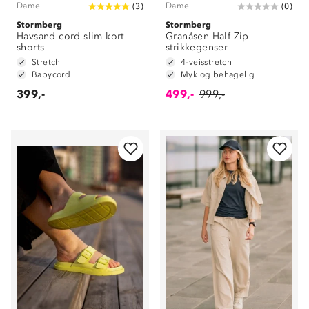
Dame
Dame
(
3
)
(
0
)
Stormberg
Stormberg
Havsand cord slim kort
Granåsen Half Zip
shorts
strikkegenser
Stretch
4-veisstretch
Babycord
Myk og behagelig
399,-
499,-
999,-