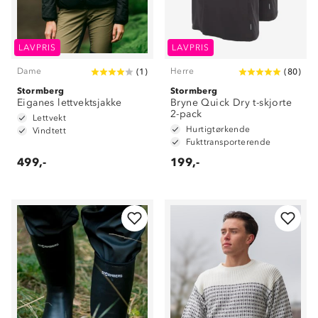
LAVPRIS
LAVPRIS
Dame
Herre
(
1
)
(
80
)
Stormberg
Stormberg
Eiganes lettvektsjakke
Bryne Quick Dry t-skjorte
2-pack
Lettvekt
Hurtigtørkende
Vindtett
Fukttransporterende
499,-
199,-