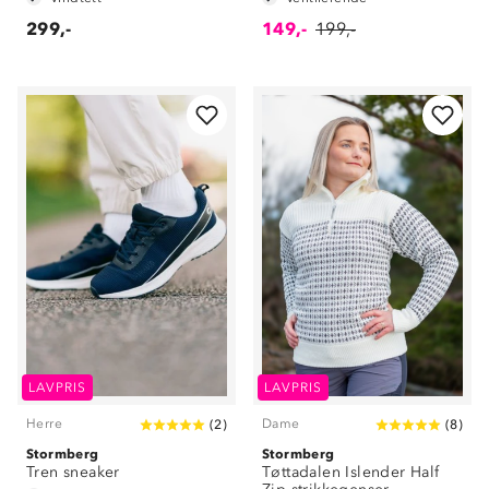
299,-
149,-
199,-
LAVPRIS
LAVPRIS
Herre
Dame
(
2
)
(
8
)
Stormberg
Stormberg
Tren sneaker
Tøttadalen Islender Half