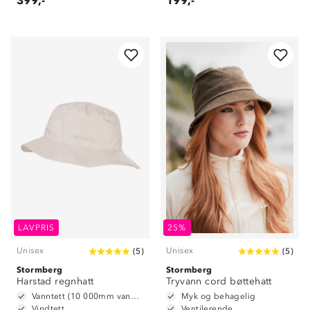
399,-
199,-
LAVPRIS
25%
Unisex
Unisex
(
5
)
(
5
)
Stormberg
Stormberg
Harstad regnhatt
Tryvann cord bøttehatt
Vanntett (10 000mm vannsøyle)
Myk og behagelig
Vindtett
Ventilerende