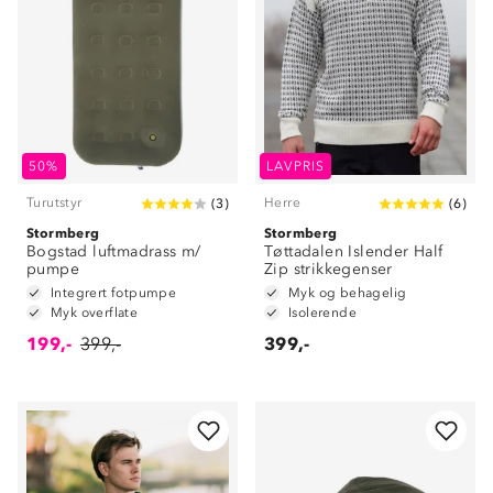
50%
LAVPRIS
Turutstyr
Herre
(
3
)
(
6
)
Stormberg
Stormberg
Bogstad luftmadrass m/
Tøttadalen Islender Half
pumpe
Zip strikkegenser
Integrert fotpumpe
Myk og behagelig
Myk overflate
Isolerende
199,-
399,-
399,-