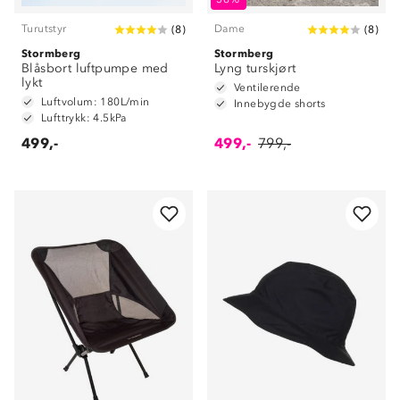
Turutstyr
Dame
(
8
)
(
8
)
Stormberg
Stormberg
Blåsbort luftpumpe med
Lyng turskjørt
lykt
Ventilerende
Luftvolum: 180L/min
Innebygde shorts
Lufttrykk: 4.5kPa
499,-
499,-
799,-