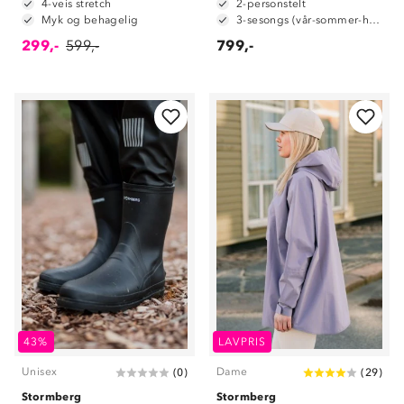
4-veis stretch
2-personstelt
Myk og behagelig
3-sesongs (vår-sommer-høst)
299,-
599,-
799,-
43%
LAVPRIS
Unisex
Dame
(
0
)
(
29
)
Stormberg
Stormberg