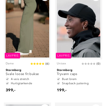
LAVPRIS
LAVPRIS
Dame
Unisex
(
6
)
(
0
)
Stormberg
Stormberg
Svale loose fit bukse
Tryvann caps
4-veis stretch
Buet brem
Hurtigtørkende
Snapback-justering
399,-
199,-