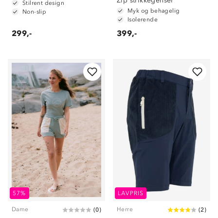
Zip strikkegenser
Stilrent design
Myk og behagelig
Non-slip
Isolerende
299,-
399,-
57%
LAVPRIS
Dame
Herre
(
0
)
(
2
)