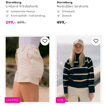
Stormberg
Stormberg
Linfjord fritidsshorts
Notodden turshorts
Isolerende fleece
Slitesterk
Kontrastfelt i linblanding
Stretch
299,-
699,-
499,-
LAVPRIS
50%