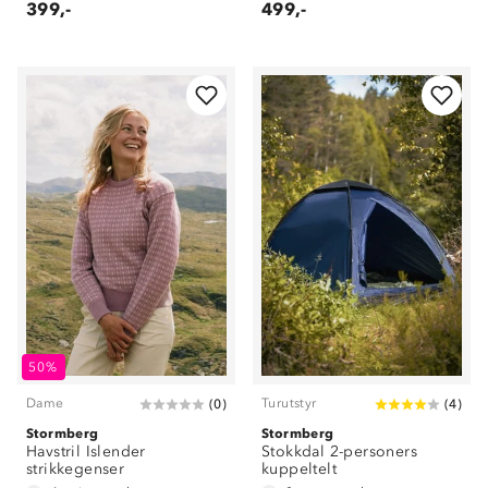
399,-
499,-
50%
Dame
Turutstyr
(
0
)
(
4
)
Stormberg
Stormberg
Havstril Islender
Stokkdal 2-personers
strikkegenser
kuppeltelt