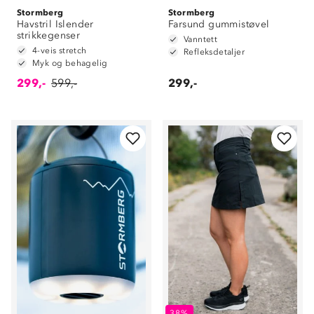
Stormberg
Stormberg
Havstril Islender
Farsund gummistøvel
strikkegenser
Vanntett
4-veis stretch
Refleksdetaljer
Myk og behagelig
299,-
599,-
299,-
38%