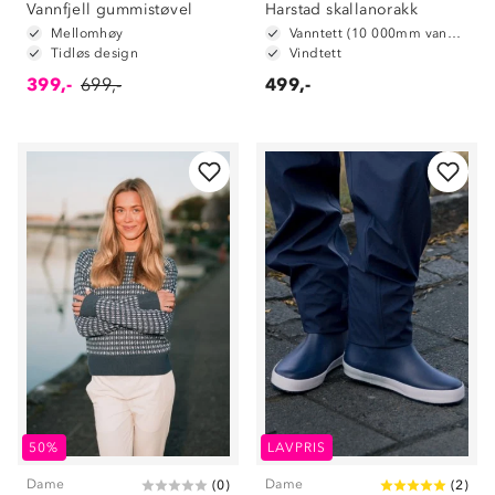
Vannfjell gummistøvel
Harstad skallanorakk
Mellomhøy
Vanntett (10 000mm vannsøyle)
Tidløs design
Vindtett
399,-
699,-
499,-
50%
LAVPRIS
Dame
Dame
(
0
)
(
2
)