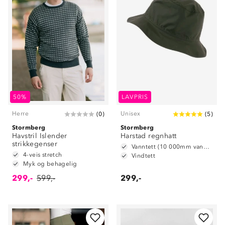
50%
LAVPRIS
Herre
Unisex
(
0
)
(
5
)
Stormberg
Stormberg
Havstril Islender
Harstad regnhatt
strikkegenser
Vanntett (10 000mm vannsøyle)
4-veis stretch
Vindtett
Myk og behagelig
299,-
599,-
299,-