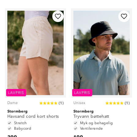
LAVPRIS
LAVPRIS
Dame
Unisex
(
1
)
(
1
)
Stormberg
Stormberg
Havsand cord kort shorts
Tryvann bøttehatt
Stretch
Myk og behagelig
Babycord
Ventilerende