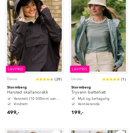
LAVPRIS
LAVPRIS
Dame
Unisex
(
29
)
(
1
)
Stormberg
Stormberg
Harstad skallanorakk
Tryvann bøttehatt
Vanntett (10 000mm vannsøyle)
Myk og behagelig
Vindtett
Ventilerende
499,-
199,-