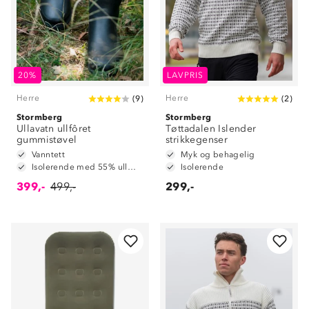
20%
LAVPRIS
Herre
Herre
(
9
)
(
2
)
Stormberg
Stormberg
Ullavatn ullfôret
Tøttadalen Islender
gummistøvel
strikkegenser
Vanntett
Myk og behagelig
Isolerende med 55% ullmiks
Isolerende
399,-
499,-
299,-