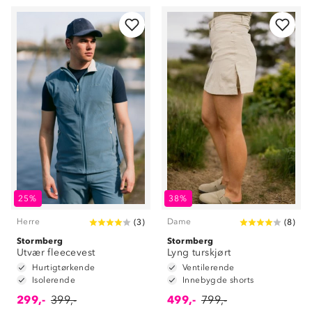
25%
38%
Herre
Dame
(
3
)
(
8
)
Stormberg
Stormberg
Utvær fleecevest
Lyng turskjørt
Hurtigtørkende
Ventilerende
Isolerende
Innebygde shorts
299,-
399,-
499,-
799,-