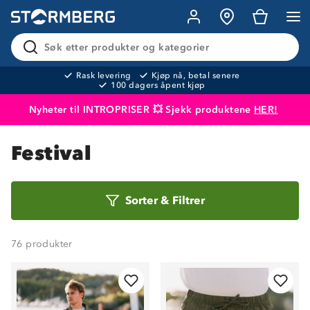
Søk etter produkter og kategorier
Rask levering
Kjøp nå, betal senere
100 dagers åpent kjøp
Nyheter til INTROPRISER 💥 Sjekk produktene
HER!
Produktet er lagt i handlekurven
Til kassen
Festival
Sorter
Sorter
&
Filtrer
etter
76
produkter