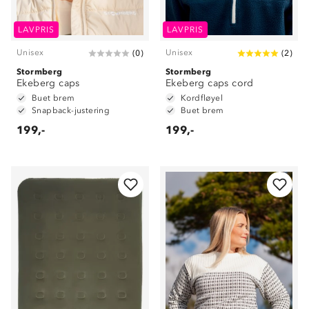
LAVPRIS
LAVPRIS
Unisex
Unisex
(
0
)
(
2
)
Stormberg
Stormberg
Ekeberg caps
Ekeberg caps cord
Buet brem
Kordfløyel
Snapback-justering
Buet brem
199,-
199,-