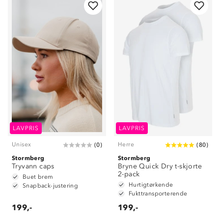
LAVPRIS
LAVPRIS
Unisex
Herre
(
0
)
(
80
)
Stormberg
Stormberg
Tryvann caps
Bryne Quick Dry t-skjorte
2-pack
Buet brem
Hurtigtørkende
Snapback-justering
Fukttransporterende
199,-
199,-