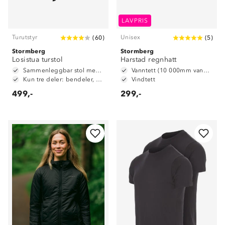
LAVPRIS
Turutstyr
Unisex
(
60
)
(
5
)
Stormberg
Stormberg
Losistua turstol
Harstad regnhatt
Sammenleggbar stol med ryggstøtte
Vanntett (10 000mm vannsøyle)
Kun tre deler: bendeler, sete og oppbevaringsbag
Vindtett
499,-
299,-