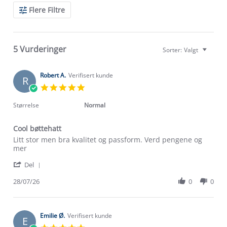
Search
Flere Filtre
Reviews
5 Vurderinger
Sorter:
Valgt
Robert A.
Verifisert kunde
R
5.0
star
rating
Størrelse
Normal
Cool bøttehatt
Review
review
Litt stor men bra kvalitet og passform. Verd pengene og
by
stating
mer
Robert
Cool
'
A.
bøttehatt
Del
Share
on
Review
28/07/26
0
0
28
by
Jul
Robert
2026
A.
on
Emilie Ø.
Verifisert kunde
E
28