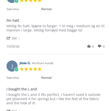
5.0
Jul
star
2026
rating
Størrelse
Normal
Fin hatt
Review
review
Veldig fin hatt, kjøpte to farger. 1 til meg i medium og en til
by
stating
mannen i large. Veldig fornøyd med begge to!
Emilie
Fin
'
Ø.
hatt
Del
Share
on
Review
15/05/26
0
0
15
by
May
Emilie
2026
Ø.
on
Jitske G.
Verifisert kunde
J
15
5.0
May
star
2026
rating
Størrelse
Normal
I bought the L and
Review
review
I bought the L and it fits perfect. I haven’t used it outside
by
stating
yet (planned it for spring) but I like the feel of the fabric
Jitske
I
and the look of it!
G.
bought
'
Del