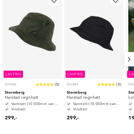
LAVPRIS
LAVPRIS
LA
Unisex
Unisex
Un
(
5
)
(
5
)
Stormberg
Stormberg
St
Harstad regnhatt
Harstad regnhatt
Lo
Vanntett (10 000mm vannsøyle)
Vanntett (10 000mm vannsøyle)
Vindtett
Vindtett
299,-
299,-
19