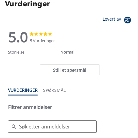
Vurderinger
Levert av
5.0
5.0
5.0
star
star
5 Vurderinger
rating
rating
Størrelse
Normal
Still et spørsmål
VURDERINGER
SPØRSMÅL
Filtrer anmeldelser