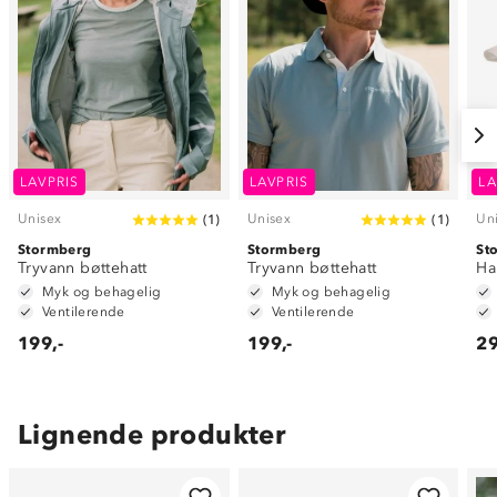
LAVPRIS
LAVPRIS
LA
Unisex
Unisex
Un
(
1
)
(
1
)
Stormberg
Stormberg
St
Tryvann bøttehatt
Tryvann bøttehatt
Ha
Myk og behagelig
Myk og behagelig
Ventilerende
Ventilerende
199,-
199,-
29
Lignende produkter