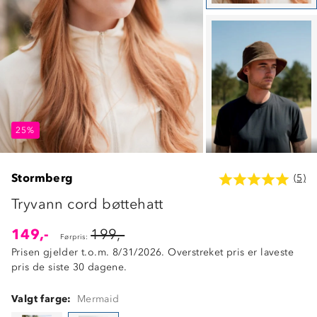
25%
25%
25%
Stormberg
(5)
Tryvann cord bøttehatt
149,-
199,-
Førpris:
Prisen gjelder t.o.m. 8/31/2026. Overstreket pris er laveste
pris de siste 30 dagene.
Valgt farge:
Mermaid