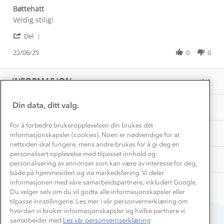
Gravidklær
Bøttehatt
Kundeklubb
Inkludering
Review
review
Veldig stilig!
Hvordan velge riktig turtøy?
by
stating
Norgesferie 🇳🇴
Våre butikker
'
Beate
Bøttehatt
Del
Materialer
Share
Vask og vedlikehold
A.
Få turinspirasjon og tips her⛰
Bedrift, barnehage og SFO
Review
22/06/25
0
0
on
Personvern
by
22
EL-retur
Beate
Overnatte utendørs⛺
Jun
Presse
A.
Samarbeide med oss?
2025
INFORMASJON
Store størrelser
on
Storms turtips🐿️
22
Jobbe hos oss?
Jun
Turmat oppskrifter
Din data, ditt valg.
OM OSS
Leirskole 🥾
2025
Beredskap
For å forbedre brukeropplevelsen din brukes det
Barnehageansatt
TIPS OG RÅD
informasjonskapsler (cookies). Noen er nødvendige for at
nettsiden skal fungere, mens andre brukes for å gi deg en
Tips til hyttetur
personalisert opplevelse med tilpasset innhold og
AKTIVITETER
personalisering av annonser som kan være av interesse for deg,
både på hjemmesiden og via markedsføring. Vi deler
informasjonen med våre samarbeidspartnere, inkludert Google.
Du velger selv om du vil godta alle informasjonskapsler eller
tilpasse innstillingene. Les mer i vår personvernerklæring om
hvordan vi bruker informasjonskapsler og hvilke partnere vi
samarbeider med.
Les vår personvernserklæring