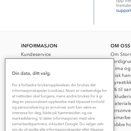
opp med
Jun
fremdel
2026
suppor
INFORMASJON
OM OSS
Kundeservice
Om Stor
Kontakt oss
Verdigru
Konkurransevinnere
Klima og
Din data, ditt valg.
Kundeklubb
Etisk han
Våre butikker
Dyreetik
For å forbedre brukeropplevelsen din brukes det
Bedrift, barnehage og SFO
1% til s
informasjonskapsler (cookies). Noen er nødvendige for
Presse
Inkluder
at nettsiden skal fungere, mens andre brukes for å gi
deg en personalisert opplevelse med tilpasset innhold
Material
og personalisering av annonser som kan være av
Personve
interesse for deg, både på hjemmesiden og via
Samarbe
markedsføring. Vi deler informasjonen med våre
Jobbe ho
samarbeidspartnere, inkludert Google. Du velger selv
om du vil godta alle informasjonskapsler eller tilpasse