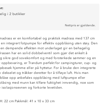
r:
elig i 2 butikker
Nettpris er gjeldende.
madrass er en komfortabel og praktisk madrass med 137 cm
 en integrert fotpumpe for effektiv oppblåsing uten støy. Den
den dempende effekten mot underlaget gir en behagelig
assen har en solid dobbelventil som gjør det enkelt å
t og sikre god sovekomfort og med forsterkede sømmer og en
r oppbevaring, er Trandum perfekt for campingturer, cup- og
ngsbesøk hjemme eller på hyttetur. For å bruke den integrerte
dekselet og tråkker deretter for å tilføye luft. Hvis man
å blåse opp anbefales oppblåsing med luftpumpe eller
mpe
åsing med munn kan tilføre fuktighet innvendig, noe som
e isolasjonsevnen og forkorte levetiden.
ftventil
underlag
H: 22 cm Pakkmål: 41 x 10 x 33 cm
eposer og luftpumpe