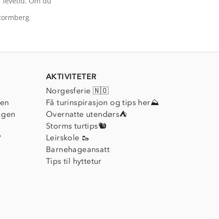
 levetid. Om du
 Stormberg
AKTIVITETER
Norgesferie 🇳🇴
ien
Få turinspirasjon og tips her⛰
agen
Overnatte utendørs⛺
Storms turtips🐿️
?
Leirskole 🥾
Barnehageansatt
Tips til hyttetur