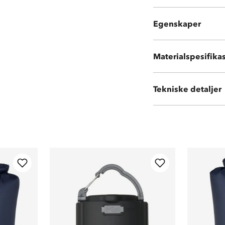
Enkel å folde f
Forsterkede sø
Egenskaper
Praktisk for in
Materialspesifika
Miljøvennlig PV
Tekniske detaljer
Vekt:
3,29 kg