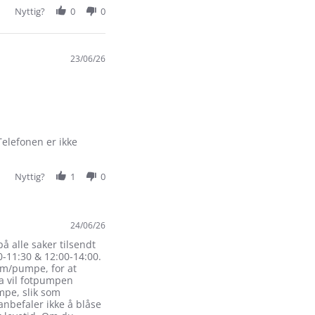
Nyttig?
0
0
23/06/26
Telefonen er ikke
Nyttig?
1
0
24/06/26
på alle saker tilsendt
0-11:30 & 12:00-14:00.
 m/pumpe, for at
da vil fotpumpen
mpe, slik som
nbefaler ikke å blåse