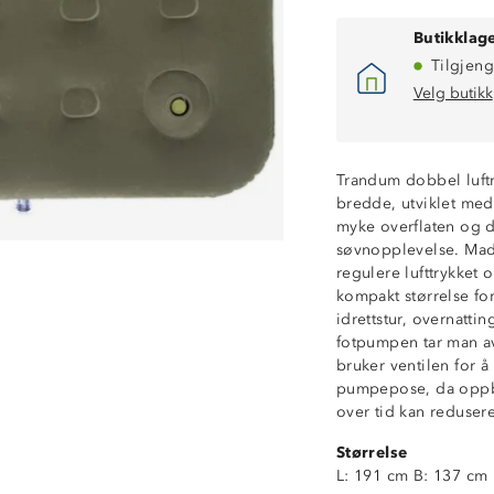
Butikklage
Tilgjeng
Velg butikk
Trandum dobbel luft
bredde, utviklet med
myke overflaten og 
søvnopplevelse. Madr
regulere lufttrykke
kompakt størrelse fo
idrettstur, overnatti
fotpumpen tar man av 
bruker ventilen for 
Integrert fotpu
pumpepose, da oppbl
Myk overflate
over tid kan reduser
Solid, dobbel lu
Størrelse
Dempende mot 
L: 191 cm B: 137 cm 
Passer til pump