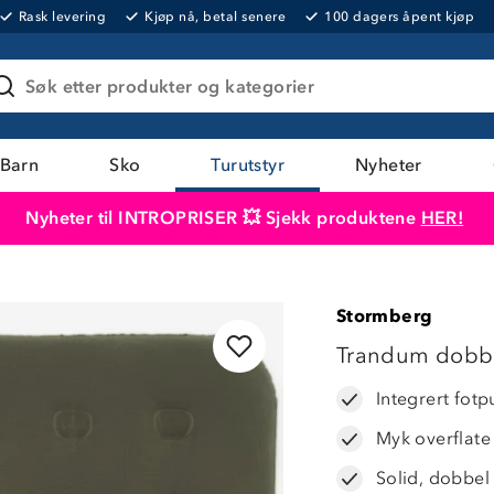
Rask levering
Kjøp nå, betal senere
100 dagers åpent kjøp
Søk etter produkter og kategorier
Barn
Sko
Turutstyr
Nyheter
Nyheter til INTROPRISER 💥 Sjekk produktene
HER!
Produktet er lagt i handlekurven
Til kassen
Stormberg
Trandum dobbe
Integrert fot
Myk overflate
Solid, dobbel 