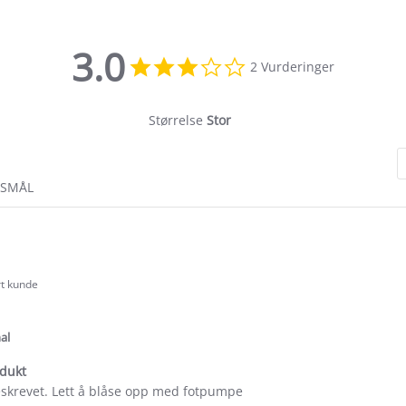
3.0
3.0
2 Vurderinger
star
rating
Størrelse
Stor
RSMÅL
rt kunde
.0
tar
ating
al
dukt
skrevet. Lett å blåse opp med fotpumpe