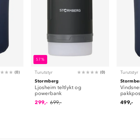
57%
Turutstyr
Turutstyr
(
0
)
(
0
)
Stormberg
Stormbe
Ljosheim teltlykt og
Vindsne
powerbank
pakkpos
299,-
699,-
499,-