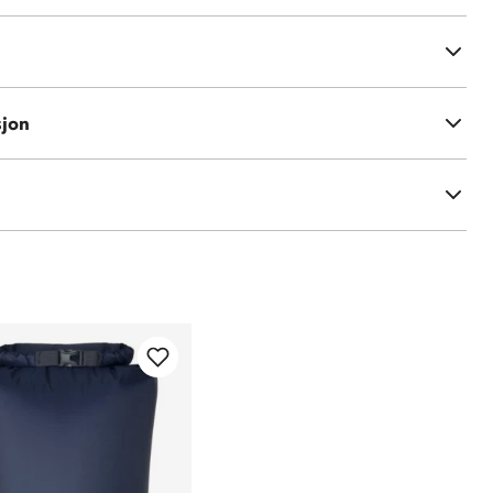
or oppbevaring
mmer
nendørsbruk og camping
sjon
C