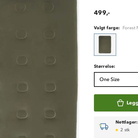
499,-
Valgt farge:
Forest 
Størrelse:
One Size
Legg
Nettlager:
2 stk