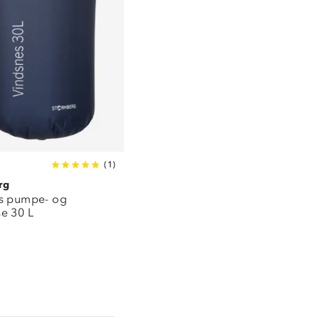
(
1
)
rg
s pumpe- og
e 30 L