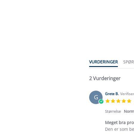
3.0
star
rating
VURDERINGER
SPØ
2 Vurderinger
Grete B.
Verifise
G
5
s
r
Størrelse
Norm
Meget bra pro
Review
review
Den er som be
by
stating