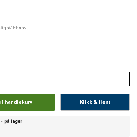
Night/ Ebony
 i handlekurv
Klikk & Hent
-
på lager