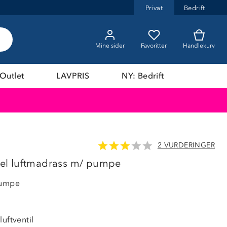
Privat
Bedrift
Mine sider
Favoritter
Handlekurv
Outlet
LAVPRIS
NY: Bedrift
2 VURDERINGER
l luftmadrass m/ pumpe
pumpe
luftventil