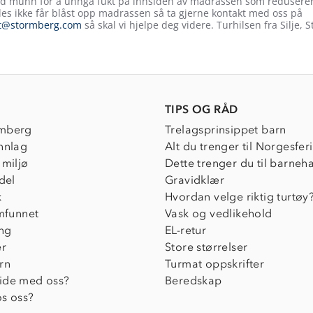
 munn for å unngå fukt på innsiden av madrassen som reduserer
es ikke får blåst opp madrassen så ta gjerne kontakt med oss på
t@stormberg.com
så skal vi hjelpe deg videre. Turhilsen fra Silje,
TIPS OG RÅD
mberg
Trelagsprinsippet barn
nnlag
Alt du trenger til Norgesfer
 miljø
Dette trenger du til barneh
del
Gravidklær
k
Hvordan velge riktig turtøy
amfunnet
Vask og vedlikehold
ing
EL-retur
er
Store størrelser
rn
Turmat oppskrifter
ide med oss?
Beredskap
s oss?