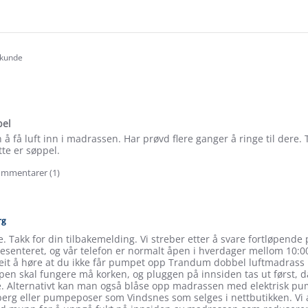
e
ew
 kunde
.0
tar
ating
el
n å få luft inn i madrassen. Har prøvd flere ganger å ringe til dere. 
te er søppel.
mmentarer (1)
e
ew
rg
le. Takk for din tilbakemelding. Vi streber etter å svare fortløpende 
desenteret, og vår telefon er normalt åpen i hverdager mellom 10:0
leit å høre at du ikke får pumpet opp Trandum dobbel luftmadrass
en skal fungere må korken, og pluggen på innsiden tas ut først, 
. Alternativt kan man også blåse opp madrassen med elektrisk pu
erg eller pumpeposer som Vindsnes som selges i nettbutikken. Vi a