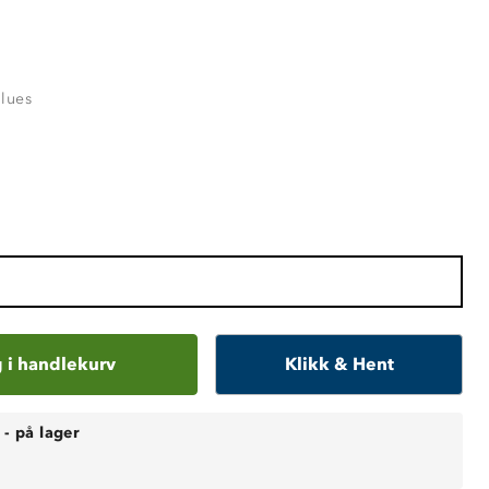
Blues
 i handlekurv
Klikk & Hent
-
på lager