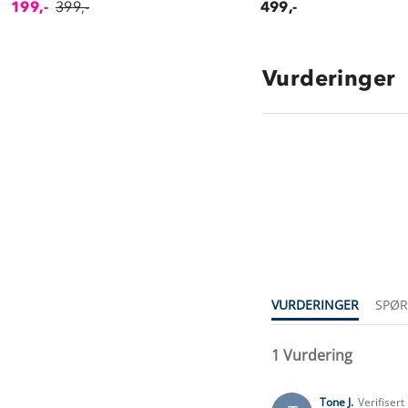
199,-
399,-
499,-
Vurderinger
1.0
star
rating
VURDERINGER
SPØ
1 Vurdering
Tone J.
Verifisert