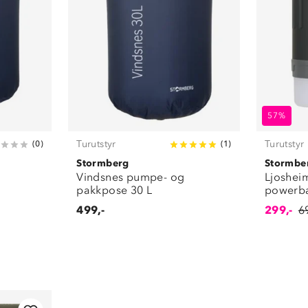
57%
Turutstyr
Turutstyr
(
0
)
(
1
)
Stormberg
Stormbe
Vindsnes pumpe- og
Ljosheim
pakkpose 30 L
powerb
499,-
299,-
6