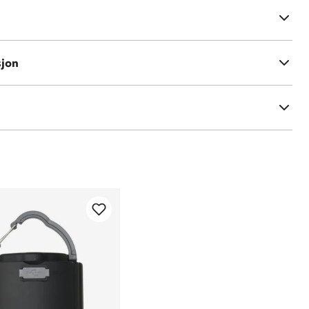
mmer
nendørsbruk og camping
sjon
C