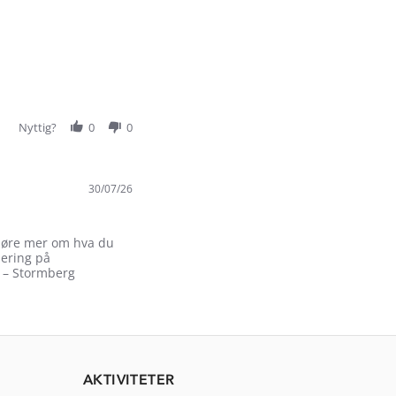
Nyttig?
0
0
30/07/26
e høre mer om hva du
mering på
na – Stormberg
AKTIVITETER