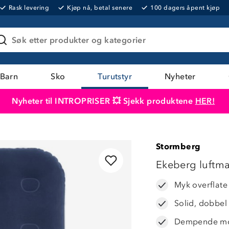
Rask levering
Kjøp nå, betal senere
100 dagers åpent kjøp
Søk etter produkter og kategorier
Barn
Sko
Turutstyr
Nyheter
Nyheter til INTROPRISER 💥 Sjekk produktene
HER!
Produktet er lagt i handlekurven
Til kassen
Stormberg
Ekeberg luftm
Myk overflate
Solid, dobbel 
Dempende mo