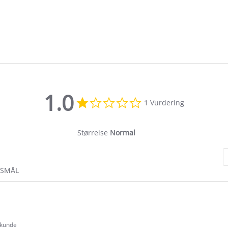
1.0
1.0
1 Vurdering
star
rating
Størrelse
Normal
RSMÅL
 kunde