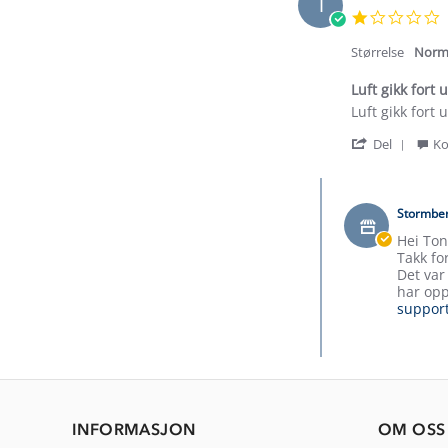
T
1
s
r
Størrelse
Norm
Luft gikk fort u
Review
review
Luft gikk fort u
by
stating
'
Tone
Luft
Del
Ko
Shar
J.
gikk
Revi
on
fort
Comments
by
29
ut
by
Tone
Jul
Stormbe
Butikkeier
J.
2026
on
Hei Ton
on
Review
Takk fo
29
by
Det var
Jul
Tone
har opp
2026
J.
suppor
on
29
Jul
2026
INFORMASJON
OM OSS