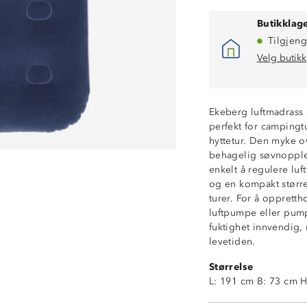
Butikklage
Tilgjeng
Velg butikk
Ekeberg luftmadrass
perfekt for campingt
hyttetur. Den myke o
behagelig søvnopple
enkelt å regulere lu
og en kompakt større
turer. For å opprett
luftpumpe eller pum
fuktighet innvendig,
Myk overflate
levetiden.
Solid, dobbel lu
Størrelse
Dempende mot 
L: 191 cm B: 73 cm H
Passer til pump
Enkel å folde f