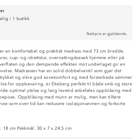
r:
elig i 1 butikk
Nettpris er gjeldende.
 er en komfortabel og praktisk madrass med 73 cm bredde,
urer, cup- og idrettstur, overnattingsbesøk hjemme eller på
verflaten og den dempende effekten mot underlaget gir en
velse. Madrassen har en solid dobbelventil som gjør det
fttrykket og sikre god sovekomfort og med forsterkede sømmer
lse for oppbevaring, er Ekeberg perfekt til både små og store
holde optimal ytelse og lang levetid anbefales oppblåsing med
pepose. Oppblåsing med munn er mulig, men kan tilføre
 noe som over tid kan redusere isolasjonsevnen og forkorte
ftventil
underlag
: 18 cm Pakkmål: 30 x 7 x 24,5 cm
eposer og luftpumpe
or oppbevaring