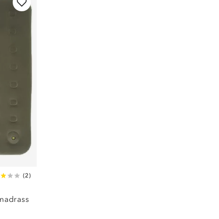
(
2
)
madrass