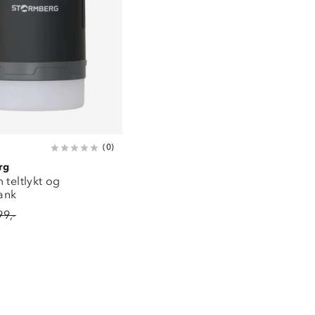
(
0
)
rg
 teltlykt og
ank
99,-