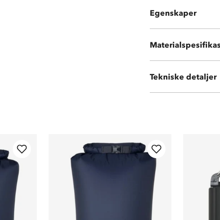
Forsterkede sø
Egenskaper
Praktisk for in
Materialspesifika
Miljøvennlig PV
Tekniske detaljer
Vekt:
1,39 kg