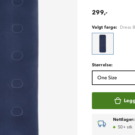
299,-
Valgt farge:
Dress 
Størrelse:
One Size
Legg
Nettlager:
50+ stk