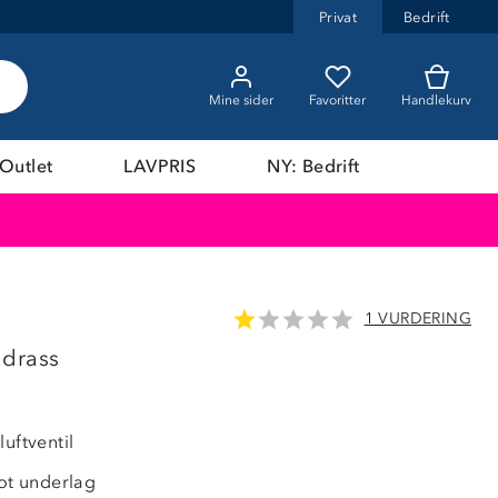
Privat
Bedrift
Mine sider
Favoritter
Handlekurv
Outlet
LAVPRIS
NY: Bedrift
1 VURDERING
adrass
luftventil
t underlag