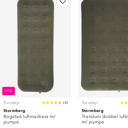
50%
Turutstyr
Turutstyr
(
3
)
Stormberg
Stormberg
Bogstad luftmadrass m/
Trandum dobbel luft
pumpe
m/ pumpe