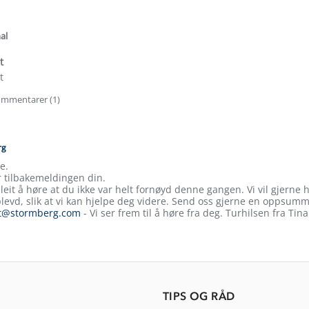
.0
tar
ating
al
t
t
mmentarer (1)
e
ew
rg
e.
r tilbakemeldingen din.
 leit å høre at du ikke var helt fornøyd denne gangen. Vi vil gjern
levd, slik at vi kan hjelpe deg videre. Send oss gjerne en oppsum
t@stormberg.com
- Vi ser frem til å høre fra deg. Turhilsen fra Ti
TIPS OG RÅD