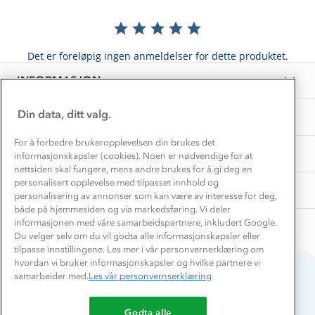
Norgesferie 🇳🇴
Våre butikker
Materialer
Vask og vedlikehold
Få turinspirasjon og tips her⛰
Bedrift, barnehage og SFO
Personvern
Det er foreløpig ingen anmeldelser for dette produktet.
EL-retur
Overnatte utendørs⛺
Presse
Samarbeide med oss?
INFORMASJON
Store størrelser
Storms turtips🐿️
Jobbe hos oss?
Turmat oppskrifter
Din data, ditt valg.
OM OSS
Leirskole 🥾
Beredskap
For å forbedre brukeropplevelsen din brukes det
Barnehageansatt
TIPS OG RÅD
informasjonskapsler (cookies). Noen er nødvendige for at
nettsiden skal fungere, mens andre brukes for å gi deg en
Tips til hyttetur
personalisert opplevelse med tilpasset innhold og
AKTIVITETER
personalisering av annonser som kan være av interesse for deg,
både på hjemmesiden og via markedsføring. Vi deler
informasjonen med våre samarbeidspartnere, inkludert Google.
Du velger selv om du vil godta alle informasjonskapsler eller
tilpasse innstillingene. Les mer i vår personvernerklæring om
hvordan vi bruker informasjonskapsler og hvilke partnere vi
samarbeider med.
Les vår personvernserklæring
Du betaler enkelt med
Godta alle