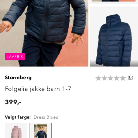
LAVPRIS
LAVPRIS
LAVPRIS
Stormberg
(0)
Folgelia jakke barn 1-7
399,-
Valgt farge:
Dress Blues