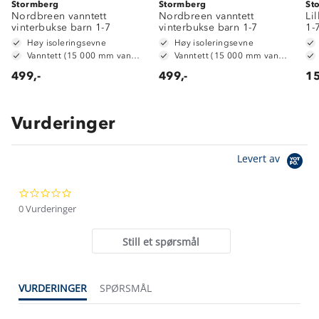
Stormberg
Stormberg
St
Nordbreen vanntett
Nordbreen vanntett
Li
vinterbukse barn 1-7
vinterbukse barn 1-7
1-
Høy isoleringsevne
Høy isoleringsevne
Vanntett (15 000 mm vannsøyle)
Vanntett (15 000 mm vannsøyle)
499,-
499,-
15
Vurderinger
Om Stormberg
Levert av
Verdigrunnlag
0.0
Klima og miljø
Trelagsprinsippet barn
star
0 Vurderinger
Kundeservice
rating
Etisk handel
Alt du trenger til Norgesferien
Still et spørsmål
Kontakt oss
Dyreetikk
Dette trenger du til barnehagen
Konkurransevinnere
1% til samfunnet
VURDERINGER
SPØRSMÅL
Gravidklær
Kundeklubb
Inkludering
Hvordan velge riktig turtøy?