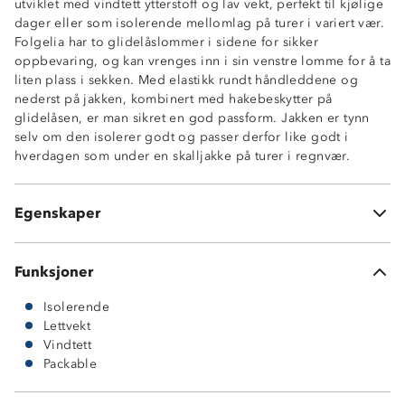
utviklet med vindtett ytterstoff og lav vekt, perfekt til kjølige
dager eller som isolerende mellomlag på turer i variert vær.
Folgelia har to glidelåslommer i sidene for sikker
oppbevaring, og kan vrenges inn i sin venstre lomme for å ta
Lettvekt
liten plass i sekken. Med elastikk rundt håndleddene og
Isolerende
nederst på jakken, kombinert med hakebeskytter på
Vindtett
glidelåsen, er man sikret en god passform. Jakken er tynn
Packable
selv om den isolerer godt og passer derfor like godt i
2 sidelommer med glidelås
hverdagen som under en skalljakke på turer i regnvær.
Hakebeskytter på glidelås
Knagghempe innvendig i nakken
Elastikk på håndledd og nede i sidene
Egenskaper
OekoTex®-sertifisert
Funksjoner
Isolerende
Lettvekt
Vindtett
Packable
Ytterstoff: 100 % nylon