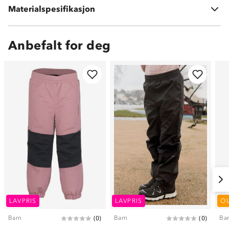
Materialspesifikasjon
Fôring: 100 % polyester
Anbefalt for deg
LAVPRIS
LAVPRIS
O
Barn
Barn
Ba
(
0
)
(
0
)