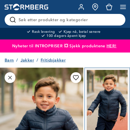
Søk etter produkter og kategorier
Rask levering
Kjøp nå, betal senere
100 dagers åpent kjøp
Nyheter til INTROPRISER 💥 Sjekk produktene
HER!
Barn
Jakker
Fritidsjakker
Produktet er lagt i handlekurven
Til kassen