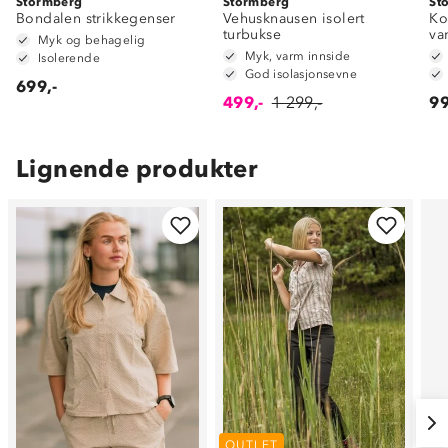
Stormberg
Stormberg
St
Bondalen strikkegenser
Vehusknausen isolert
Ko
turbukse
va
Myk og behagelig
Myk, varm innside
Isolerende
God isolasjonsevne
699,-
499,-
1 299,-
99
Lignende produkter
OUTLET