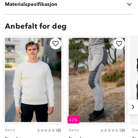
Materialspesifikasjon
100 % polyester
Anbefalt for deg
62%
Herre
Dame
Da
(
0
)
(
0
)