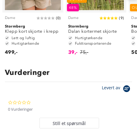
48%
O
Dame
Dame
Da
(
0
)
(
9
)
Stormberg
Stormberg
St
Klepp kort skjorte i krepp
Dalan kortermet skjorte
Bo
Lett og luftig
Hurtigtørkende
Hurtigtørkende
Fukttransporterende
499,-
39,-
75,-
50
Vurderinger
Om Stormberg
Levert av
Verdigrunnlag
0.0
Klima og miljø
Trelagsprinsippet barn
star
0 Vurderinger
Kundeservice
rating
Etisk handel
Alt du trenger til Norgesferien
Still et spørsmål
Kontakt oss
Dyreetikk
Dette trenger du til barnehagen
Konkurransevinnere