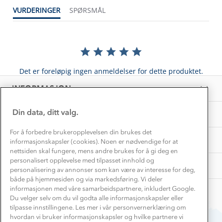
1% til samfunnet
VURDERINGER
SPØRSMÅL
Gravidklær
Kundeklubb
Inkludering
Hvordan velge riktig turtøy?
Norgesferie 🇳🇴
Våre butikker
Materialer
Vask og vedlikehold
Få turinspirasjon og tips her⛰
Bedrift, barnehage og SFO
Personvern
Det er foreløpig ingen anmeldelser for dette produktet.
EL-retur
Overnatte utendørs⛺
Presse
Samarbeide med oss?
INFORMASJON
Store størrelser
Storms turtips🐿️
Jobbe hos oss?
Turmat oppskrifter
Din data, ditt valg.
OM OSS
Leirskole 🥾
Beredskap
For å forbedre brukeropplevelsen din brukes det
Barnehageansatt
TIPS OG RÅD
informasjonskapsler (cookies). Noen er nødvendige for at
nettsiden skal fungere, mens andre brukes for å gi deg en
Tips til hyttetur
personalisert opplevelse med tilpasset innhold og
AKTIVITETER
personalisering av annonser som kan være av interesse for deg,
både på hjemmesiden og via markedsføring. Vi deler
informasjonen med våre samarbeidspartnere, inkludert Google.
Du velger selv om du vil godta alle informasjonskapsler eller
tilpasse innstillingene. Les mer i vår personvernerklæring om
hvordan vi bruker informasjonskapsler og hvilke partnere vi