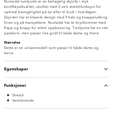
Numedal turskjorte er en behagelig skjorte i myk
kordfløyelkvalitet, utviklet med 2-veis stretchfunksjon for
optimal bevegelighet på tur eller til bruk i hverdagen.
Skjorten har et klassisk design med Y-hals og knappelukking
foran og på mansjettene. Numedal har to brystlommer med
2-veisstretch
flapp og knapp for enkel oppbevaring. Turskjorta har en rett
Pustende
passform, men passer like godt til både dame og herre.
Y-hals
Størrelse
Knappelukking foran
Dette er en unisexmodell som passer til både dame og
2 brystlommer
herre.
Normal passform
Brettet krage
Knappelukking på ermer
Egenskaper
Knagghempe i nakken
Funksjoner
Stretch
Ventilerende