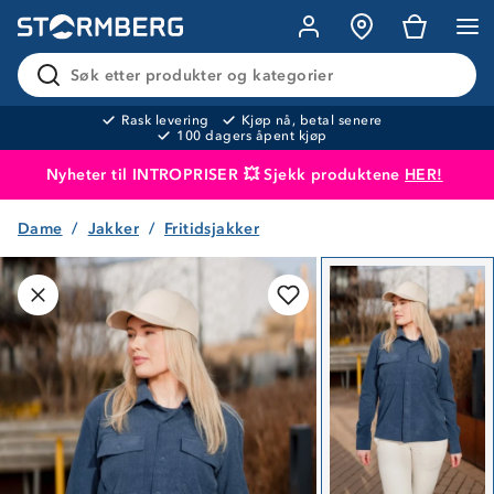
Søk etter produkter og kategorier
Rask levering
Kjøp nå, betal senere
100 dagers åpent kjøp
Nyheter til INTROPRISER 💥 Sjekk produktene
HER!
Dame
Jakker
Fritidsjakker
Produktet er lagt i handlekurven
Til kassen