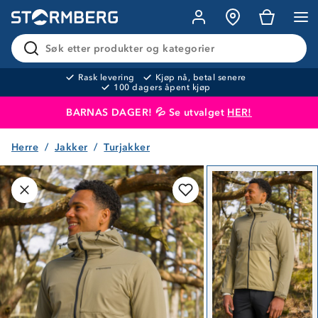
Søk etter produkter og kategorier
Rask levering
Kjøp nå, betal senere
100 dagers åpent kjøp
BARNAS DAGER! 💦 Se utvalget
HER!
Herre
Jakker
Turjakker
Produktet er lagt i handlekurven
Til kassen