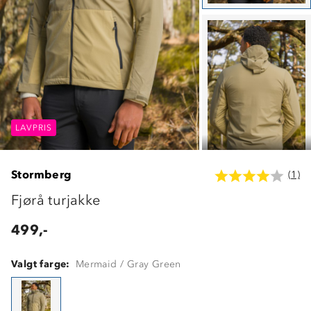
LAVPRIS
LAVPRIS
LAVPRIS
Stormberg
(1)
Fjørå turjakke
499,-
Valgt farge:
Mermaid / Gray Green