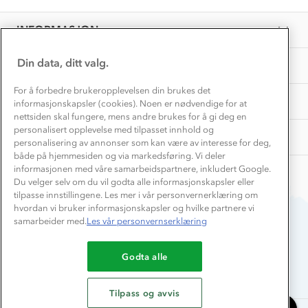
by
May
ut.
EL-retur
Kenneth
Overnatte utendørs⛺
2026
Presse
K.
Samarbeide med oss?
INFORMASJON
Store størrelser
on
Storms turtips🐿️
7
Jobbe hos oss?
May
Turmat oppskrifter
Din data, ditt valg.
OM OSS
Leirskole 🥾
2026
Beredskap
For å forbedre brukeropplevelsen din brukes det
Barnehageansatt
TIPS OG RÅD
informasjonskapsler (cookies). Noen er nødvendige for at
nettsiden skal fungere, mens andre brukes for å gi deg en
Tips til hyttetur
personalisert opplevelse med tilpasset innhold og
AKTIVITETER
personalisering av annonser som kan være av interesse for deg,
både på hjemmesiden og via markedsføring. Vi deler
informasjonen med våre samarbeidspartnere, inkludert Google.
Du velger selv om du vil godta alle informasjonskapsler eller
tilpasse innstillingene. Les mer i vår personvernerklæring om
hvordan vi bruker informasjonskapsler og hvilke partnere vi
samarbeider med.
Les vår personvernserklæring
Du betaler enkelt med
Godta alle
Tilpass og avvis