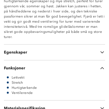
hurtigtørkende egenskaper og mye stretch, perfekt for turer
Lettvekt
gjennom vår, sommer og høst. Jakken kan justeres i hetten,
Ventilerende
på håndleddene og nederst i hver side, og den tekniske
Teknisk passform
passformen sikrer at man får god bevegelighet. Fjørå er lett i
Fastmontert hette med justering rundt ansikt og i
vekt og gir godt med ventilering for turer med varierende
bakhodet
intensitetsnivå. Med tre romslige glidelåslommer er man
Hakebeskytter på glidelås
sikret gode oppbevaringsmuligheter på både små og store
Knagghempe i nakken
turer.
2 sidelommer med glidelås
1 utvendig brystlomme med glidelås
Strikkjustering nede i sidene
Egenskaper
Borrelåsjustering på håndledd
Funksjoner
Lettvekt
Stretch
Hurtigtørkende
Ventilerende
87 % nylon
Materialspesifikasjon
13 % elastan