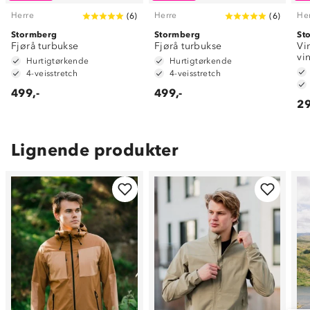
Herre
Herre
He
(
6
)
(
6
)
Stormberg
Stormberg
St
Fjørå turbukse
Fjørå turbukse
Vi
vi
Hurtigtørkende
Hurtigtørkende
4-veisstretch
4-veisstretch
499,-
499,-
29
Lignende produkter