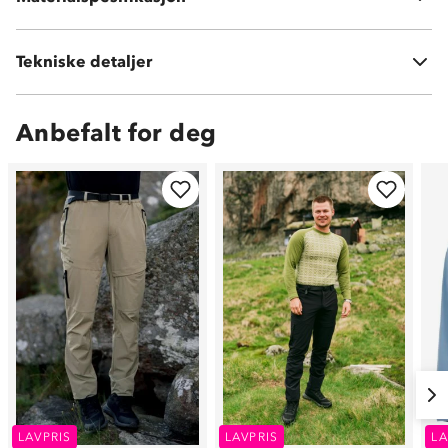
Tekniske detaljer
Vekt:
370 gram i str M
Anbefalt for deg
LAVPRIS
LAVPRIS
LA