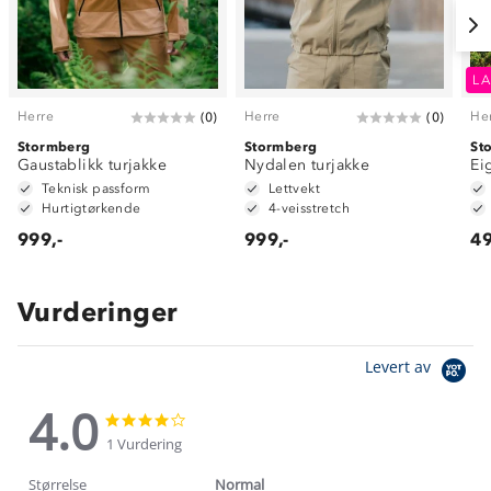
LA
Herre
Herre
He
(
0
)
(
0
)
Stormberg
Stormberg
St
Gaustablikk turjakke
Nydalen turjakke
Ei
Teknisk passform
Lettvekt
Hurtigtørkende
4-veisstretch
999,-
999,-
49
Vurderinger
Levert av
4.0
4.0
4.0
star
star
1 Vurdering
rating
rating
Størrelse
Normal