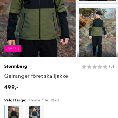
LAVPRIS
LAVPRIS
LAVPRIS
Stormberg
(0)
Geiranger fôret skalljakke
499,-
Valgt farge:
Thyme / Jet Black