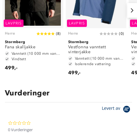
LAVPRIS
LAVPRIS
LA
Herre
Herre
He
(
8
)
(
0
)
Stormberg
Stormberg
St
Fana skalljakke
Vestfonna vanntett
Ve
vinterjakke
vi
Vanntett (10 000 mm vannsøyle)
Vanntett (10 000 mm vannsøyle)
Vindtett
Isolerende vattering
499,-
499,-
49
Vurderinger
Om Stormberg
Levert av
Verdigrunnlag
0.0
Klima og miljø
Trelagsprinsippet barn
star
0 Vurderinger
Kundeservice
rating
Etisk handel