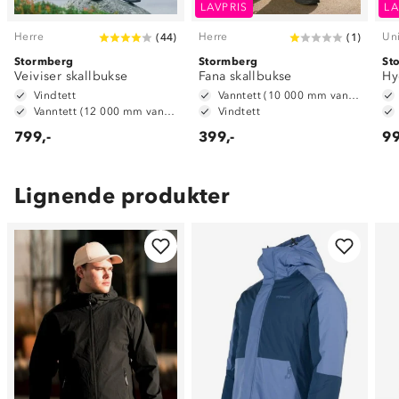
LAVPRIS
LA
Herre
Herre
Un
(
44
)
(
1
)
Stormberg
Stormberg
St
Veiviser skallbukse
Fana skallbukse
Hy
Vindtett
Vanntett (10 000 mm vannsøyle)
Vanntett (12 000 mm vannsøyle)
Vindtett
799,-
399,-
99
Lignende produkter