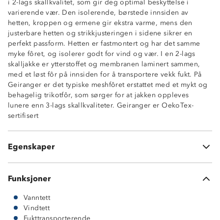
i 2-lags skallkvalitet, som gir deg optimal beskyttelse i
Vanntett (10 000 mm vannsøyle)
varierende vær. Den isolerende, børstede innsiden av
Fukttransporterende (5 000 g/m2/24t)
hetten, kroppen og ermene gir ekstra varme, mens den
Vindtett
justerbare hetten og strikkjusteringen i sidene sikrer en
Isolerende, børstet innside
perfekt passform. Hetten er fastmontert og har det samme
White TPU-membran
myke fôret, og isolerer godt for vind og vær. I en 2-lags
2-lagsskall
skalljakke er ytterstoffet og membranen laminert sammen,
80 gsm polyester
med et løst fôr på innsiden for å transportere vekk fukt. På
Høy krage
Geiranger er det typiske meshfôret erstattet med et mykt og
Fastmontert hette med justering rundt ansikt og i
behagelig trikotfôr, som sørger for at jakken oppleves
bakhodet
lunere enn 3-lags skallkvaliteter. Geiranger er OekoTex-
Borrelåsstramming på håndledd
sertifisert
Strikkjustering nede i sidene
2 glidelåslommer i sidene
Hakebeskytter på hovedglidelås
Egenskaper
OekoTex® standard 100
Funksjoner
Vanntett
Vindtett
Fukttransporterende