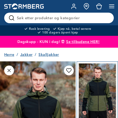
Søk etter produkter og kategorier
Rask levering
Kjøp nå, betal senere
100 dagers åpent kjøp
Dagskupp - KUN i dag! ⏰
Se tilbudene HER!
Herre
Jakker
Skalljakker
Produktet er lagt i handlekurven
Til kassen