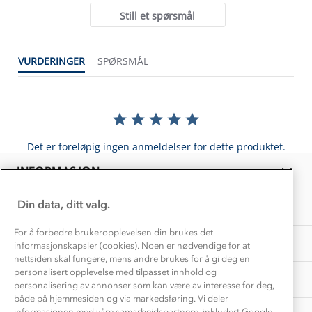
Alt du trenger til Norgesferien
Still et spørsmål
Kontakt oss
Dyreetikk
Dette trenger du til barnehagen
Konkurransevinnere
1% til samfunnet
VURDERINGER
SPØRSMÅL
Gravidklær
Kundeklubb
Inkludering
Hvordan velge riktig turtøy?
Norgesferie 🇳🇴
Våre butikker
Materialer
Vask og vedlikehold
Få turinspirasjon og tips her⛰
Bedrift, barnehage og SFO
Personvern
Det er foreløpig ingen anmeldelser for dette produktet.
EL-retur
Overnatte utendørs⛺
Presse
Samarbeide med oss?
INFORMASJON
Store størrelser
Storms turtips🐿️
Jobbe hos oss?
Turmat oppskrifter
Din data, ditt valg.
OM OSS
Leirskole 🥾
Beredskap
For å forbedre brukeropplevelsen din brukes det
Barnehageansatt
TIPS OG RÅD
informasjonskapsler (cookies). Noen er nødvendige for at
nettsiden skal fungere, mens andre brukes for å gi deg en
Tips til hyttetur
personalisert opplevelse med tilpasset innhold og
AKTIVITETER
personalisering av annonser som kan være av interesse for deg,
både på hjemmesiden og via markedsføring. Vi deler
informasjonen med våre samarbeidspartnere, inkludert Google.