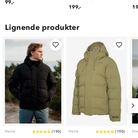
99,-
199,-
19
Lignende produkter
Herre
Herre
He
(
190
)
(
190
)