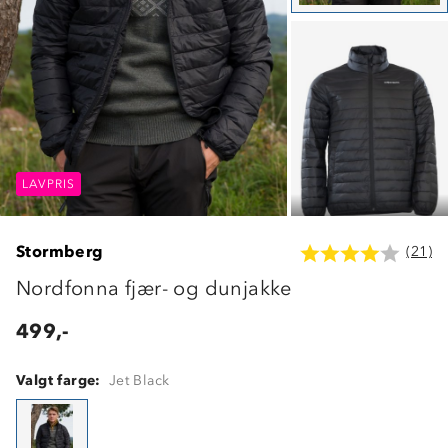
LAVPRIS
LAVPRIS
LAVPRIS
Stormberg
(21)
Nordfonna fjær- og dunjakke
499,-
Valgt farge:
Jet Black