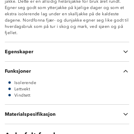
jakke. Dette er en allsidig helårsjakke for bruk året rundt.
Egner seg godt som ytterjakke på kjølige dager og som et
ekstra isolerende lag under en skalljakke på de kaldeste
Isolerende med dun og fjær
dagene. Nordfonna fjær- og dunjakke egner seg like godt til
Vindtett
hverdagsbruk som på tur i skog og mark, ved sjøen og på
Lettvekt
fjellet.
Stikklommer
Elastisk
Stormklaff over glidelås
Egenskaper
To stikklommer på innsiden
Funksjoner
Isolerende
Lettvekt
Vindtett
Materialspesifikasjon
45 % fjær / 5 % dun / 50 % polyester