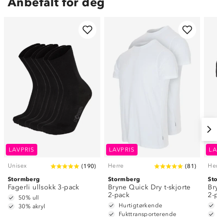
Anbefalt for deg
LAVPRIS
LAVPRIS
LA
Unisex
Herre
He
(
190
)
(
81
)
Stormberg
Stormberg
St
Fagerli ullsokk 3-pack
Bryne Quick Dry t-skjorte
Br
2-pack
2-
50% ull
Hurtigtørkende
30% akryl
Fukttransporterende