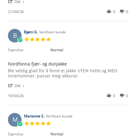
'
Rune
Nordfonna
Del
Share
j.
fjær-
Review
21/04/26
0
0
on
og
by
21
dunjakke
Rune
Apr
j.
2026
on
Bjørn G.
Verifisert kunde
B
21
5.0
Apr
star
2026
rating
Størrelse
Normal
Nordfonna fjær- og dunjakke
Review
review
Ble veldig glad for å finne ei jakke UTEN hette og MED
by
stating
innerlommer, passer meg akkurat.
Bjørn
Nordfonna
'
G.
fjær-
Del
Share
on
og
Review
19/04/26
0
0
19
dunjakke
by
Apr
Bjørn
2026
G.
on
Marianne S.
Verifisert kunde
M
19
5.0
Apr
star
2026
rating
Størrelse
Normal