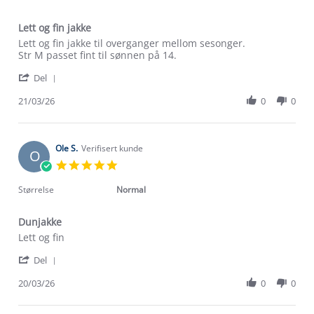
Lett og fin jakke
Review
review
Lett og fin jakke til overganger mellom sesonger.
by
stating
Str M passet fint til sønnen på 14.
Marianne
Lett
'
S.
og
Del
Share
on
fin
Review
21/03/26
0
0
21
jakke
by
Mar
Marianne
2026
S.
on
Ole S.
Verifisert kunde
O
21
5.0
Mar
star
2026
rating
Størrelse
Normal
Dunjakke
Review
review
Lett og fin
by
stating
'
Ole
Dunjakke
Del
Share
S.
Review
20/03/26
0
0
on
by
20
Om Stormberg
Ole
Mar