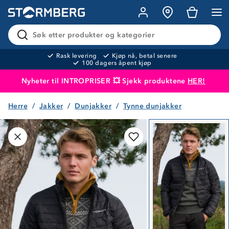
Søk etter produkter og kategorier
Rask levering
Kjøp nå, betal senere
100 dagers åpent kjøp
Nyheter til INTROPRISER 💥 Sjekk produktene
HER!
Herre
Jakker
Dunjakker
Tynne dunjakker
Produktet er lagt i handlekurven
Til kassen