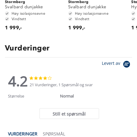
Stormberg
Stormberg
St
Svalbard dunjakke
Svalbard dunjakke
Hy
Høy isolasjonsevne
Høy isolasjonsevne
Vindtett
Vindtett
1 999,-
1 999,-
1 
Vurderinger
Levert av
4.2
4.2
4.2
star
star
21 Vurderinger, 1 Spørsmål og svar
rating
rating
Størrelse
Normal
Still et spørsmål
VURDERINGER
SPØRSMÅL