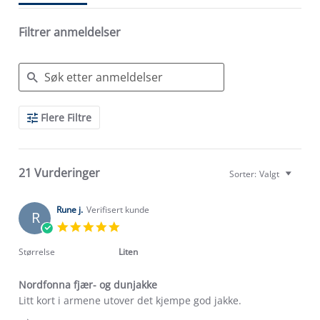
Filtrer anmeldelser
Search
Flere Filtre
Reviews
21 Vurderinger
Sorter:
Valgt
Rune j.
Verifisert kunde
R
5.0
star
rating
Størrelse
Liten
Nordfonna fjær- og dunjakke
Review
review
Litt kort i armene utover det kjempe god jakke.
by
stating