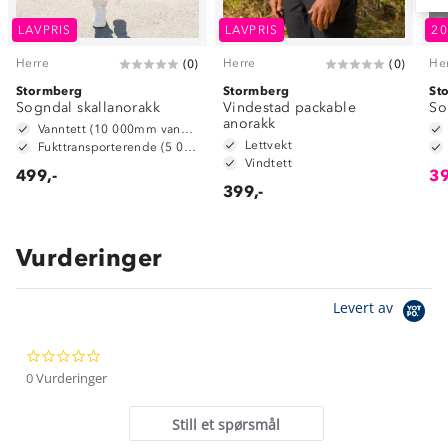
LAVPRIS
LAVPRIS
2
Herre
Herre
He
(
0
)
(
0
)
Stormberg
Stormberg
St
Sogndal skallanorakk
Vindestad packable
So
anorakk
Vanntett (10 000mm vannsøyle)
Lettvekt
Fukttransporterende (5 000g/m2/24t)
Vindtett
499,-
39
399,-
Vurderinger
Om Stormberg
Levert av
Verdigrunnlag
0.0
Klima og miljø
Trelagsprinsippet barn
star
0 Vurderinger
Kundeservice
rating
Etisk handel
Alt du trenger til Norgesferien
Still et spørsmål
Kontakt oss
Dyreetikk