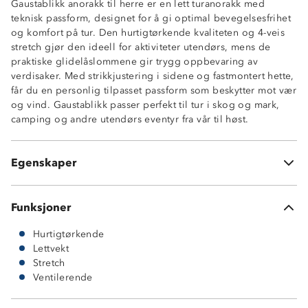
Gaustablikk anorakk til herre er en lett turanorakk med
teknisk passform, designet for å gi optimal bevegelsesfrihet
Teknisk passform
og komfort på tur. Den hurtigtørkende kvaliteten og 4-veis
Hurtigtørkende
stretch gjør den ideell for aktiviteter utendørs, mens de
4-veis stretch
praktiske glidelåslommene gir trygg oppbevaring av
Lettvekt
verdisaker. Med strikkjustering i sidene og fastmontert hette,
1 frontlomme med glidelås og flapp
får du en personlig tilpasset passform som beskytter mot vær
Strikkjustering nede i sidene
og vind. Gaustablikk passer perfekt til tur i skog og mark,
Fastmontert hette med 2-punktsjustering
camping og andre utendørs eventyr fra vår til høst.
Høy hals med glidelås
Hakebeskytter på glidelås
Knagghempe i nakken
Egenskaper
Borrelåsjustering på håndledd
Funksjoner
Hurtigtørkende
Lettvekt
Stretch
Ventilerende
94 % polyester