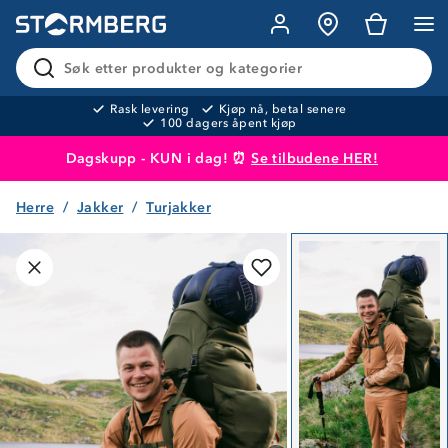
Søk etter produkter og kategorier
Rask levering
Kjøp nå, betal senere
100 dagers åpent kjøp
Dagskupp - KUN i dag! ⏰
Se tilbudene HER!
Herre
Jakker
Turjakker
Produktet er lagt i handlekurven
Til kassen