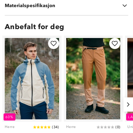
Materialspesifikasjon
6 % elastan
Anbefalt for deg
60%
LA
Herre
Herre
Un
(
34
)
(
0
)