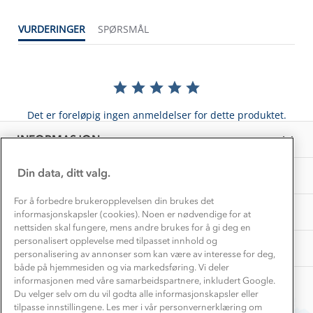
Dette trenger du til barnehagen
Konkurransevinnere
1% til samfunnet
VURDERINGER
SPØRSMÅL
Gravidklær
Kundeklubb
Inkludering
Hvordan velge riktig turtøy?
Norgesferie 🇳🇴
Våre butikker
Materialer
Vask og vedlikehold
Få turinspirasjon og tips her⛰
Bedrift, barnehage og SFO
Personvern
Det er foreløpig ingen anmeldelser for dette produktet.
EL-retur
Overnatte utendørs⛺
Presse
Samarbeide med oss?
INFORMASJON
Store størrelser
Storms turtips🐿️
Jobbe hos oss?
Turmat oppskrifter
Din data, ditt valg.
OM OSS
Leirskole 🥾
Beredskap
For å forbedre brukeropplevelsen din brukes det
Barnehageansatt
TIPS OG RÅD
informasjonskapsler (cookies). Noen er nødvendige for at
nettsiden skal fungere, mens andre brukes for å gi deg en
Tips til hyttetur
personalisert opplevelse med tilpasset innhold og
AKTIVITETER
personalisering av annonser som kan være av interesse for deg,
både på hjemmesiden og via markedsføring. Vi deler
informasjonen med våre samarbeidspartnere, inkludert Google.
Du velger selv om du vil godta alle informasjonskapsler eller
tilpasse innstillingene. Les mer i vår personvernerklæring om