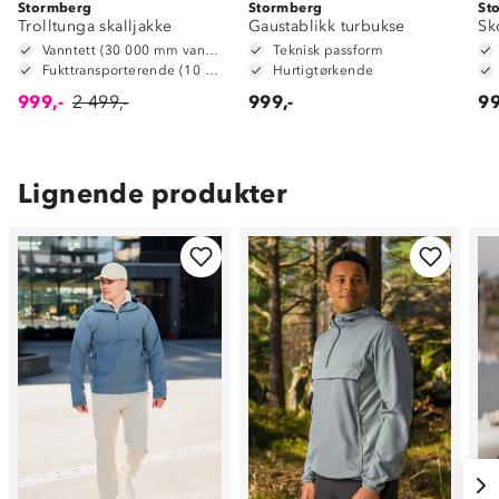
Stormberg
Stormberg
St
Trolltunga skalljakke
Gaustablikk turbukse
Sk
Vanntett (30 000 mm vannsøyle)
Teknisk passform
Fukttransporterende (10 000 g/m2/24t)
Hurtigtørkende
999,-
2 499,-
999,-
99
Lignende produkter