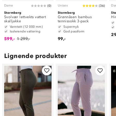
Dame
Unisex
Da
(
0
)
(
36
)
Stormberg
Stormberg
St
Svolvær lettvekts vattert
Grønnåsen bambus
Hi
skalljakke
tennissokk 3-pack
Vanntett (12 000 mm)
Supermyk
Isolerende vattering
God passform
29
599,-
1 299,-
99,-
Lignende produkter