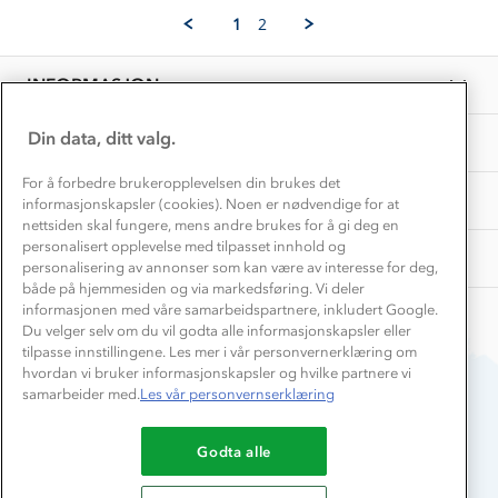
Vask og vedlikehold
J.
Få turinspirasjon og tips her⛰
2026
Bedrift, barnehage og SFO
1
2
on
Personvern
EL-retur
16
Overnatte utendørs⛺
Presse
Jun
Samarbeide med oss?
INFORMASJON
2026
Store størrelser
Storms turtips🐿️
Jobbe hos oss?
Turmat oppskrifter
Din data, ditt valg.
OM OSS
Leirskole 🥾
Beredskap
For å forbedre brukeropplevelsen din brukes det
Barnehageansatt
TIPS OG RÅD
informasjonskapsler (cookies). Noen er nødvendige for at
nettsiden skal fungere, mens andre brukes for å gi deg en
Tips til hyttetur
personalisert opplevelse med tilpasset innhold og
AKTIVITETER
personalisering av annonser som kan være av interesse for deg,
både på hjemmesiden og via markedsføring. Vi deler
informasjonen med våre samarbeidspartnere, inkludert Google.
Du velger selv om du vil godta alle informasjonskapsler eller
tilpasse innstillingene. Les mer i vår personvernerklæring om
hvordan vi bruker informasjonskapsler og hvilke partnere vi
samarbeider med.
Les vår personvernserklæring
Du betaler enkelt med
Godta alle