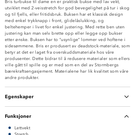
Bris turbukse til dame en er praktisk bukse med lav vekt,
utviklet med 2-veisstretch for god bevegelighet på tur i skog
og til fjells, eller fritidsbruk. Buksen har et klassisk design
med enkel trykknapp i front, glidelåslukking, og
beltehemper i livet for enkel justering. Med rette ben uten
justering kan man selv brette opp eller legge opp bukser
etter ønske. Buksen har to “usynlige” lommer ved hoftene i
Lettvekt
sidesømmene. Bris er produsert av deadstock-materiale, som
Deadstock-materiale
betyr at det er laget fra overskuddsmateriale hos våre
2-veisstretch
produsenter. Dette bidrar til å redusere materialer som ellers
Rette ben uten justering
ville gått til spille og er med som en del av Stormbergs
Beltehemper
bærekraftsengasjement. Materialene har lik kvalitet som våre
Normal passform
andre produkter.
2 sidelommer langs søm
Enkel trykknapp med borrelås
Glidelåslukking
Egenskaper
Elastisk linning
Funksjoner
Lettvekt
Stretch