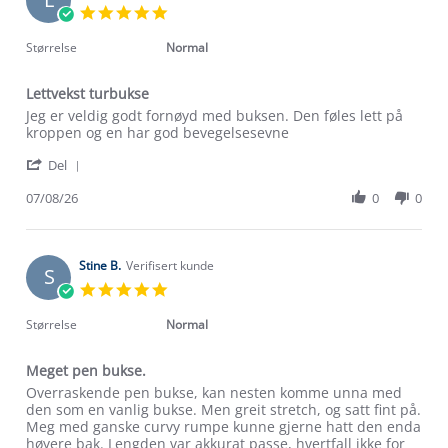
5.0
star
rating
Størrelse
Normal
Lettvekst turbukse
Review
review
Jeg er veldig godt fornøyd med buksen. Den føles lett på
by
stating
kroppen og en har god bevegelsesevne
Elisebeth
Lettvekst
'
S.
turbukse
Del
Share
on
Review
07/08/26
0
0
7
by
Aug
Elisebeth
2026
S.
on
Stine B.
Verifisert kunde
S
7
5.0
Aug
star
2026
rating
Størrelse
Normal
Meget pen bukse.
Review
review
Overraskende pen bukse, kan nesten komme unna med
by
stating
den som en vanlig bukse. Men greit stretch, og satt fint på.
Stine
Meget
Meg med ganske curvy rumpe kunne gjerne hatt den enda
B.
pen
høyere bak. Lengden var akkurat passe, hvertfall ikke for