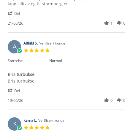
on
bukse.
lang slik av og til stormberg er.
21
'
Jun
Del
Share
2026
Review
21/06/26
1
0
by
Stine
B.
on
Alfhild S.
Verifisert kunde
A
21
5.0
Jun
star
2026
rating
Størrelse
Normal
Bris turbukse
Review
review
Bris turbukse
by
stating
'
Alfhild
Bris
Del
Share
S.
turbukse
Review
19/06/26
0
0
on
by
19
Alfhild
Jun
S.
2026
on
Karna L.
Verifisert kunde
K
19
5.0
Jun
star