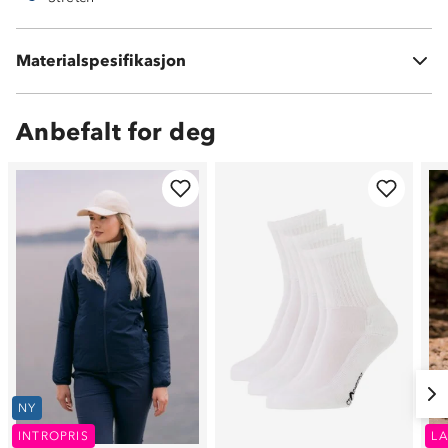
94 % polyester
Materialspesifikasjon
6 % spandex
Anbefalt for deg
NY
INTROPRIS
LA