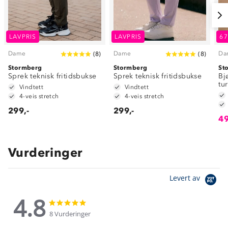
LAVPRIS
LAVPRIS
6
Dame
Dame
Da
(
8
)
(
8
)
Stormberg
Stormberg
St
Sprek teknisk fritidsbukse
Sprek teknisk fritidsbukse
Bj
tu
Vindtett
Vindtett
4-veis stretch
4-veis stretch
299,-
299,-
49
Vurderinger
Levert av
4.8
4.8
4.8
star
star
8 Vurderinger
rating
rating