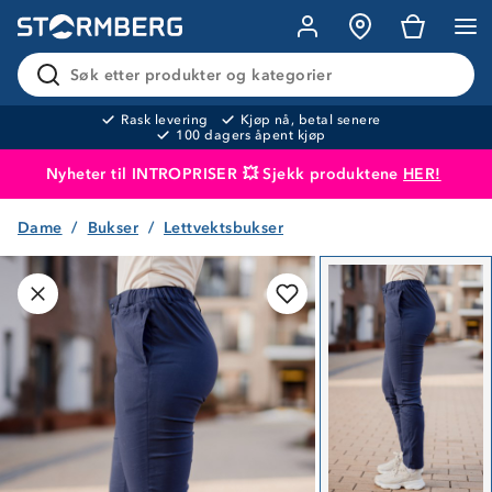
Søk etter produkter og kategorier
Rask levering
Kjøp nå, betal senere
100 dagers åpent kjøp
Nyheter til INTROPRISER 💥 Sjekk produktene
HER!
Dame
Bukser
Lettvektsbukser
Produktet er lagt i handlekurven
Til kassen