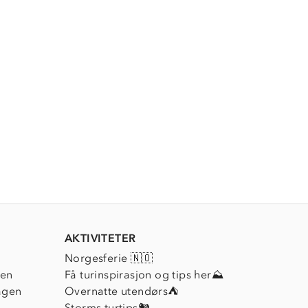
AKTIVITETER
Norgesferie 🇳🇴
ien
Få turinspirasjon og tips her⛰
agen
Overnatte utendørs⛺
Storms turtips🐿️