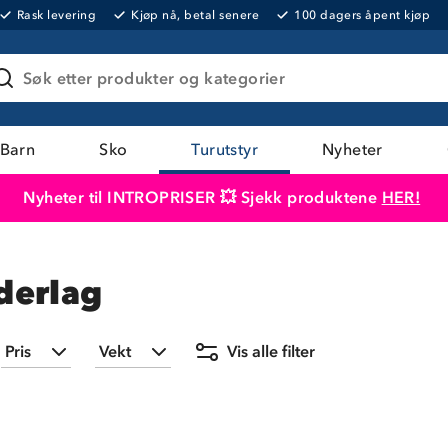
Rask levering
Kjøp nå, betal senere
100 dagers åpent kjøp
Søk etter produkter og kategorier
Barn
Sko
Turutstyr
Nyheter
Nyheter til INTROPRISER 💥 Sjekk produktene
HER!
Produktet er lagt i handlekurven
Til kassen
derlag
Pris
Vekt
Vis alle filter
ap
Min
(
3
)
Maks
1,39 kg
(
1
)
99,-
599,-
1,7 kg
(
1
)