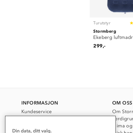
Turutstyr
Stormberg
Ekeberg luftmadr
299,-
INFORMASJON
OM OSS
Kundeservice
Om Stor
Kontakt oss
Verdigru
Konkurransevinnere
Klima og
Din data, ditt valg.
Kundeklubb
Etisk han