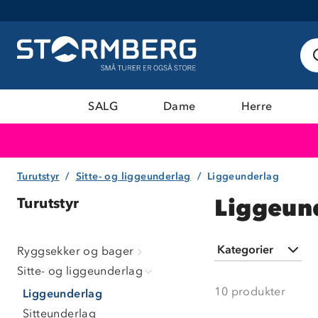
SALG
Dame
Herre
Turutstyr
Sitte- og liggeunderlag
Liggeunderlag
Liggeun
Turutstyr
Kategorier
Ryggsekker og bager
Sitte- og liggeunderlag
Egenberedsk
10
produkter
Liggeunderlag
Sitte- og
Sitteunderlag