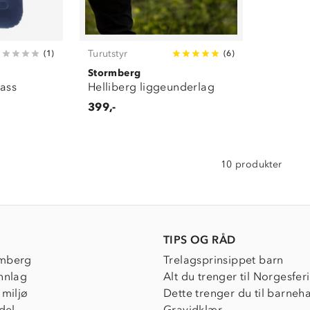
Turutstyr
(
1
)
(
6
)
Stormberg
ass
Helliberg liggeunderlag
399,-
10 produkter
TIPS OG RÅD
mberg
Trelagsprinsippet barn
nnlag
Alt du trenger til Norgesfer
 miljø
Dette trenger du til barneh
del
Gravidklær