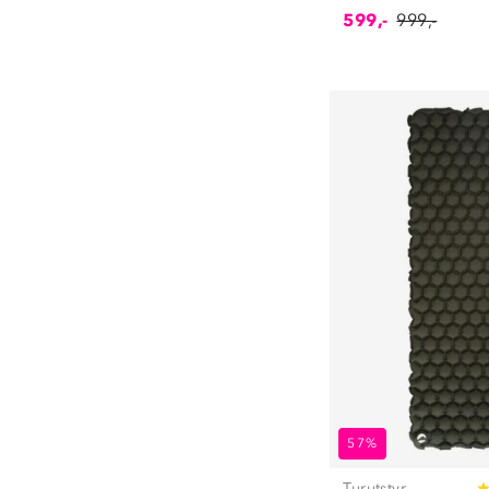
599,-
999,-
57%
Turutstyr