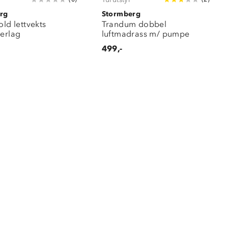
rg
Stormberg
old lettvekts
Trandum dobbel
derlag
luftmadrass m/ pumpe
499,-