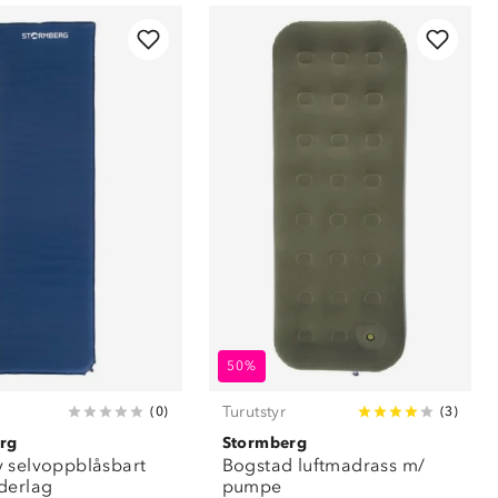
50%
Turutstyr
(
0
)
(
3
)
rg
Stormberg
 selvoppblåsbart
Bogstad luftmadrass m/
derlag
pumpe