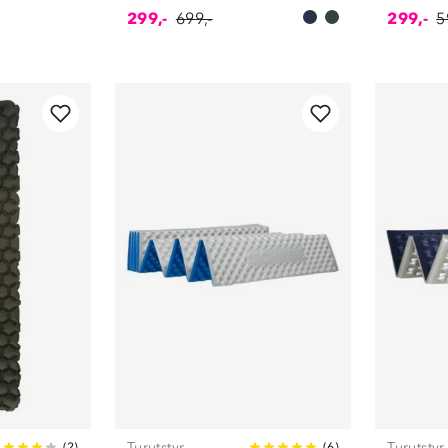
299,-
699,-
299,-
5
Turutstyr
Turutstyr
(
2
)
(
6
)