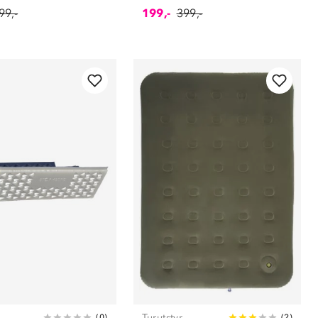
99,-
199,-
399,-
Turutstyr
(
0
)
(
2
)