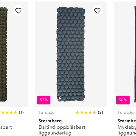
g
(
10
)
3,29 kg
(
1
)
430 gram
(
1
)
50 gram
(
1
)
750 gram
(
2
)
880 gram
(
1
)
57%
50%
Turutstyr
Turutstyr
(
1
)
(
2
)
Stormberg
Stormbe
sbart
Daltind oppblåsbart
Mykleby
liggeunderlag
liggeun