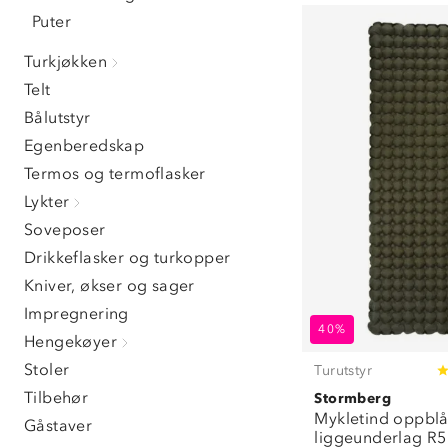
liggeunderla
Puter
Turkjøkken
Telt
Bålutstyr
Egenberedskap
Termos og termoflasker
Lykter
Soveposer
Drikkeflasker og turkopper
Kniver, økser og sager
Impregnering
40%
Hengekøyer
Stoler
Turutstyr
Tilbehør
Stormberg
Mykletind oppblå
Gåstaver
liggeunderlag R5