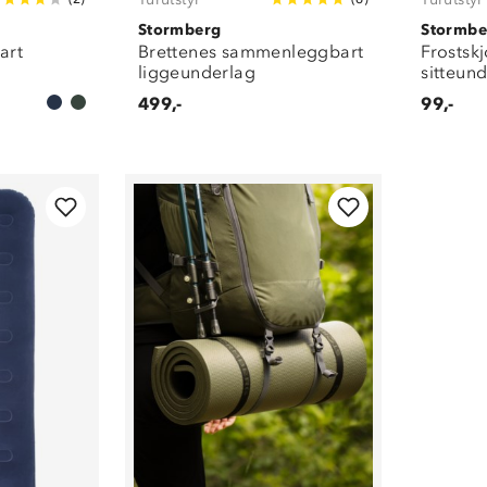
Stormberg
Stormbe
art
Brettenes sammenleggbart
Frostskj
liggeunderlag
sitteun
499,-
99,-