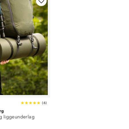
(
6
)
rg
rg liggeunderlag