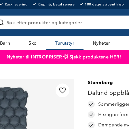
Rask levering
Kjøp nå, betal senere
100 dagers åpent kjøp
Søk etter produkter og kategorier
Barn
Sko
Turutstyr
Nyheter
Nyheter til INTROPRISER 💥 Sjekk produktene
HER!
Produktet er lagt i handlekurven
Til kassen
Stormberg
57%
Daltind oppblå
Sommerligge
Hexagon-form
Dempende mo