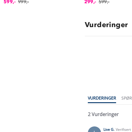
599,-
999,-
299,-
599,-
Vurderinger
4.0
star
rating
VURDERINGER
SPØ
2 Vurderinger
Live G.
Verifisert