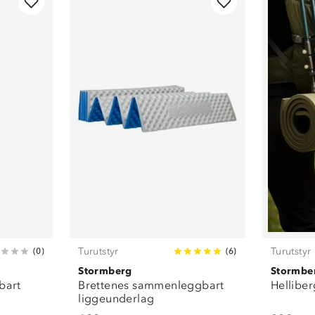
Turutstyr
Turutstyr
(
0
)
(
6
)
Stormberg
Stormbe
bart
Brettenes sammenleggbart
Hellibe
liggeunderlag