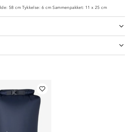
derlag
de: 58 cm Tykkelse: 6 cm Sammenpakket: 11 x 25 cm
e luftlommer
underlag
sset pakkpose eller pumpe
e er ikke inkludert