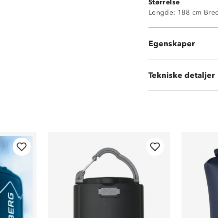
Størrelse
Sommerliggeun
Lengde: 188 cm Bred
Hexagon-formed
Dempende mot 
Luftventil tilpa
Egenskaper
Pumpepose/pump
Tekniske detaljer
Vekt:
750 gram