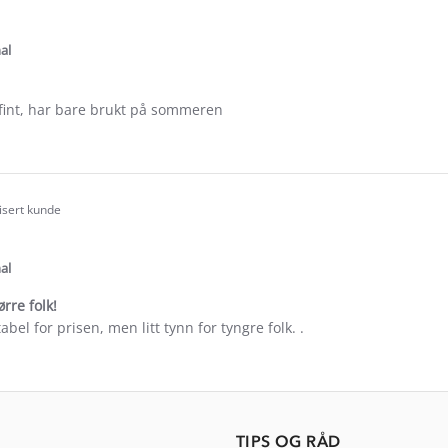
.0
tar
ating
al
 fint, har bare brukt på sommeren
e
ew
fisert kunde
.0
tar
ating
al
ørre folk!
bel for prisen, men litt tynn for tyngre folk. .
e
ew
offer
TIPS OG RÅD