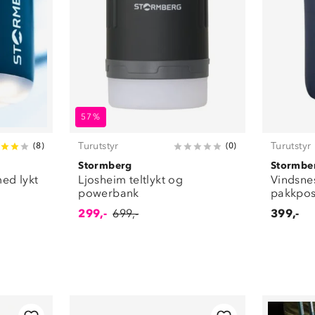
57%
Turutstyr
Turutstyr
(
8
)
(
0
)
Stormberg
Stormbe
ed lykt
Ljosheim teltlykt og
Vindsne
powerbank
pakkpos
299,-
699,-
399,-