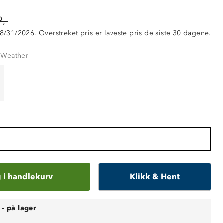
,-
 8/31/2026. Overstreket pris er laveste pris de siste 30 dagene.
 Weather
 i handlekurv
Klikk & Hent
-
på lager