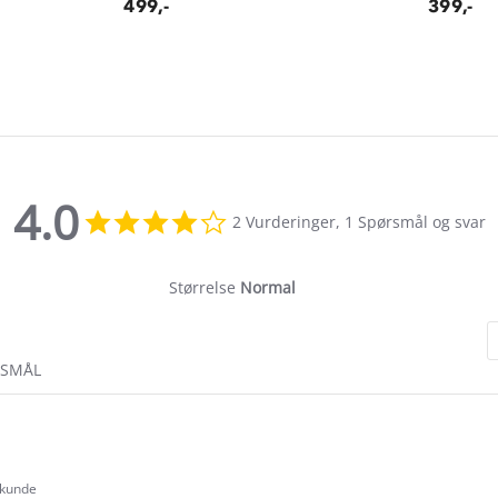
499,-
399,-
4.0
4.0
2 Vurderinger, 1 Spørsmål og svar
star
rating
Størrelse
Normal
RSMÅL
 kunde