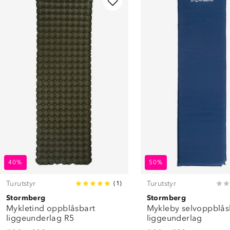
40%
50%
Turutstyr
Turutstyr
(
1
)
Stormberg
Stormberg
Mykletind oppblåsbart
Mykleby selvoppblås
liggeunderlag R5
liggeunderlag