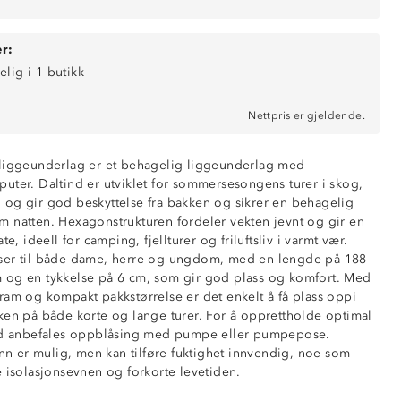
r:
elig i 1 butikk
Nettpris er gjeldende.
 liggeunderlag er et behagelig liggeunderlag med
uter. Daltind er utviklet for sommersesongens turer i skog,
og gir god beskyttelse fra bakken og sikrer en behagelig
 natten. Hexagonstrukturen fordeler vekten jevnt og gir en
te, ideell for camping, fjellturer og friluftsliv i varmt vær.
ser til både dame, herre og ungdom, med en lengde på 188
 og en tykkelse på 6 cm, som gir god plass og komfort. Med
ram og kompakt pakkstørrelse er det enkelt å få plass oppi
ken på både korte og lange turer. For å opprettholde optimal
tid anbefales oppblåsing med pumpe eller pumpepose.
 er mulig, men kan tilføre fuktighet innvendig, noe som
e isolasjonsevnen og forkorte levetiden.