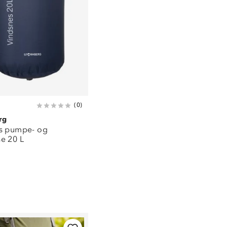
(
0
)
rg
s pumpe- og
e 20 L