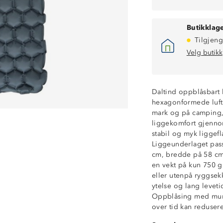
Butikklage
Tilgjeng
Velg butikk
Daltind oppblåsbart
hexagonformede luftp
mark og på camping, 
liggekomfort gjennom
stabil og myk liggefla
Liggeunderlaget pas
cm, bredde på 58 cm
en vekt på kun 750 g
eller utenpå ryggsek
ytelse og lang leve
Oppblåsing med munn
over tid kan reduser