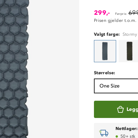
299,-
699
Førpris:
Prisen gjelder t.o.m.
Valgt farge:
Stormy
Størrelse:
One Size
Legg
Nettlager:
50+ stk