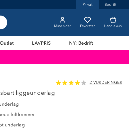
Privat
Bedrift
Mine sider
Favoritter
Handlekurv
Outlet
LAVPRIS
NY: Bedrift
2 VURDERINGER
57%
sbart liggeunderlag
underlag
ede luftlommer
t underlag