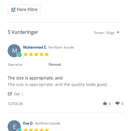
Search
Flere Filtre
Reviews
5 Vurderinger
Sorter:
Valgt
Muhammad Z.
Verifisert kunde
M
5.0
star
rating
Størrelse
Normal
The size is appropriate, and
Review
review
The size is appropriate, and the quality looks good.
by
stating
'
Muhammad
The
Del
Share
Z.
size
Review
12/03/26
0
0
on
is
by
12
appropriate,
Muhammad
Mar
and
Z.
2026
on
Eva D.
Verifisert kunde
E
12
5.0