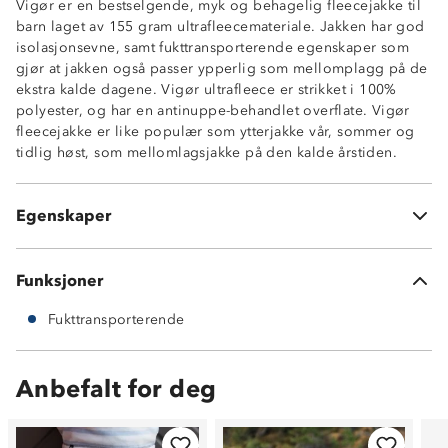
Vigør er en bestselgende, myk og behagelig fleecejakke til
barn laget av 155 gram ultrafleecemateriale. Jakken har god
isolasjonsevne, samt fukttransporterende egenskaper som
gjør at jakken også passer ypperlig som mellomplagg på de
ekstra kalde dagene. Vigør ultrafleece er strikket i 100%
polyester, og har en antinuppe-behandlet overflate. Vigør
Fukttransporterende
fleecejakke er like populær som ytterjakke vår, sommer og
God isolasjonsevne
tidlig høst, som mellomlagsjakke på den kalde årstiden.
Hakebeskytter på glidelås
To sidelommer
Flatlock sømmer i kontrastfarge
Egenskaper
Antinuppe-behandlet
Funksjoner
Fukttransporterende
Anbefalt for deg