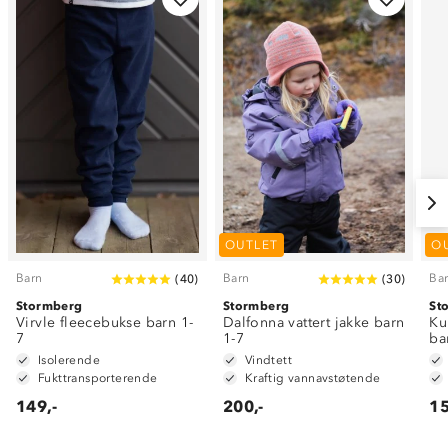
OUTLET
O
Barn
Barn
Ba
(
40
)
(
30
)
Stormberg
Stormberg
St
Virvle fleecebukse barn 1-
Dalfonna vattert jakke barn
Ku
7
1-7
ba
Isolerende
Vindtett
Fukttransporterende
Kraftig vannavstøtende
149,-
200,-
15