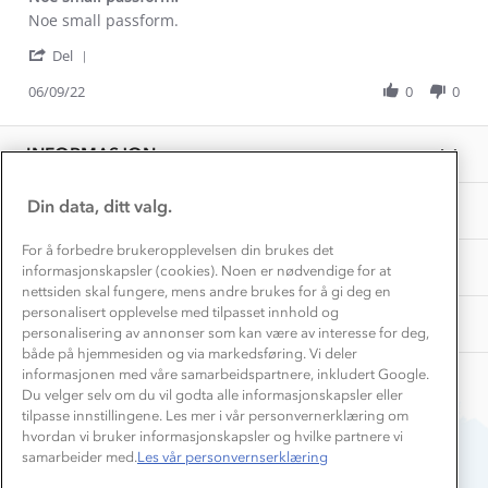
Kundeklubb
Inkludering
Review
review
Noe small passform.
Hvordan velge riktig turtøy?
by
stating
Norgesferie 🇳🇴
Våre butikker
'
Natallia
Noe
Del
Materialer
Share
Vask og vedlikehold
P.
small
Få turinspirasjon og tips her⛰
Bedrift, barnehage og SFO
Review
06/09/22
0
0
on
passform.
Personvern
by
6
EL-retur
Natallia
Overnatte utendørs⛺
Sep
Presse
P.
Samarbeide med oss?
2022
INFORMASJON
Store størrelser
on
Storms turtips🐿️
6
Jobbe hos oss?
Sep
Turmat oppskrifter
Din data, ditt valg.
OM OSS
Leirskole 🥾
2022
Beredskap
For å forbedre brukeropplevelsen din brukes det
Barnehageansatt
TIPS OG RÅD
informasjonskapsler (cookies). Noen er nødvendige for at
nettsiden skal fungere, mens andre brukes for å gi deg en
Tips til hyttetur
personalisert opplevelse med tilpasset innhold og
AKTIVITETER
personalisering av annonser som kan være av interesse for deg,
både på hjemmesiden og via markedsføring. Vi deler
informasjonen med våre samarbeidspartnere, inkludert Google.
Du velger selv om du vil godta alle informasjonskapsler eller
tilpasse innstillingene. Les mer i vår personvernerklæring om
hvordan vi bruker informasjonskapsler og hvilke partnere vi
samarbeider med.
Les vår personvernserklæring