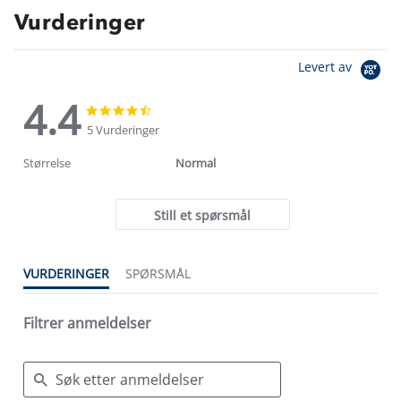
Vurderinger
Levert av
4.4
4.4
4.4
star
star
5 Vurderinger
rating
rating
Størrelse
Normal
Still et spørsmål
VURDERINGER
SPØRSMÅL
Filtrer anmeldelser