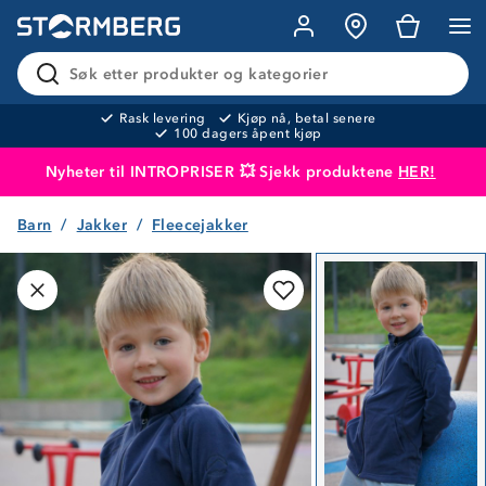
Søk etter produkter og kategorier
Rask levering
Kjøp nå, betal senere
100 dagers åpent kjøp
Nyheter til INTROPRISER 💥 Sjekk produktene
HER!
Barn
Jakker
Fleecejakker
Produktet er lagt i handlekurven
Til kassen