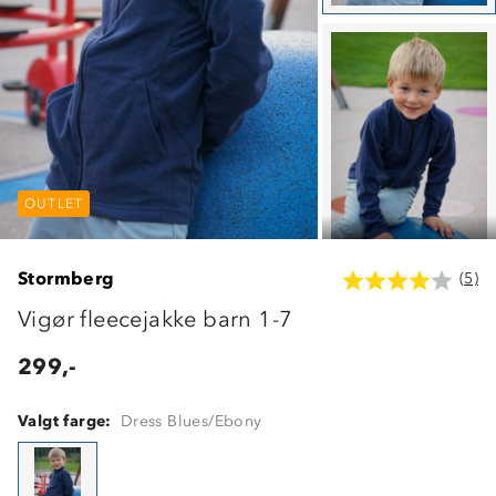
OUTLET
OUTLET
OUTLET
Stormberg
(5)
Vigør fleecejakke barn 1-7
299,-
Valgt farge:
Dress Blues/Ebony