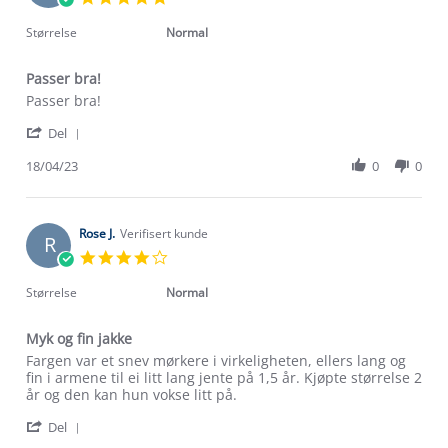
Mar
star
2026
rating
Størrelse
Normal
Passer bra!
Review
review
Passer bra!
by
stating
'
Eva
Passer
Del
Share
D.
bra!
Review
18/04/23
0
0
on
by
18
Eva
Apr
D.
2023
on
Rose J.
Verifisert kunde
R
18
4.0
Apr
star
2023
rating
Størrelse
Normal
Myk og fin jakke
Review
review
Fargen var et snev mørkere i virkeligheten, ellers lang og
by
stating
fin i armene til ei litt lang jente på 1,5 år. Kjøpte størrelse 2
Rose
Myk
år og den kan hun vokse litt på.
J.
og
'
on
fin
Del
Share
26
jakke