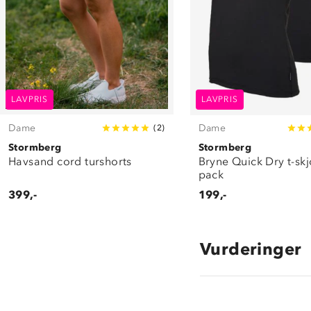
LAVPRIS
LAVPRIS
Dame
Dame
(
2
)
Stormberg
Stormberg
Havsand cord turshorts
Bryne Quick Dry t-skj
pack
399,-
199,-
Vurderinger