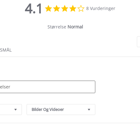
4.1
4.1
8 Vurderinger
star
rating
Størrelse
Normal
RSMÅL
Bilder Og Videoer