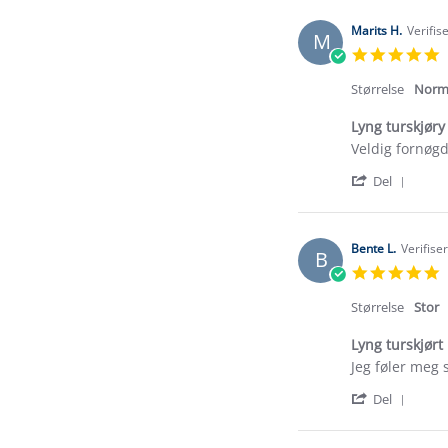
Marits H.
Verifis
M
5
s
r
Størrelse
Norm
Lyng turskjøry
Review
review
Veldig fornøgd
by
stating
'
Marits
Lyng
Del
Shar
H.
turskjøry
Revi
on
by
28
Marit
Jul
Bente L.
Verifise
B
H.
2026
5
on
s
28
r
Størrelse
Stor
Jul
2026
Lyng turskjørt
Review
review
Jeg føler meg 
by
stating
'
Bente
Lyng
Del
Shar
L.
turskjørt
Revi
on