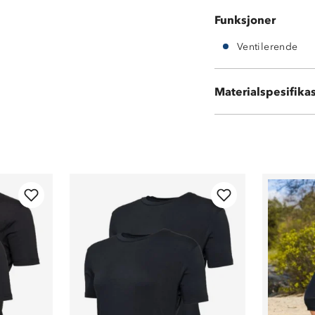
Funksjoner
Ventilerende
98 % bomull
Materialspesifika
2 % elastan