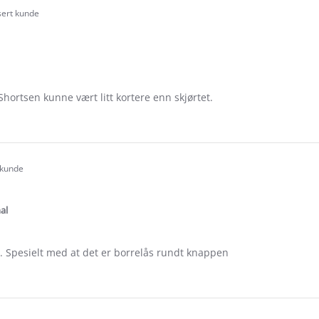
e
sert kunde
.0
tar
ating
 Shortsen kunne vært litt kortere enn skjørtet.
e
ew
jot
 kunde
.0
tar
ating
al
. Spesielt med at det er borrelås rundt knappen
e
ew