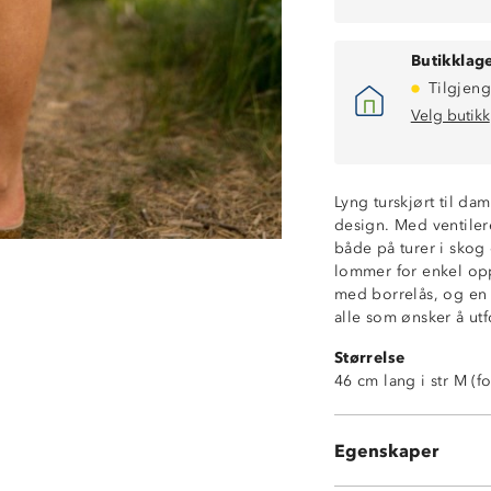
Butikklage
Tilgjeng
Velg butikk
Lyng turskjørt til da
design. Med ventiler
både på turer i skog 
Ventilerende
lommer for enkel op
Innebygde short
med borrelås, og en 
2 sidelommer
alle som ønsker å ut
2 baklommer
Størrelse
Splitt i sidene
46 cm lang i str M (f
Beltehemper
Enkel trykknapp
Glidelås i gylf
Egenskaper
YKK©-glidelås