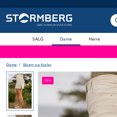
SALG
Dame
Herre
Dame
Skjørt og kjoler
38%
38%