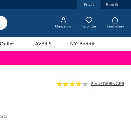
Privat
Bedrift
Mine sider
Favoritter
Handlekurv
Outlet
LAVPRIS
NY: Bedrift
8 VURDERINGER
38%
orts