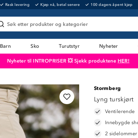
Rask levering
Kjøp nå, betal senere
100 dagers åpent kjøp
Søk etter produkter og kategorier
Barn
Sko
Turutstyr
Nyheter
Nyheter til INTROPRISER 💥 Sjekk produktene
HER!
Produktet er lagt i handlekurven
Til kassen
Stormberg
38%
Lyng turskjørt
Ventilerende
Innebygde sh
2 sidelommer