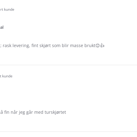
ert kunde
.0
tar
ating
al
; rask levering, fint skjørt som blir masse brukt😊👍
e
ew
s
rt kunde
.0
tar
ating
så fin når jeg går med turskjørtet
e
ew