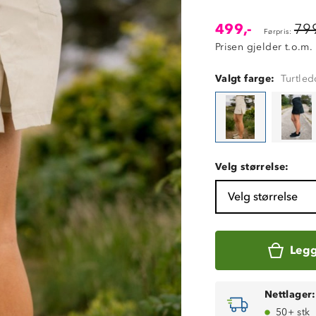
499,-
799
Førpris:
Prisen gjelder t.o.m.
Valgt farge:
Turtle
Velg størrelse:
Velg størrelse
Legg
Nettlager:
50+ stk