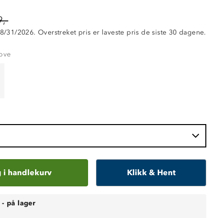
,-
 8/31/2026. Overstreket pris er laveste pris de siste 30 dagene.
dove
 i handlekurv
Klikk & Hent
-
på lager