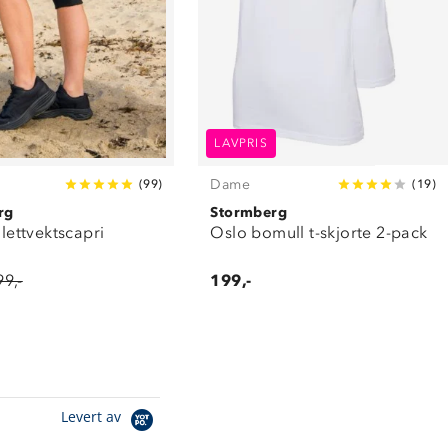
LAVPRIS
Dame
(
99
)
(
19
)
rg
Stormberg
 lettvektscapri
Oslo bomull t-skjorte 2-pack
99,-
199,-
Levert av