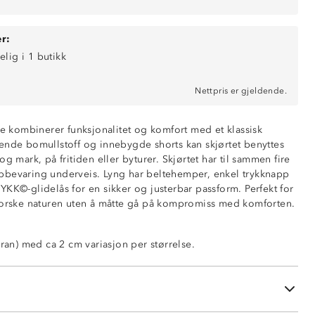
r:
elig i 1 butikk
Nettpris er gjeldende.
me kombinerer funksjonalitet og komfort med et klassisk
ende bomullstoff og innebygde shorts kan skjørtet benyttes
og mark, på fritiden eller byturer. Skjørtet har til sammen fire
pbevaring underveis. Lyng har beltehemper, enkel trykknapp
s
YKK©-glidelås for en sikker og justerbar passform. Perfekt for
forske naturen uten å måtte gå på kompromiss med komforten.
oran) med ca 2 cm variasjon per størrelse.
 foran med borrelås