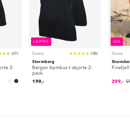
LAVPRIS
50%
Dame
Dame
(
27
)
(
30
)
Stormberg
Stormbe
orte 2-
Bergen bambus t-skjorte 2-
Finefjell
pack
199,-
299,-
5