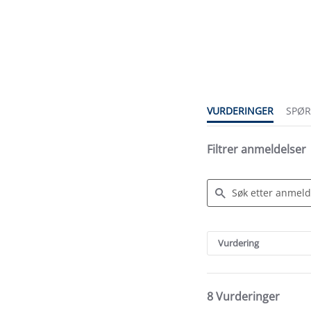
4.1
star
rating
VURDERINGER
SPØ
Filtrer anmeldelser
Search
Reviews
Vurdering
8 Vurderinger