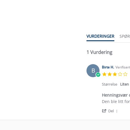
3.0
star
rating
VURDERINGER
SPØ
1 Vurdering
Birte H.
Verifiser
B
3
s
r
Størrelse
Liten
Henningsvær 
Review
review
Den ble litt f
by
stating
'
Birte
Henningsvær
Del
Shar
H.
cape
Revi
on
by
21