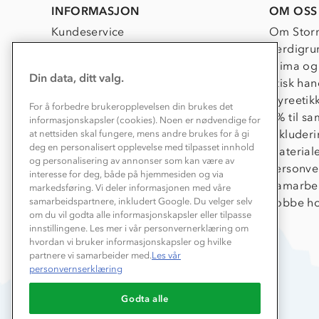
Birte
Jun
INFORMASJON
OM OSS
H.
2026
on
Kundeservice
Om Stor
21
Jun
Kontakt oss
Verdigru
2026
Konkurransevinnere
Klima og
Din data, ditt valg.
Kundeklubb
Etisk han
Våre butikker
Dyreetik
For å forbedre brukeropplevelsen din brukes det
Bedrift, barnehage og SFO
1% til s
informasjonskapsler (cookies). Noen er nødvendige for
Presse
Inkluder
at nettsiden skal fungere, mens andre brukes for å gi
deg en personalisert opplevelse med tilpasset innhold
Material
og personalisering av annonser som kan være av
Personve
interesse for deg, både på hjemmesiden og via
Samarbe
markedsføring. Vi deler informasjonen med våre
Jobbe ho
samarbeidspartnere, inkludert Google. Du velger selv
om du vil godta alle informasjonskapsler eller tilpasse
innstillingene. Les mer i vår personvernerklæring om
hvordan vi bruker informasjonskapsler og hvilke
partnere vi samarbeider med.
Les vår
personvernserklæring
Godta alle