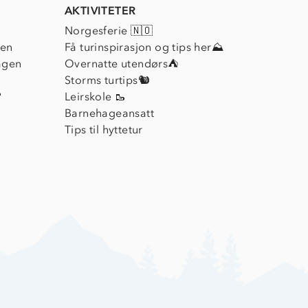
AKTIVITETER
Norgesferie 🇳🇴
ien
Få turinspirasjon og tips her⛰
agen
Overnatte utendørs⛺
Storms turtips🐿️
?
Leirskole 🥾
Barnehageansatt
Tips til hyttetur