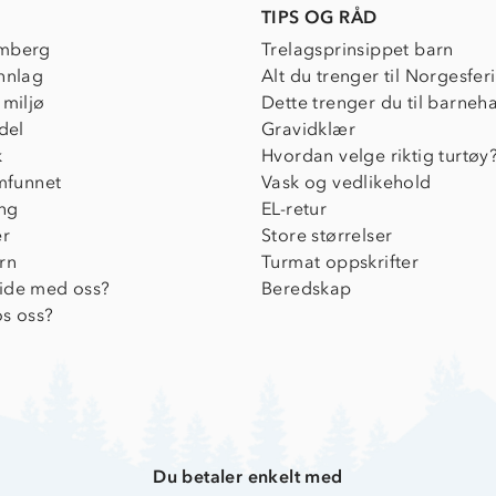
TIPS OG RÅD
mberg
Trelagsprinsippet barn
nnlag
Alt du trenger til Norgesfer
 miljø
Dette trenger du til barneh
del
Gravidklær
k
Hvordan velge riktig turtøy
amfunnet
Vask og vedlikehold
ing
EL-retur
er
Store størrelser
rn
Turmat oppskrifter
ide med oss?
Beredskap
s oss?
Du betaler enkelt med