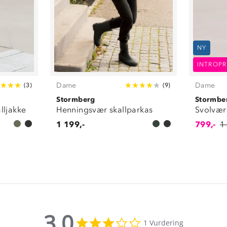
NY
INTROPR
Dame
Dame
(
3
)
(
9
)
Stormberg
Stormbe
lljakke
Henningsvær skallparkas
Svolvær 
1 199,-
799,-
1
3.0
3.0
1 Vurdering
star