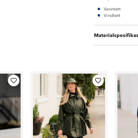
Vanntett
Vindtett
Materialspesifika
100 % polyester