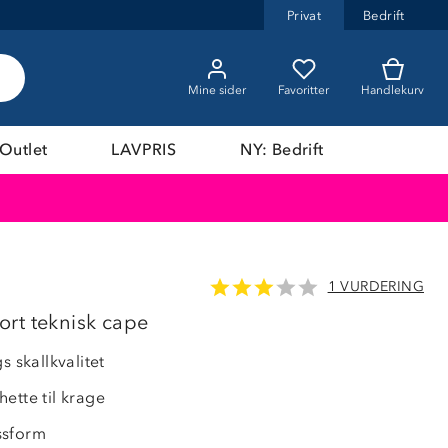
Privat
Bedrift
Mine sider
Favoritter
Handlekurv
Outlet
LAVPRIS
NY: Bedrift
1 VURDERING
rt teknisk cape
s skallkvalitet
ette til krage
ssform