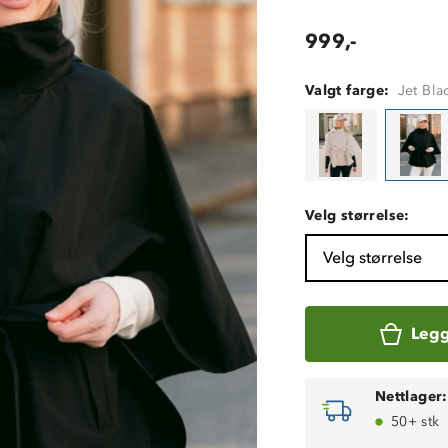
999,-
Valgt farge:
Jet Bla
Velg størrelse:
Velg størrelse
Legg
Nettlager:
50+ stk