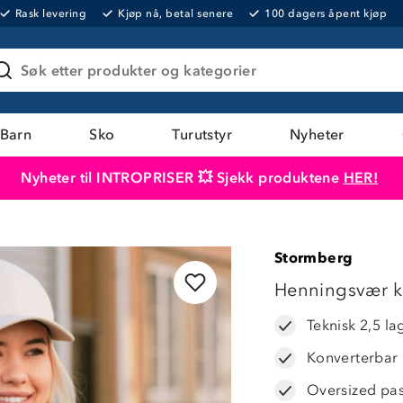
Rask levering
Kjøp nå, betal senere
100 dagers åpent kjøp
Søk etter produkter og kategorier
Barn
Sko
Turutstyr
Nyheter
Nyheter til INTROPRISER 💥 Sjekk produktene
HER!
Produktet er lagt i handlekurven
Til kassen
Stormberg
Henningsvær ko
Teknisk 2,5 lag
Konverterbar h
Oversized pa