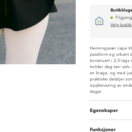
Butikklage
Tilgjeng
Velg butikk
Teknisk 2,5 lags 
Konverterbar het
Henningsvær cape til
Oversized pass
passform og urbant d
Vanntett (10 00
konstruert i 2,5-lags
ProreTex-memb
holder deg tørr selv
Vindtett
en krage, og med jus
Tapede sømmer
praktiske detaljer s
Stormklaff med 
oppbevaring av småsa
Midjebelte
dager.
To sidelommer
Justering rundt 
Hakebeskytter p
Egenskaper
Knagghempe i 
Funksjoner