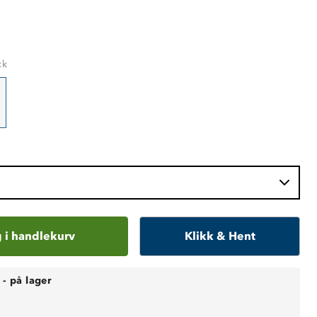
ck
 i handlekurv
Klikk & Hent
-
på lager