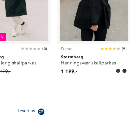
IS
Dame
(
0
)
(
9
)
rg
Stormberg
lang skallparkas
Henningsvær skallparkas
 499,-
1 199,-
Levert av