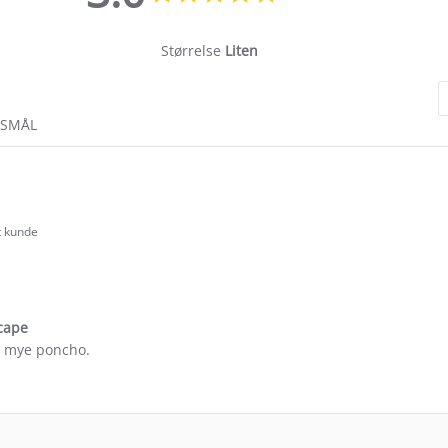
rating
Størrelse
Liten
RSMÅL
t kunde
.0
tar
ating
cape
or mye poncho.
e
ew